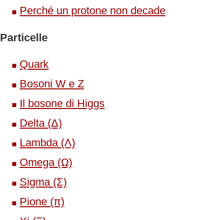
Perché un protone non decade
Particelle
Quark
Bosoni W e Z
Il bosone di Higgs
Delta (Δ)
Lambda (Λ)
Omega (Ω)
Sigma (Σ)
Pione (π)