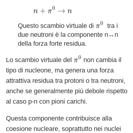
n
+
π
0
→
n
0
+
→
n
π
n
π
0
0
Questo scambio virtuale di
tra i
π
due neutroni è la componente n↔n
della forza forte residua.
π
0
0
Lo scambio virtuale del
non cambia il
π
tipo di nucleone, ma genera una forza
attrattiva residua tra protoni o tra neutroni,
anche se generalmente più debole rispetto
al caso p-n con pioni carichi.
Questa componente contribuisce alla
coesione nucleare, soprattutto nei nuclei