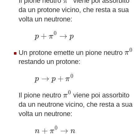
Il pione neutro
viene poi assorbito
π
da un protone vicino, che resta a sua
volta un neutrone:
p
+
π
0
→
p
0
+
→
p
π
p
π
0
0
Un protone emette un pione neutro
π
restando un protone:
p
→
p
+
π
0
0
→
+
p
p
π
π
0
0
Il pione neutro
viene poi assorbito
π
da un neutrone vicino, che resta a sua
volta un neutrone:
n
+
π
0
→
n
0
+
→
n
π
n