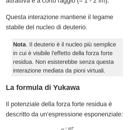
attrattiva e a corto raggio (≈ 1 - 2 fm).
Questa interazione mantiene il legame
stabile del nucleo di deuterio.
Nota
. Il deuterio è il nucleo più semplice
in cui è visibile l’effetto della forza forte
residua. Non esisterebbe senza questa
interazione mediata da pioni virtuali.
La formula di Yukawa
Il potenziale della forza forte residua è
descritto da un’espressione esponenziale:
V
(
r
)
=
−
g
2
e
−
μ
r
r
−
μ
r