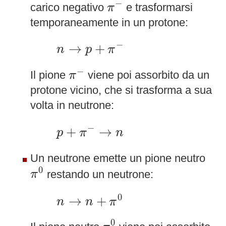
π
−
−
carico negativo
e trasformarsi
π
temporaneamente in un protone:
n
→
p
+
π
−
−
→
+
n
p
π
π
−
−
Il pione
viene poi assorbito da un
π
protone vicino, che si trasforma a sua
volta in neutrone:
p
+
π
−
→
n
−
+
→
p
π
n
Un neutrone emette un pione neutro
π
0
0
restando un neutrone:
π
n
→
n
+
π
0
0
→
+
n
n
π
π
0
0