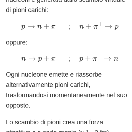
di pioni carichi:
p
→
n
+
π
+
;
n
+
π
+
→
p
+
+
→
+
;
+
→
p
n
π
n
π
p
oppure:
n
→
p
+
π
−
;
p
+
π
−
→
n
−
−
→
+
;
+
→
n
p
π
p
π
n
Ogni nucleone emette e riassorbe
alternativamente pioni carichi,
trasformandosi momentaneamente nel suo
opposto.
Lo scambio di pioni crea una forza