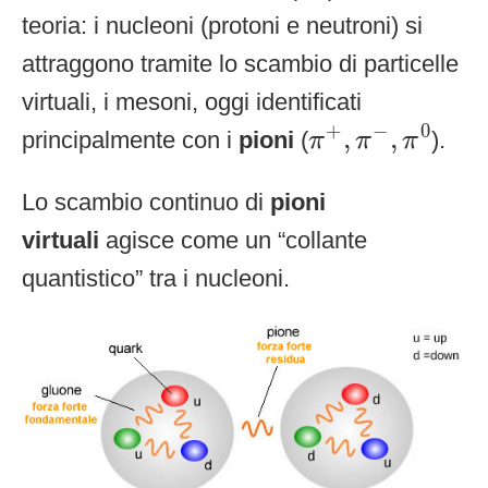
teoria: i nucleoni (protoni e neutroni) si
attraggono tramite lo scambio di particelle
virtuali, i mesoni, oggi identificati
π
+
,
π
−
,
π
0
+
−
0
,
,
principalmente con i
pioni
(
).
π
π
π
Lo scambio continuo di
pioni
virtuali
agisce come un “collante
quantistico” tra i nucleoni.