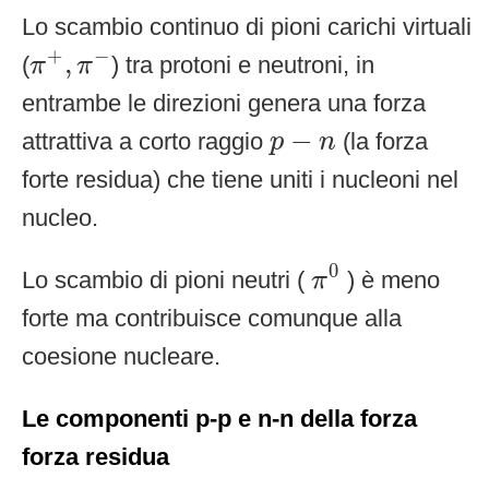
Lo scambio continuo di pioni carichi virtuali
π
+
,
π
−
+
−
,
(
) tra protoni e neutroni, in
π
π
entrambe le direzioni genera una forza
p
−
n
−
attrattiva a corto raggio
(la forza
p
n
forte residua) che tiene uniti i nucleoni nel
nucleo.
π
0
0
Lo scambio di pioni neutri (
) è meno
π
forte ma contribuisce comunque alla
coesione nucleare.
Le componenti p-p e n-n della forza
forza residua