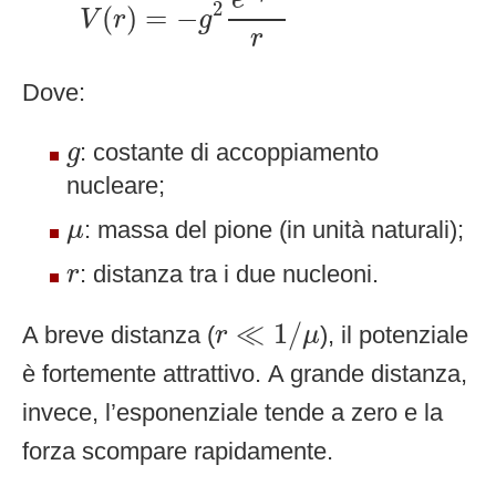
e
2
(
)
=
−
V
r
g
r
Dove:
g
: costante di accoppiamento
g
nucleare;
μ
: massa del pione (in unità naturali);
μ
r
: distanza tra i due nucleoni.
r
r
≪
1
/
μ
≪
1
/
A breve distanza (
), il potenziale
r
μ
è fortemente attrattivo. A grande distanza,
invece, l’esponenziale tende a zero e la
forza scompare rapidamente.