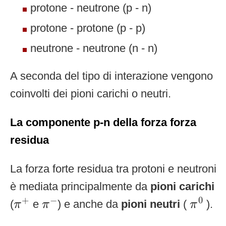
protone - neutrone (p - n)
protone - protone (p - p)
neutrone - neutrone (n - n)
A seconda del tipo di interazione vengono
coinvolti dei pioni carichi o neutri.
La componente p-n della forza forza
residua
La forza forte residua tra protoni e neutroni
è mediata principalmente da
pioni carichi
π
0
π
+
π
−
+
−
0
(
e
) e anche da
pioni neutri
(
).
π
π
π