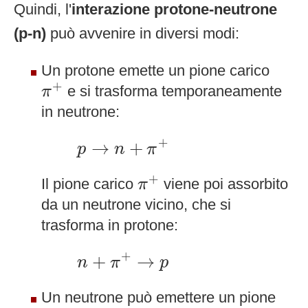
Quindi, l'
interazione protone-neutrone
(p-n)
può avvenire in diversi modi:
Un protone emette un pione carico
π
+
+
e si trasforma temporaneamente
π
in neutrone:
p
→
n
+
π
+
+
→
+
p
n
π
π
+
+
Il pione carico
viene poi assorbito
π
da un neutrone vicino, che si
trasforma in protone:
n
+
π
+
→
p
+
+
→
n
π
p
Un neutrone può emettere un pione