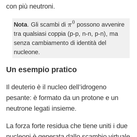
con più neutroni.
π
0
0
Nota
. Gli scambi di
possono avvenire
π
tra qualsiasi coppia (p-p, n-n, p-n), ma
senza cambiamento di identità del
nucleone.
Un esempio pratico
Il deuterio è il nucleo dell’idrogeno
pesante: è formato da un protone e un
neutrone legati insieme.
La forza forte residua che tiene uniti i due
nucleoni è generata dallo scambio virtuale