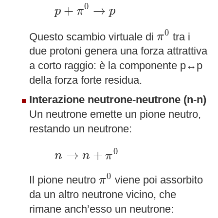
p
+
π
0
→
p
0
+
→
p
π
p
π
0
0
Questo scambio virtuale di
tra i
π
due protoni genera una forza attrattiva
a corto raggio: è la componente p↔p
della forza forte residua.
Interazione neutrone-neutrone (n-n)
Un neutrone emette un pione neutro,
restando un neutrone:
n
→
n
+
π
0
0
→
+
n
n
π
π
0
0
Il pione neutro
viene poi assorbito
π
da un altro neutrone vicino, che
rimane anch’esso un neutrone: