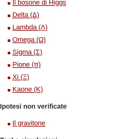
Il bosone di Higgs
Delta (Δ)
Lambda (Λ)
Omega (Ω)
Sigma (Σ)
Pione (π)
Xi (Ξ)
Kaone (K)
Ipotesi non verificate
Il gravitone