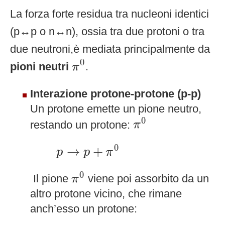
La forza forte residua tra nucleoni identici
(p↔p o n↔n), ossia tra due protoni o tra
due neutroni,è mediata principalmente da
π
0
0
pioni neutri
.
π
Interazione protone-protone (p-p)
Un protone emette un pione neutro,
π
0
0
restando un protone:
π
p
→
p
+
π
0
0
→
+
p
p
π
π
0
0
Il pione
viene poi assorbito da un
π
altro protone vicino, che rimane
anch’esso un protone: