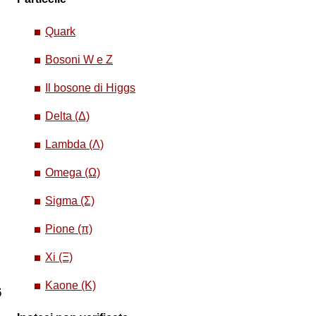
Quark
Bosoni W e Z
Il bosone di Higgs
Delta (Δ)
Lambda (Λ)
Omega (Ω)
Sigma (Σ)
Pione (π)
Xi (Ξ)
Kaone (K)
6
6