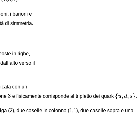
ni, i barioni e
età di simmetria.
oste in righe,
all’alto verso il
icata con un
{
u
,
d
,
s
}
3
3
{
,
,
}
ione
e fisicamente corrisponde al tripletto dei quark
u
d
s
.
iga (2), due caselle in colonna (1,1), due caselle sopra e una