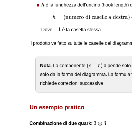
h
h
è la lunghezza dell'uncino (hook length) d
h
=
(
numero di caselle a destra
)
=
(
numero di caselle a destra
)
h
+
1
+
1
Dove
è la casella stessa.
Il prodotto va fatto su tutte le caselle del diagra
(
c
−
r
)
(
−
)
Nota
. La componente
c
r
dipende solo 
solo dalla forma del diagramma. La formula
richiede correzioni successive
Un esempio pratico
3
⊗
3
3
⊗
3
Combinazione di due quark: