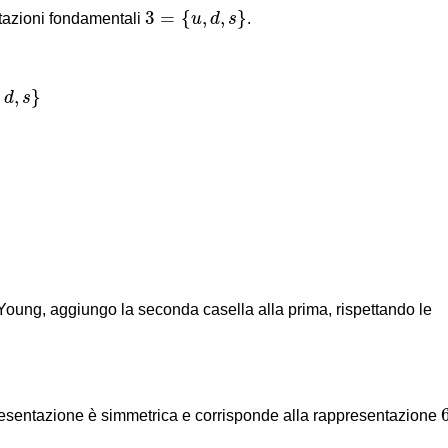
3
=
{
u
,
d
,
s
}
3
=
{
,
,
}
ntazioni fondamentali
u
d
s
.
d
,
s
}
,
,
}
d
s
Young, aggiungo la seconda casella alla prima, rispettando le
presentazione è simmetrica e corrisponde alla rappresentazione