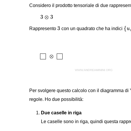
Considero il prodotto tensoriale di due rapprese
3
⊗
3
3
⊗
3
{
u
,
3
3
{
Rappresento
con un quadrato che ha indici
u
Per svolgere questo calcolo con il diagramma di 
regole. Ho due possibilità:
Due caselle in riga
Le caselle sono in riga, quindi questa rap
.