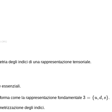
ia degli indici di una rappresentazione tensoriale.
 essenziali.
3
=
{
u
,
d
,
s
}
3
=
{
,
,
}
asforma come la rappresentazione fondamentale
u
d
s
.
metrizzazione degli indici.