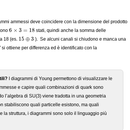
ammi ammessi deve coincidere con la dimensione del prodotto
6
×
3
=
18
6
×
3
=
18
sono
stati, quindi anche la somma delle
15
⊕
3
15
⊕
3
a 18 (es.
). Se alcuni canali si chiudono e manca una
” si ottiene per differenza ed è identificato con la
ili?
I diagrammi di Young permettono di visualizzare le
 ammesse e capire quali combinazioni di quark sono
do l’algebra di SU(3) viene tradotta in una geometria
 stabiliscono quali particelle esistono, ma quali
 la struttura, i diagrammi sono solo il linguaggio più