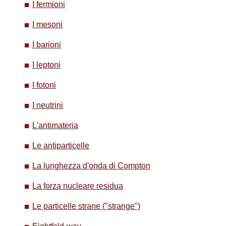
I fermioni
I mesoni
I barioni
I leptoni
I fotoni
I neutrini
L'antimateria
Le antiparticelle
La lunghezza d'onda di Compton
La forza nucleare residua
Le particelle strane ("strange")