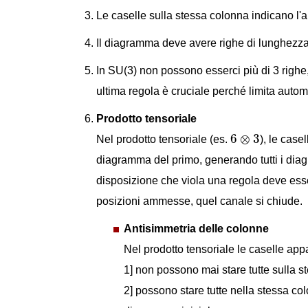
Le caselle sulla stessa colonna indicano l'
Il diagramma deve avere righe di lunghezza 
In SU(3) non possono esserci più di 3 righe,
ultima regola è cruciale perché limita auto
Prodotto tensoriale
6
⊗
3
6
⊗
3
Nel prodotto tensoriale (es.
), le case
diagramma del primo, generando tutti i diag
disposizione che viola una regola deve esse
posizioni ammesse, quel canale si chiude.
Antisimmetria delle colonne
Nel prodotto tensoriale le caselle ap
1] non possono mai stare tutte sulla s
2] possono stare tutte nella stessa c