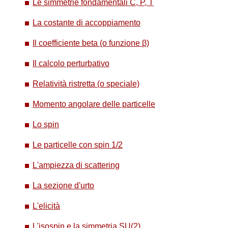
Le simmetrie fondamentali C, P, T
La costante di accoppiamento
Il coefficiente beta (o funzione β)
Il calcolo perturbativo
Relatività ristretta (o speciale)
Momento angolare delle particelle
Lo spin
Le particelle con spin 1/2
L'ampiezza di scattering
La sezione d'urto
L'elicità
L'isospin e la simmetria SU(2)