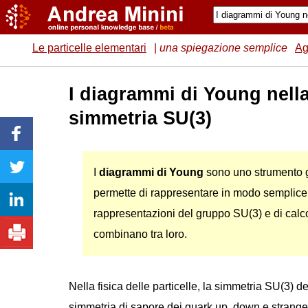
Le particelle elementari
|
una spiegazione semplice
Ag
I diagrammi di Young nell
simmetria SU(3)
I
diagrammi di Young
sono uno strumento g
permette di rappresentare in modo semplice
rappresentazioni del gruppo SU(3) e di calc
combinano tra loro.
Nella fisica delle particelle, la simmetria SU(3) de
simmetria di sapore dei quark up, down e strange (