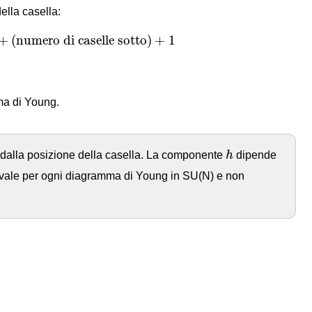
ella casella:
+
(
numero di caselle sotto
)
+
1
+
(
numero di caselle sotto
)
+
1
mma di Young.
h
dalla posizione della casella. La componente
h
dipende
 vale per ogni diagramma di Young in SU(N) e non