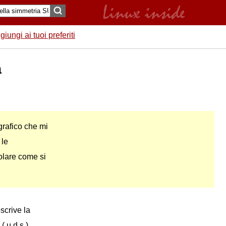
giungi ai tuoi preferiti
a
rafico che mi
 le
olare come si
scrive la
 u,d,s ).