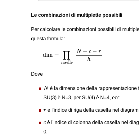
Le combinazioni di multiplette possibili
Per calcolare le combinazioni possibili di multip
questa formula:
dim
=
∏
caselle
N
+
c
−
r
h
+
−
N
c
r
∏
dim
=
h
caselle
Dove
N
N
è la dimensione della rappresentazione 
SU(3) è N=3, per SU(4) è N=4, ecc.
r
r
è l'indice di riga della casella nel diagra
c
c
è l'indice di colonna della casella nel di
0.