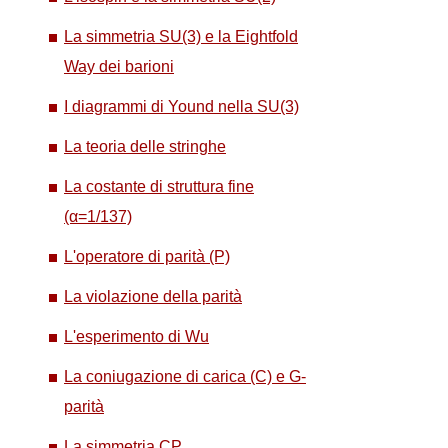
La simmetria SU(3) e la Eightfold
Way dei barioni
I diagrammi di Yound nella SU(3)
La teoria delle stringhe
La costante di struttura fine
(α=1/137)
L'operatore di parità (P)
La violazione della parità
L'esperimento di Wu
La coniugazione di carica (C) e G-
parità
La simmetria CP