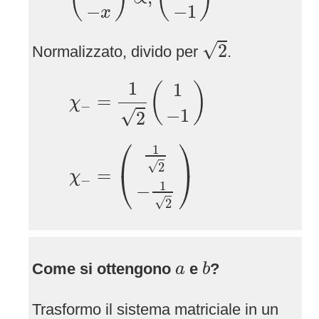
−
−
1
x
2
√
2
Normalizzato, divido per
.
χ
−
=
1
2
(
1
−
1
)
1
1
(
)
=
χ
−
−
1
√
2
⎛
⎞
χ
−
=
(
1
2
−
1
2
)
1
√
2
⎝
⎠
=
χ
−
1
−
√
2
b
a
Come si ottengono
e
?
a
b
Trasformo il sistema matriciale in un