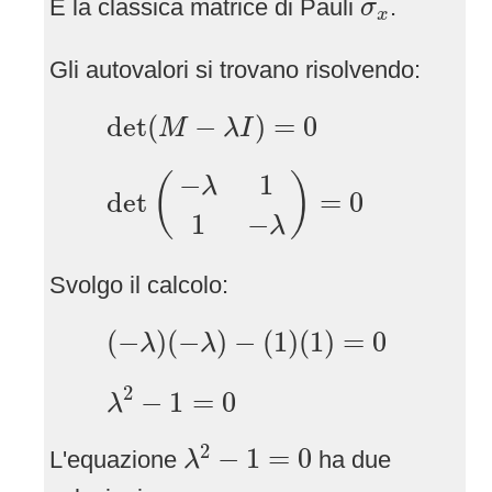
σ
x
È la classica matrice di Pauli
.
σ
x
Gli autovalori si trovano risolvendo:
det
(
M
−
λ
I
)
=
0
det
(
−
)
=
0
M
λ
I
det
(
−
λ
1
1
−
λ
)
=
0
−
1
(
)
λ
det
=
0
1
−
λ
Svolgo il calcolo:
(
−
λ
)
(
−
λ
)
−
(
1
)
(
1
)
=
0
(
−
)
(
−
)
−
(
1
)
(
1
)
=
0
λ
λ
λ
2
−
1
=
0
2
−
1
=
0
λ
λ
2
−
1
=
0
2
−
1
=
0
L'equazione
ha due
λ