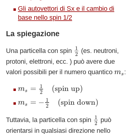
Gli autovettori di Sx e il cambio di
base nello spin 1/2
La spiegazione
1
2
1
Una particella con spin
(es. neutroni,
2
protoni, elettroni, ecc. ) può avere due
m
s
valori possibili per il numero quantico
:
m
s
m
s
=
1
2
(spin up)
1
=
(spin up)
m
s
2
m
s
=
−
1
2
(spin down)
1
=
−
(spin down)
m
s
2
1
2
1
Tuttavia, la particella con spin
può
2
orientarsi in qualsiasi direzione nello