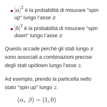
|
a
|
2
2
|
|
è la probabilità di misurare "spin
a
x
up" lungo l’asse
x
|
b
|
2
2
|
|
è la probabilità di misurare "spin
b
x
down" lungo l’asse
x
x
Questo accade perché gli stati lungo
x
sono associati a combinazioni precise
z
degli stati up/down lungo l'asse
.
z
Ad esempio, prendo la particella nello
z
stato "spin up" lungo
:
z
(
α
,
β
)
=
(
1
,
0
)
(
,
)
=
(
1
,
0
)
α
β