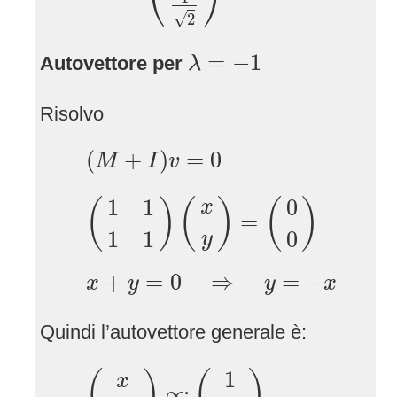
⎝
⎠
√
2
λ
=
−
1
=
−
1
Autovettore per
λ
Risolvo
(
M
+
I
)
v
=
0
(
+
)
=
0
M
I
v
(
1
1
1
1
)
(
x
y
)
=
(
0
0
)
1
1
0
(
)
(
)
(
)
x
=
1
1
0
y
x
+
y
=
0
⇒
y
=
−
x
+
=
0
⇒
=
−
x
y
y
x
Quindi l’autovettore generale è:
(
x
−
x
)
∝
;
(
1
−
1
)
1
(
)
(
)
x
∝
;