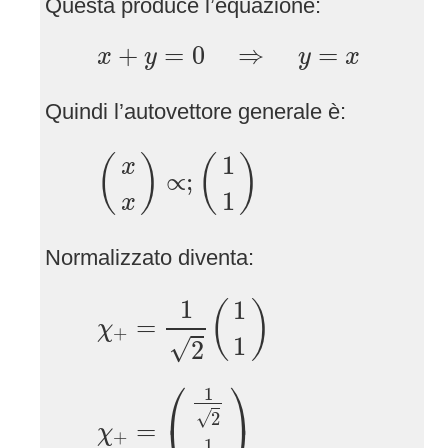
Questa produce l’equazione:
x
+
y
=
0
⇒
y
=
x
+
=
0
⇒
=
x
y
y
x
Quindi l’autovettore generale è:
(
x
x
)
∝
;
(
1
1
)
1
(
)
(
)
x
∝
;
1
x
Normalizzato diventa:
χ
+
=
1
2
(
1
1
)
1
1
(
)
=
χ
+
1
√
2
⎛
⎞
χ
+
=
(
1
2
1
2
)
1
√
2
=
χ
+
1