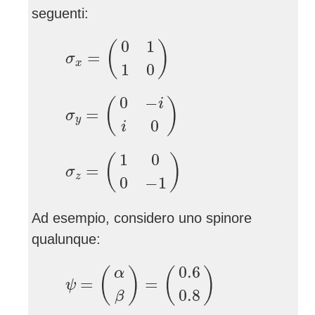
seguenti:
σ
x
=
(
0
1
1
0
)
0
1
(
)
=
σ
x
1
0
σ
y
=
(
0
−
i
i
0
)
0
−
(
)
i
=
σ
y
0
i
σ
z
=
(
1
0
0
−
1
)
1
0
(
)
=
σ
z
0
−
1
Ad esempio, considero uno spinore
qualunque:
ψ
=
(
α
β
)
=
(
0.6
0.8
)
0.6
(
)
(
)
α
=
=
ψ
0.8
β