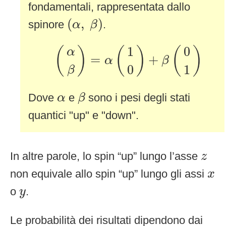
fondamentali, rappresentata dallo
(
α
,
β
)
(
,
)
spinore
.
α
β
(
α
β
)
=
α
(
1
0
)
+
β
(
0
1
)
1
0
(
)
(
)
(
)
α
=
+
α
β
0
1
β
β
α
Dove
e
sono i pesi degli stati
α
β
quantici "up" e "down".
z
In altre parole, lo spin “up” lungo l’asse
z
x
non equivale allo spin “up” lungo gli assi
x
y
o
.
y
Le probabilità dei risultati dipendono dai