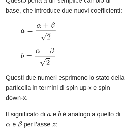
Questo porta a un semplice cambio di
base, che introduce due nuovi coefficienti:
a
=
α
+
β
2
+
α
β
=
a
√
2
b
=
α
−
β
2
−
α
β
=
b
√
2
Questi due numeri esprimono lo stato della
particella in termini di spin up-x e spin
down-x.
b
a
Il significato di
e
è analogo a quello di
a
b
β
α
z
e
per l’asse
:
α
β
z