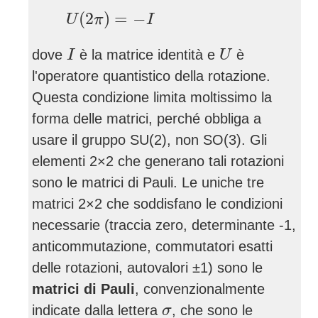
U
(
2
π
)
=
−
I
(
2
)
=
−
U
π
I
I
U
dove
è la matrice identità e
è
I
U
l'operatore quantistico della rotazione.
Questa condizione limita moltissimo la
forma delle matrici, perché obbliga a
usare il gruppo SU(2), non SO(3). Gli
elementi 2×2 che generano tali rotazioni
sono le matrici di Pauli. Le uniche tre
matrici 2×2 che soddisfano le condizioni
necessarie (traccia zero, determinante -1,
anticommutazione, commutatori esatti
delle rotazioni, autovalori ±1) sono le
matrici di Pauli
, convenzionalmente
σ
indicate dalla lettera
, che sono le
σ