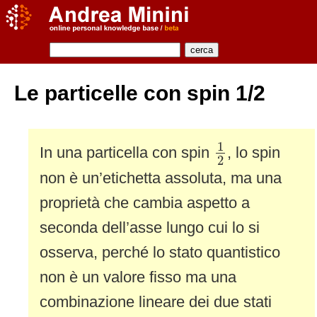
Le particelle con spin 1/2
1
2
1
In una particella con spin
, lo spin
2
non è un’etichetta assoluta, ma una
proprietà che cambia aspetto a
seconda dell’asse lungo cui lo si
osserva, perché lo stato quantistico
non è un valore fisso ma una
combinazione lineare dei due stati