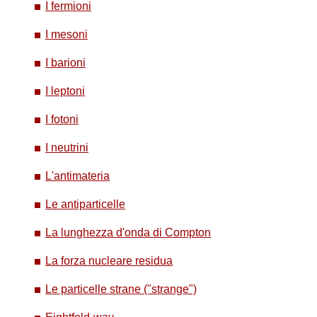
I fermioni
I mesoni
I barioni
I leptoni
I fotoni
I neutrini
L'antimateria
Le antiparticelle
La lunghezza d'onda di Compton
La forza nucleare residua
Le particelle strane ("strange")