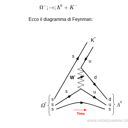
Ω
−
;
→
;
Λ
0
+
K
−
−
0
−
Ω
;
→
;
Λ
+
K
Ecco il diagramma di Feynman: