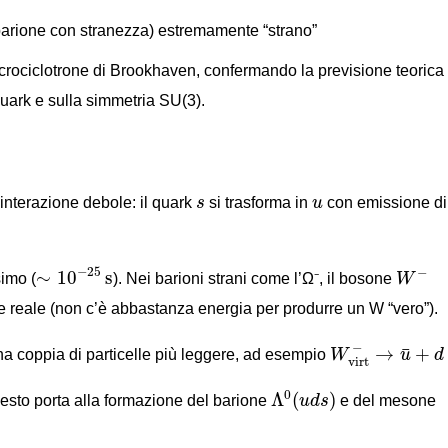
(barione con stranezza) estremamente “strano”
incrociclotrone di Brookhaven, confermando la previsione teorica
uark e sulla simmetria SU(3).
s
u
'interazione debole: il quark
s
si trasforma in
u
con emissione di
∼
10
−
25
s
W
−
−
25
−
∼
10
s
simo (
). Nei barioni strani come l’Ω⁻, il bosone
W
 reale (non c’è abbastanza energia per produrre un W “vero”).
W
virt
−
→
u
¯
+
d
−
→
+
¯
una coppia di particelle più leggere, ad esempio
W
u
d
virt
Λ
0
(
u
d
s
)
0
Λ
(
)
esto porta alla formazione del barione
u
d
s
e del mesone