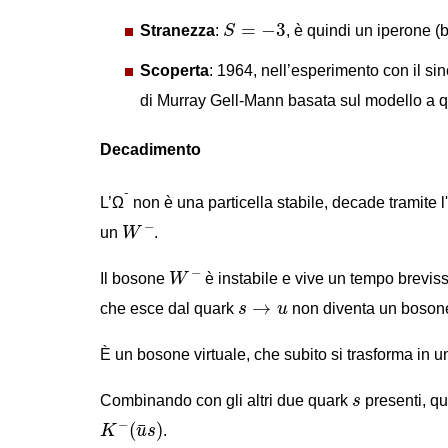
S
=
−
3
=
−
3
Stranezza
:
S
, è quindi un iperone 
Scoperta
: 1964, nell’esperimento con il s
di Murray Gell-Mann basata sul modello a q
Decadimento
⁻
L’Ω
non è una particella stabile, decade tramite l
W
−
−
un
W
.
W
−
−
Il bosone
W
è instabile e vive un tempo brevis
s
→
u
→
che esce dal quark
s
u
non diventa un bosone
È un bosone virtuale, che subito si trasforma in 
s
Combinando con gli altri due quark
s
presenti, qu
K
−
(
u
¯
s
)
−
(
)
¯
K
u
s
.