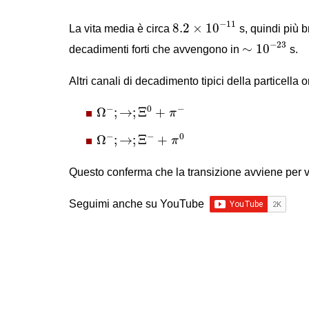
8.2
×
10
−
11
−
11
8.2
×
10
La vita media è circa
s, quindi più b
∼
10
−
23
−
23
∼
10
decadimenti forti che avvengono in
s.
Altri canali di decadimento tipici della particella
Ω
−
;
→
;
Ξ
0
+
π
−
−
0
−
Ω
;
→
;
Ξ
+
π
Ω
−
;
→
;
Ξ
−
+
π
0
−
−
0
Ω
;
→
;
Ξ
+
π
Questo conferma che la transizione avviene per v
Seguimi anche su YouTube