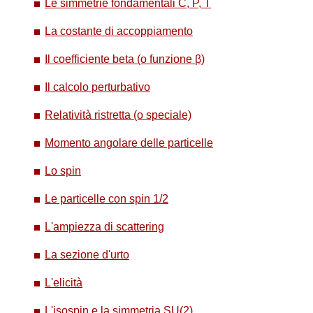
Le simmetrie fondamentali C, P, T
La costante di accoppiamento
Il coefficiente beta (o funzione β)
Il calcolo perturbativo
Relatività ristretta (o speciale)
Momento angolare delle particelle
Lo spin
Le particelle con spin 1/2
L'ampiezza di scattering
La sezione d'urto
L'elicità
L'isospin e la simmetria SU(2)