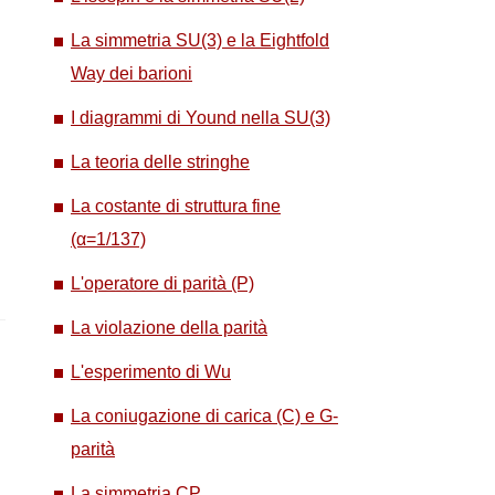
La simmetria SU(3) e la Eightfold
Way dei barioni
I diagrammi di Yound nella SU(3)
La teoria delle stringhe
La costante di struttura fine
(α=1/137)
L'operatore di parità (P)
La violazione della parità
L'esperimento di Wu
La coniugazione di carica (C) e G-
parità
La simmetria CP