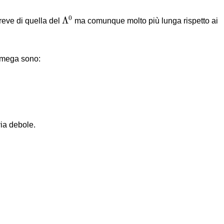
Λ
0
0
Λ
reve di quella del
ma comunque molto più lunga rispetto ai
 omega sono:
ia debole.