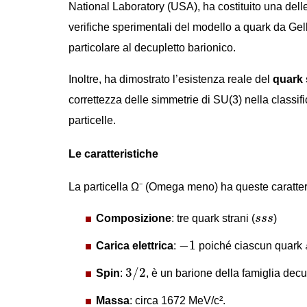
National Laboratory (USA), ha costituito una dell
verifiche sperimentali del modello a quark da Gel
particolare al decupletto barionico.
Inoltre, ha dimostrato l’esistenza reale del
quark 
correttezza delle simmetrie di SU(3) nella classif
particelle.
Le caratteristiche
La particella Ω⁻ (Omega meno) ha queste caratter
s
s
s
Composizione
: tre quark strani (
s
s
s
)
−
1
−
1
Carica elettrica
:
poiché ciascun quark
3
/
2
3
/
2
Spin
:
, è un barione della famiglia decu
Massa
: circa 1672 MeV/c².