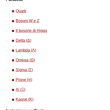
Quark
Bosoni W e Z
Il bosone di Higgs
Delta (Δ)
Lambda (Λ)
Omega (Ω)
Sigma (Σ)
Pione (π)
Xi (Ξ)
Kaone (K)