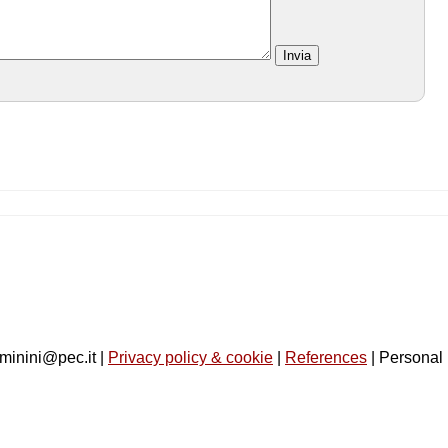
minini@pec.it |
Privacy policy & cookie
|
References
| Personal