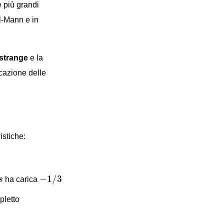
e più grandi
l-Mann e in
strange
e la
icazione delle
istiche:
−
1
/
3
s
−
1
/
3
s
ha carica
pletto