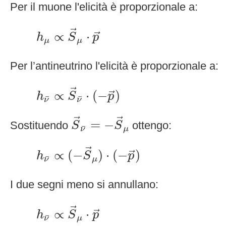
Per il muone l'elicità è proporzionale a:
h
μ
∝
S
→
μ
⋅
p
→
→
∝
⋅
→
h
S
p
μ
μ
Per l’antineutrino l'elicità è proporzionale a:
h
ν
¯
∝
S
→
ν
¯
⋅
(
−
p
→
)
→
∝
⋅
(
−
)
→
h
S
p
¯
¯
ν
ν
S
→
ν
¯
=
−
S
→
μ
→
→
=
−
Sostituendo
ottengo:
S
S
¯
ν
μ
h
ν
¯
∝
(
−
S
→
μ
)
⋅
(
−
p
→
)
→
∝
(
−
)
⋅
(
−
)
→
h
S
p
¯
ν
μ
I due segni meno si annullano:
h
ν
¯
∝
S
→
μ
⋅
p
→
→
∝
⋅
→
h
S
p
¯
ν
μ