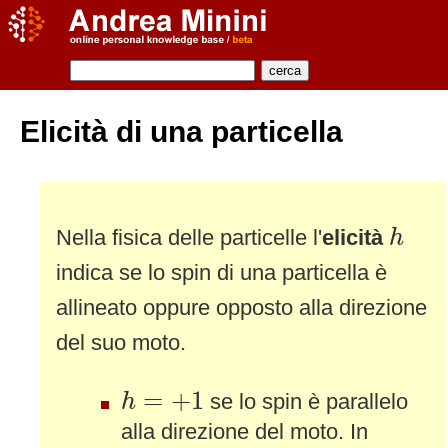
Elicità di una particella
h
Nella fisica delle particelle l'
elicità
h
indica se lo spin di una particella è
allineato oppure opposto alla direzione
del suo moto.
h
=
+
1
=
+
1
se lo spin è parallelo
h
alla direzione del moto. In