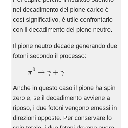
nel decadimento del pione carico è
così significativo, è utile confrontarlo
con il decadimento del pione neutro.
Il pione neutro decade generando due
fotoni secondo il processo:
π
0
→
γ
+
γ
0
→
+
π
γ
γ
Anche in questo caso il pione ha spin
zero e, se il decadimento avviene a
riposo, i due fotoni vengono emessi in
direzioni opposte. Per conservare lo
spin totale, i due fotoni devono avere