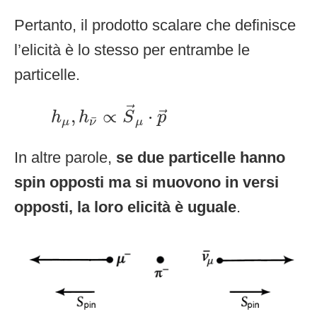
Pertanto, il prodotto scalare che definisce
l’elicità è lo stesso per entrambe le
particelle.
h
μ
,
h
ν
¯
∝
S
→
μ
⋅
p
→
→
,
∝
⋅
→
h
h
S
p
¯
μ
ν
μ
In altre parole,
se due particelle hanno
spin opposti ma si muovono in versi
opposti, la loro elicità è uguale
.