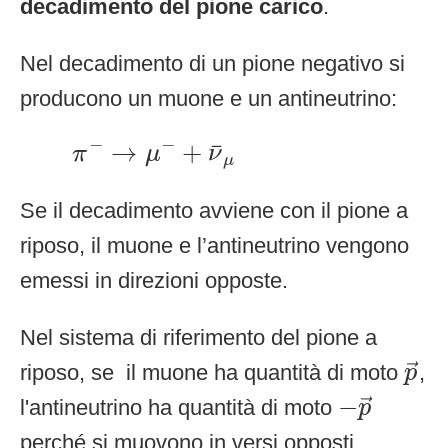
decadimento del pione carico
.
Nel decadimento di un pione negativo si
producono un muone e un antineutrino:
π
−
→
μ
−
+
ν
¯
μ
−
−
¯
→
+
π
μ
ν
μ
Se il decadimento avviene con il pione a
riposo, il muone e l’antineutrino vengono
emessi in direzioni opposte.
Nel sistema di riferimento del pione a
p
→
riposo, se il muone ha quantità di moto
,
→
p
−
p
→
−
l'antineutrino ha quantità di moto
→
p
perché si muovono in versi opposti.