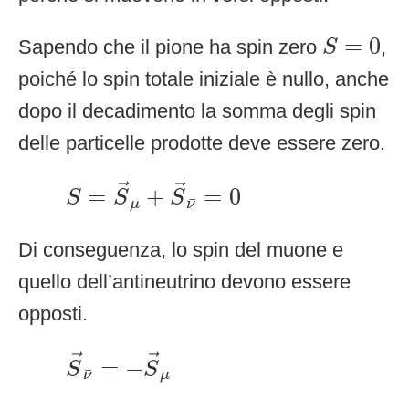
S
=
0
=
0
Sapendo che il pione ha spin zero
,
S
poiché lo spin totale iniziale è nullo, anche
dopo il decadimento la somma degli spin
delle particelle prodotte deve essere zero.
S
=
S
→
μ
+
S
→
ν
¯
=
0
→
→
=
+
=
0
S
S
S
¯
μ
ν
Di conseguenza, lo spin del muone e
quello dell’antineutrino devono essere
opposti.
S
→
ν
¯
=
−
S
→
μ
→
→
=
−
S
S
¯
ν
μ