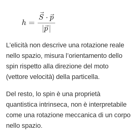
h
=
S
→
⋅
p
→
|
p
→
|
→
⋅
→
S
p
=
h
|
|
→
p
L’elicità non descrive una rotazione reale
nello spazio, misura l’orientamento dello
spin rispetto alla direzione del moto
(vettore velocità) della particella.
Del resto, lo spin è una proprietà
quantistica intrinseca, non è interpretabile
come una rotazione meccanica di un corpo
nello spazio.