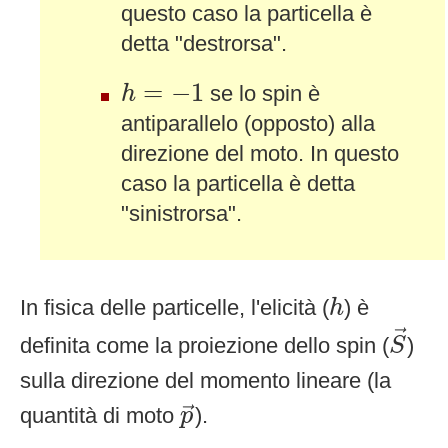
questo caso la particella è
detta "destrorsa".
h
=
−
1
=
−
1
se lo spin è
h
antiparallelo (opposto) alla
direzione del moto. In questo
caso la particella è detta
"sinistrorsa".
h
In fisica delle particelle, l'elicità (
) è
h
S
→
→
definita come la proiezione dello spin (
)
S
sulla direzione del momento lineare (la
p
→
quantità di moto
).
→
p