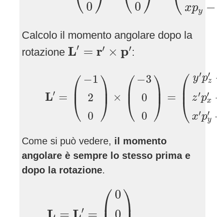
⎝
⎠
⎝
⎠
⎝
0
0
−
x
p
y
Calcolo il momento angolare dopo la
L
′
=
r
′
×
p
′
′
′
′
L
r
p
=
×
rotazione
:
L
′
=
(
−
1
2
0
)
×
(
−
3
0
0
)
=
(
y
′
p
z
′
−
z
′
p
y
′
z
′
p
⎛
⎛
⎞
⎛
⎞
′
′
−
1
−
3
y
p
z
⎜

⎜

⎟

⎜

⎟

⎜
⎟
⎜
⎟
⎜
′
′
L
′
=
×
=
2
0
z
p
⎝
⎠
⎝
⎠
⎝
x
′
′
0
0
x
p
y
Come si può vedere,
il momento
angolare è sempre lo stesso prima e
dopo la rotazione
.
L
=
L
′
=
(
0
0
6
)
⎛
⎞
0
⎜

⎟

′
L
L
=
=
0