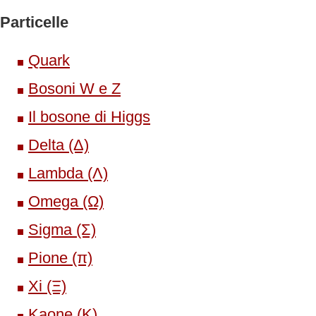
Particelle
Quark
Bosoni W e Z
Il bosone di Higgs
Delta (Δ)
Lambda (Λ)
Omega (Ω)
Sigma (Σ)
Pione (π)
Xi (Ξ)
Kaone (K)