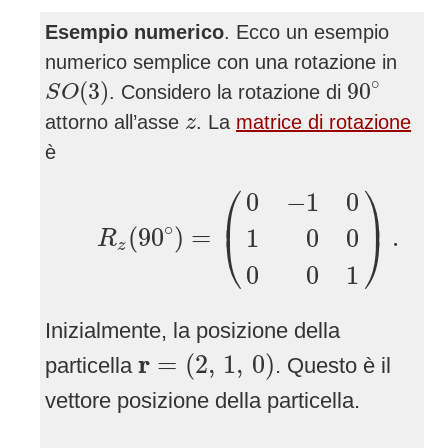
Esempio numerico
. Ecco un esempio
numerico semplice con una rotazione in
S
O
(
3
)
90
∘
∘
(
3
)
90
. Considero la rotazione di
S
O
z
attorno all’asse
. La
matrice di rotazione
z
è
R
z
(
90
∘
)
=
(
0
⎛
−
1
0
1
−
0
0
0
−
0
⎞
1
)
.
0
−
1
0
⎜
⎟
∘
(
90
)
=
.
1
0
0
⎝
⎠
R
z
0
0
1
Inizialmente, la posizione della
r
=
(
2
,
1
,
0
)
r
=
(
2
,
1
,
0
)
particella
. Questo è il
vettore posizione della particella.