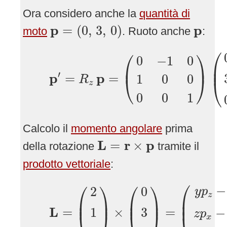
Ora considero anche la
quantità di
p
=
(
0
,
3
,
0
)
p
p
p
=
(
0
,
3
,
0
)
moto
. Ruoto anche
:
p
′
=
R
z
p
=
(
0
−
1
0
1
0
0
0
0
1
)
(
0
3
⎛
⎛
⎞
0
−
1
0
⎜

⎜
⎟
⎜
′
p
p
=
=
1
0
0
⎝
⎠
R
⎝
z
0
0
1
Calcolo il
momento angolare
prima
L
=
r
×
p
L
r
p
=
×
della rotazione
tramite il
prodotto vettoriale
:
L
=
(
2
1
0
)
×
(
0
3
0
)
=
(
y
p
z
−
z
p
y
z
p
x
−
⎛
⎛
⎞
⎛
⎞
−
2
0
y
p
z
⎜

⎜

⎟

⎜

⎟

⎜
⎟
⎜
⎟
⎜
L
=
×
=
1
3
−
z
p
x