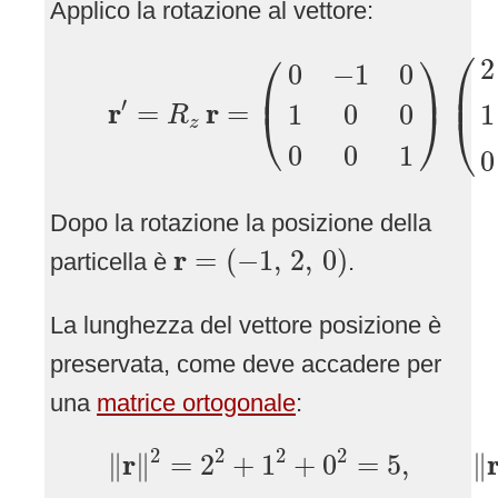
Applico la rotazione al vettore:
r
′
=
R
z
r
=
(
0
−
1
0
1
0
0
0
0
1
)
(
2
1
0
⎛
⎛
⎞
2
0
−
1
0
⎜

⎜
⎟
⎜
′
r
r
=
=
1
1
0
0
⎝
⎠
R
⎝
z
0
0
1
0
Dopo la rotazione la posizione della
r
=
(
−
1
,
2
,
0
)
r
=
(
−
1
,
2
,
0
)
particella è
.
La lunghezza del vettore posizione è
preservata, come deve accadere per
una
matrice ortogonale
:
‖
r
‖
2
=
2
2
+
1
2
+
0
2
=
5
,
‖
r
′
‖
2
2
2
2
r
∥
∥
=
2
+
1
+
0
=
5
,
∥