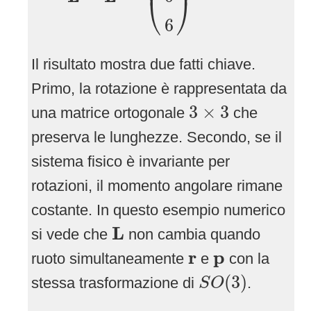
⎜
⎟
⎝
⎠
6
Il risultato mostra due fatti chiave.
Primo, la rotazione è rappresentata da
3
×
3
3
×
3
una matrice ortogonale
che
preserva le lunghezze. Secondo, se il
sistema fisico è invariante per
rotazioni, il momento angolare rimane
costante. In questo esempio numerico
L
L
si vede che
non cambia quando
r
p
r
p
ruoto simultaneamente
e
con la
S
O
(
3
)
(
3
)
stessa trasformazione di
.
S
O