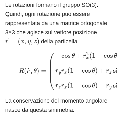
Le rotazioni formano il gruppo SO(3).
Quindi, ogni rotazione può essere
rappresentata da una matrice ortogonale
3×3 che agisce sul vettore posizione
r
→
=
(
x
,
y
,
z
)
=
(
,
,
)
della particella.
→
r
x
y
z
R
(
r
^
,
θ
)
=
(
cos
θ
+
r
x
2
(
1
−
cos
θ
)
r
x
r
y
(
⎛
2
cos
+
(
1
−
cos
θ
r
θ
x
⎜

⎜

⎜

⎜
(
1
−
cos
)
+
s
^
(
,
)
=
r
r
θ
r
R
r
θ
y
x
z
⎝
(
1
−
cos
)
−
s
r
r
θ
r
z
x
y
La conservazione del momento angolare
nasce da questa simmetria.