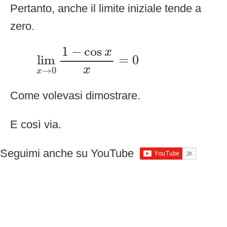
Pertanto, anche il limite iniziale tende a
zero.
lim
x
→
0
1
−
cos
x
x
=
0
1
−
cos
x
lim
=
0
x
→
0
x
Come volevasi dimostrare.
E così via.
Seguimi anche su YouTube