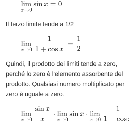
lim
x
→
0
sin
x
=
0
lim
sin
=
0
x
→
0
x
Il terzo limite tende a 1/2
lim
x
→
0
1
1
+
cos
x
=
1
2
1
1
lim
=
2
1
+
cos
x
→
0
x
Quindi, il prodotto dei limiti tende a zero,
perché lo zero è l'elemento assorbente del
prodotto. Qualsiasi numero moltiplicato per
zero è uguale a zero.
lim
x
→
0
sin
x
x
⋅
lim
x
→
0
sin
x
⋅
lim
x
→
sin
1
x
lim
⋅
lim
sin
⋅
lim
x
1
+
cos
x
→
0
→
0
→
0
x
x
x