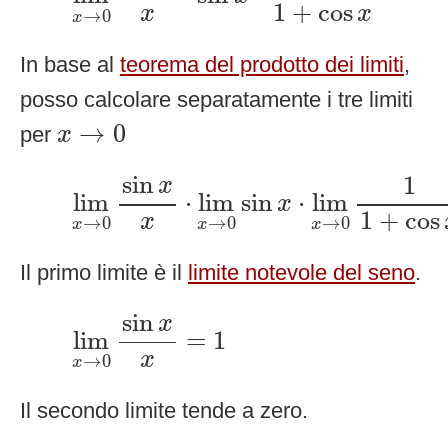
1
+
cos
x
x
→
0
x
In base al
teorema del prodotto dei limiti
,
posso calcolare separatamente i tre limiti
x
→
0
→
0
per
x
lim
x
→
0
sin
x
x
⋅
lim
x
→
0
sin
x
⋅
lim
x
→
sin
1
x
lim
⋅
lim
sin
⋅
lim
x
1
+
cos
x
→
0
→
0
→
0
x
x
x
Il primo limite è il
limite notevole del seno
.
lim
x
→
0
sin
x
x
=
1
sin
x
lim
=
1
x
→
0
x
Il secondo limite tende a zero.