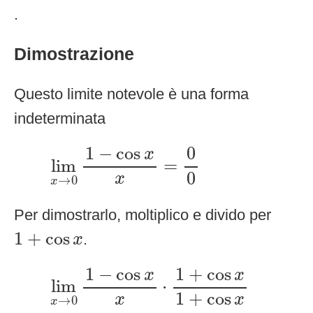
.
Dimostrazione
Questo limite notevole è una forma
indeterminata
lim
x
→
0
1
−
cos
x
x
=
0
0
1
−
cos
0
x
lim
=
0
x
→
0
x
Per dimostrarlo, moltiplico e divido per
1
+
cos
x
1
+
cos
.
x
lim
x
→
0
1
−
cos
x
x
⋅
1
+
cos
x
1
+
cos
x
1
−
cos
1
+
cos
x
x
lim
⋅
1
+
cos
x
x
→
0
x