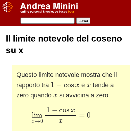
Il limite notevole del coseno
su x
Questo limite notevole mostra che il
1
−
cos
x
x
1
−
cos
rapporto tra
e
tende a
x
x
x
zero quando
si avvicina a zero.
x
lim
x
→
0
1
−
cos
x
x
=
0
1
−
cos
x
lim
=
0
x
→
0
x