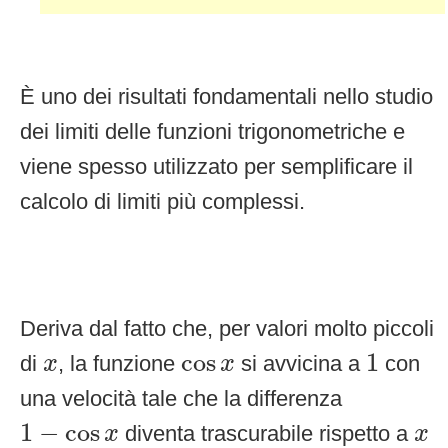
È uno dei risultati fondamentali nello studio
dei limiti delle funzioni trigonometriche e
viene spesso utilizzato per semplificare il
calcolo di limiti più complessi.
Deriva dal fatto che, per valori molto piccoli
1
x
cos
x
cos
1
di
, la funzione
si avvicina a
con
x
x
una velocità tale che la differenza
1
−
cos
x
x
1
−
cos
diventa trascurabile rispetto a
x
x