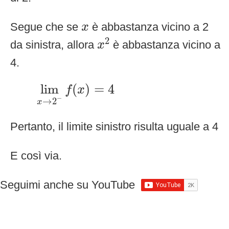
x
Segue che se
è abbastanza vicino a 2
x
x
2
2
da sinistra, allora
è abbastanza vicino a
x
4.
lim
x
→
2
−
f
(
x
)
=
4
lim
(
)
=
4
f
x
−
→
2
x
Pertanto, il limite sinistro risulta uguale a 4
E così via.
Seguimi anche su YouTube