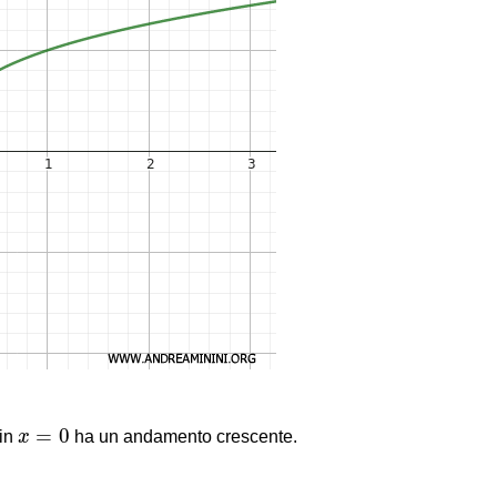
x
=
0
=
0
 in
x
ha un andamento crescente.