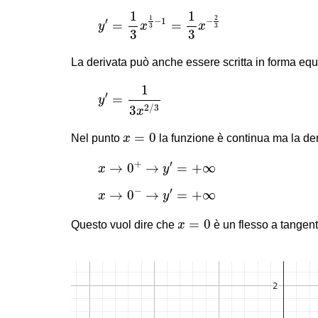
y
′
=
1
3
x
1
3
−
1
=
1
3
x
−
2
3
1
1
1
2
−
1
−
′
=
=
y
x
x
3
3
3
3
La derivata può anche essere scritta in forma equ
y
′
=
1
3
x
2
/
3
1
′
=
y
2
/
3
3
x
x
=
0
=
0
Nel punto
x
la funzione è continua ma la deri
x
→
0
+
→
y
′
=
+
∞
+
′
→
0
→
=
+
∞
x
y
x
→
0
−
→
y
′
=
+
∞
−
′
→
0
→
=
+
∞
x
y
x
=
0
=
0
Questo vuol dire che
x
è un flesso a tangent