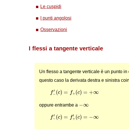
Le cuspidi
I punti angolosi
Osservazioni
I flessi a tangente verticale
Un flesso a tangente verticale è un punto in c
questo caso la derivata destra e sinistra c
f
−
′
(
c
)
=
f
+
(
c
)
=
+
∞
′
(
)
=
(
)
=
+
∞
f
c
f
c
+
−
−
∞
−
∞
oppure entrambe a
f
−
′
(
c
)
=
f
+
′
(
c
)
=
−
∞
′
′
(
)
=
(
)
=
−
∞
f
c
f
c
−
+