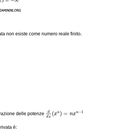
ta non esiste come numero reale finito.
d
d
x
(
x
n
)
=
n
x
n
−
1
−
1
d
(
)
=
n
n
rivazione delle potenze
x
n
x
d
x
rivata è: