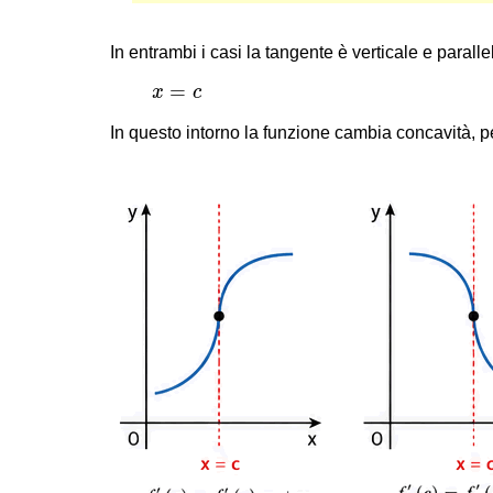
In entrambi i casi la tangente è verticale e parall
x
=
c
=
x
c
In questo intorno la funzione cambia concavità, pe