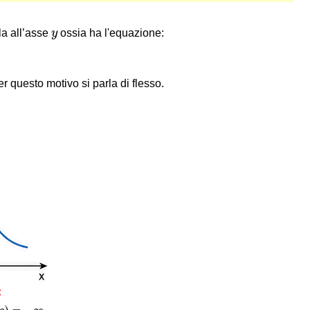
y
ela all’asse
y
ossia ha l'equazione:
r questo motivo si parla di flesso.