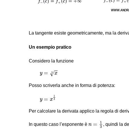
La tangente esiste geometricamente, ma la deriva
Un esempio pratico
Considero la funzione
y
=
x
3
=
√
y
x
3
Posso scriverla anche in forma di potenza:
y
=
x
1
3
1
=
y
x
3
Per calcolare la derivata applico la regola di de
n
=
1
3
1
=
In questo caso l’esponente è
n
, quindi la de
3