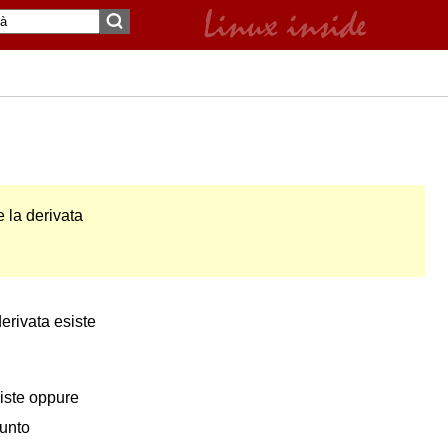
 la derivata
erivata esiste
siste oppure
punto