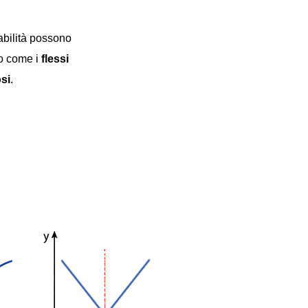
vabilità possono
co come i
flessi
si
.