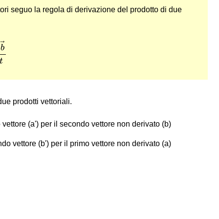
tori seguo la regola di derivazione del prodotto di due
→
×
d
b
→
d
t
→
b
t
e prodotti vettoriali.
o vettore (a') per il secondo vettore non derivato (b)
ndo vettore (b') per il primo vettore non derivato (a)