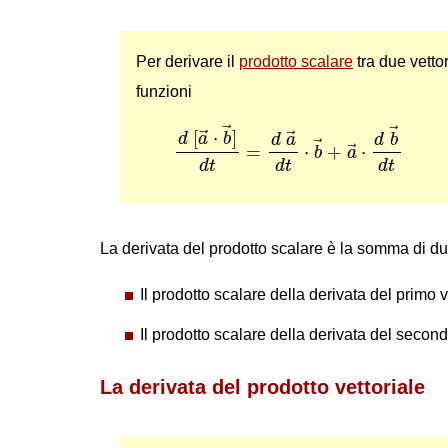
Per derivare il
prodotto scalare
tra due vetto
funzioni
d
[
a
→
⋅
b
→
]
d
t
=
d
a
→
d
t
⋅
b
→
+
a
→
⋅
→
→
[
⋅
]
→
d
a
b
→
d
a
d
b
→
=
⋅
+
⋅
→
b
a
d
t
d
t
d
t
La derivata del prodotto scalare è la somma di due
Il prodotto scalare della derivata del primo v
Il prodotto scalare della derivata del secondo
La derivata del prodotto vettoriale