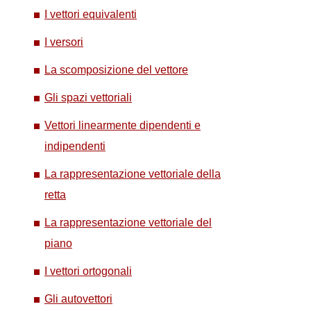
I vettori equivalenti
I versori
La scomposizione del vettore
Gli spazi vettoriali
Vettori linearmente dipendenti e
indipendenti
La rappresentazione vettoriale della
retta
La rappresentazione vettoriale del
piano
I vettori ortogonali
Gli autovettori