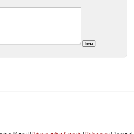
minini@pec.it |
Privacy policy & cookie
|
References
| Personal