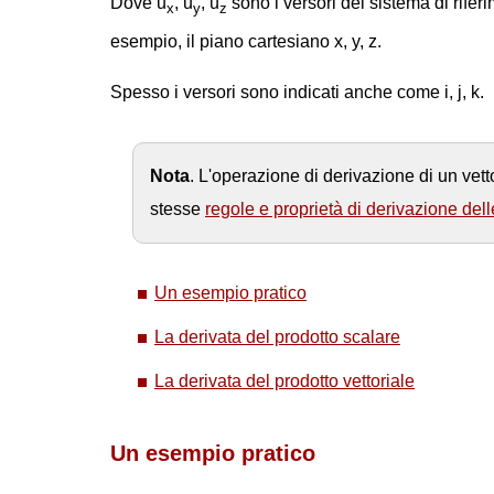
Dove u
, u
, u
sono i versori del sistema di rifer
x
y
z
esempio, il piano cartesiano x, y, z.
Spesso i versori sono indicati anche come i, j, k.
Nota
. L'operazione di derivazione di un vet
stesse
regole e proprietà di derivazione dell
Un esempio pratico
La derivata del prodotto scalare
La derivata del prodotto vettoriale
Un esempio pratico