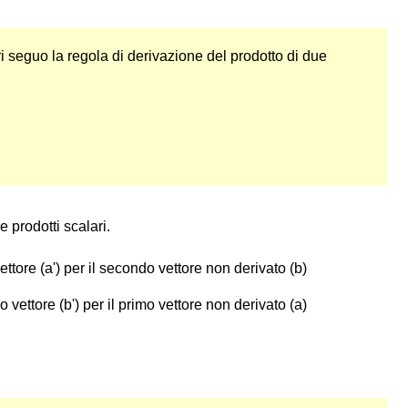
ri seguo la regola di derivazione del prodotto di due
d
b
→
d
t
 prodotti scalari.
ettore (a') per il secondo vettore non derivato (b)
 vettore (b') per il primo vettore non derivato (a)