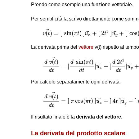
Prendo come esempio una funzione vettoriale.
Per semplicità la scrivo direttamente come somm
v
(
t
)
→
=
[
sin
(
π
t
)
]
u
x
→
+
[
2
t
2
]
u
y
→
+
[
c
→
2
(
)
=
[
sin
(
)
]
+
[
2
]
+
[
cos
→
→
v
t
π
t
u
t
u
x
y
La derivata prima del
vettore
v(t) rispetto al temp
d
v
(
t
)
→
d
t
=
[
d
sin
(
π
t
)
d
t
]
u
x
→
+
[
d
2
t
2
d
t
]
→
2
(
)
sin
(
)
2
d
v
t
d
π
t
d
t
=
[
]
+
[
]
→
→
u
u
x
y
d
t
d
t
d
t
Poi calcolo separatamente ogni derivata.
d
v
(
t
)
→
d
t
=
[
π
cos
(
π
t
)
]
u
x
→
+
[
4
t
]
u
y
→
(
)
d
v
t
=
[
cos
(
)
]
+
[
4
]
−
[
→
→
π
π
t
u
t
u
x
y
d
t
Il risultato finale è la
derivata del vettore
.
La derivata del prodotto scalare