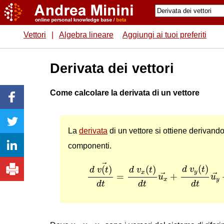
Vettori
|
Algebra lineare
Aggiungi ai tuoi preferiti
Derivata dei vettori
Come calcolare la derivata di un vettore
La
derivata
di un vettore si ottiene derivand
componenti.
d
v
(
t
)
→
d
t
=
d
v
x
(
t
)
d
t
u
x
→
+
d
v
y
(
t
)
d
→
(
)
(
)
(
)
d
v
t
d
v
t
d
v
t
y
x
=
+
→
→
u
u
x
y
d
t
d
t
d
t