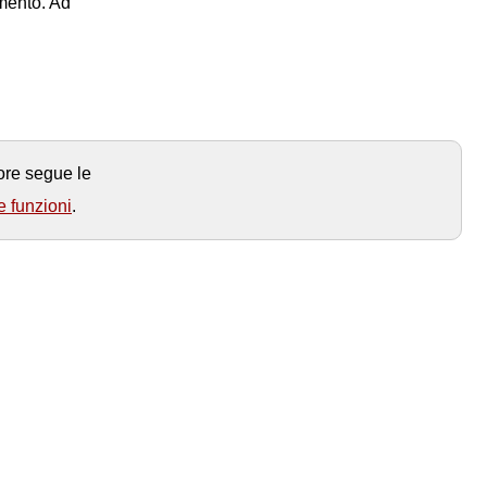
imento. Ad
tore segue le
e funzioni
.