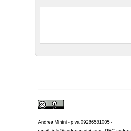
Andrea Minini - piva 09286581005 -
email: info@andreaminini.com - PEC andrea