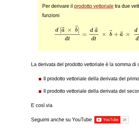
Per derivare il
prodotto vettoriale
tra due vet
funzioni
d
[
a
→
×
b
→
]
d
t
=
d
a
→
d
t
×
b
→
+
a
→
[
×
]
→
d
a
b
→
d
a
d
→
=
×
+
×
→
b
a
d
t
d
t
d
La derivata del prodotto vettoriale è la somma di du
Il prodotto vettoriale della derivata del prim
Il prodotto vettoriale della derivata del seco
E così via
Seguimi anche su YouTube