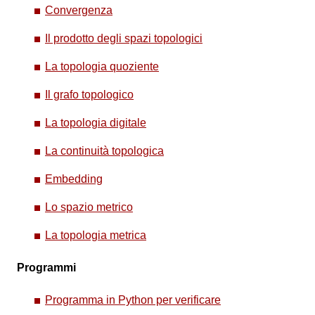
Convergenza
Il prodotto degli spazi topologici
La topologia quoziente
Il grafo topologico
La topologia digitale
La continuità topologica
Embedding
Lo spazio metrico
La topologia metrica
Programmi
Programma in Python per verificare