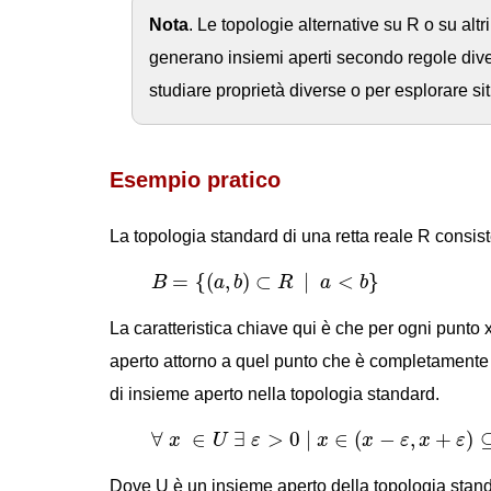
Nota
. Le topologie alternative su R o su al
generano insiemi aperti secondo regole diver
studiare proprietà diverse o per esplorare s
Esempio pratico
La topologia standard di una retta reale R consiste
B
=
{
(
a
,
b
)
⊂
R
|
a
<
b
}
=
{
(
,
)
⊂
|
<
}
B
a
b
R
a
b
La caratteristica chiave qui è che per ogni punto x 
aperto attorno a quel punto che è completamente co
di insieme aperto nella topologia standard.
∀
x
∈
U
∃
ε
>
0
|
x
∈
(
x
−
ε
,
x
+
ε
)
⊆
U
∀
∈
∃
>
0
|
∈
(
−
,
+
)
x
U
ε
x
x
ε
x
ε
Dove U è un insieme aperto della topologia stand