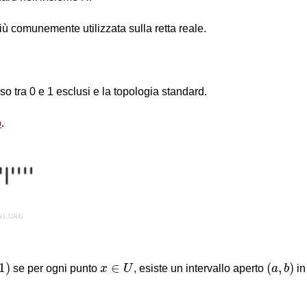
iù comunemente utilizzata sulla retta reale.
so tra 0 e 1 esclusi e la topologia standard.
o
.
1
)
(
a
,
b
)
x
∈
U
1
)
∈
(
,
)
se per ogni punto
x
U
, esiste un intervallo aperto
a
b
in