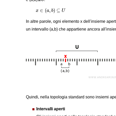
x
∈
(
a
,
b
)
⊆
U
∈
(
,
)
⊆
x
a
b
U
In altre parole, ogni elemento x dell'insieme apert
un intervallo (a,b) che appartiene ancora all'insi
Quindi, nella topologia standard sono insiemi aper
Intervalli aperti