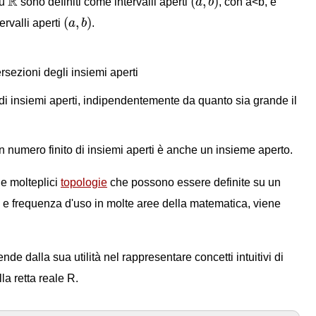
R
(
,
)
su
sono definiti come intervalli aperti
a
b
, con a<b, e
(
a
,
b
)
(
,
)
tervalli aperti
a
b
.
rsezioni degli insiemi aperti
di insiemi aperti, indipendentemente da quanto sia grande il
un numero finito di insiemi aperti è anche un insieme aperto.
le molteplici
topologie
che possono essere definite su un
 e frequenza d'uso in molte aree della matematica, viene
nde dalla sua utilità nel rappresentare concetti intuitivi di
la retta reale R.