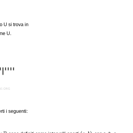
o U si trova in
eme U.
ti i seguenti:
(
a
,
b
)
R