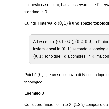
In questo caso, però, basta osservare che l'interval
standard in R.
(
0
,
1
)
(
0
,
1
)
Quindi,
l'intervallo
è uno spazio topologic
(
0.1
,
0.5
)
(
0.2
,
0.9
)
(
0.1
,
0.5
)
(
0.2
,
0.9
)
Ad esempio,
,
, o l'unio
(
0
,
1
)
(
0
,
1
)
insiemi aperti in
secondo la topologia in
(
0
,
1
)
(
0
,
1
)
sono quelli già compresi in R, ma confi
(
0
,
1
)
R
R
(
0
,
1
)
Poiché
è un sottospazio di
con la topolog
topologico.
Esempio 3
Considero l'insieme finito X={1,2,3} composto da t