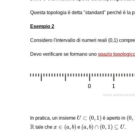
Questa topologia è detta "standard" perché è la p
Esempio 2
Considero l'intervallo di numeri reali (0,1) compre
Devo verificare se formano uno
spazio topologic
U
⊂
(
0
,
1
)
(
0
,
⊂
(
0
,
1
)
(
0
,
In pratica, un insieme
U
è aperto in
x
∈
(
a
,
b
)
(
a
,
b
)
∩
(
0
,
1
)
⊆
U
R
R
∈
(
,
)
(
,
)
∩
(
0
,
1
)
⊆
tale che
x
a
b
e
a
b
U
.