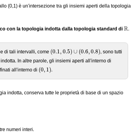
lo (0,1) è un'intersezione tra gli insiemi aperti della topologia
R
R
o con la topologia indotta dalla topologia standard di
.
(
0.1
,
0.5
)
∪
(
0.6
,
0.8
)
(
0.1
,
0.5
)
∪
(
0.6
,
0.8
)
ne di tali intervalli, come
, sono tutti
dotta. In altre parole, gli insiemi aperti all'interno di
(
0
,
1
)
(
0
,
1
)
nati all'interno di
.
ia indotta, conserva tutte le proprietà di base di un spazio
re numeri interi.