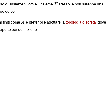
X
solo l'insieme vuoto e l'insieme
X
stesso, e non sarebbe una
opologico.
X
i finiti come
X
è preferibile adottare la
topologia discreta
, dove
aperto per definizione.