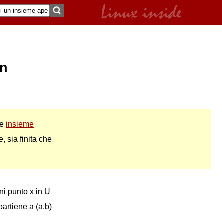
un
me
insieme
, sia finita che
ni punto x in U
partiene a (a,b)