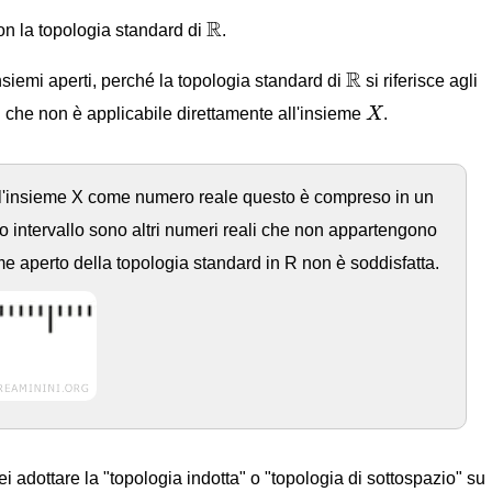
R
R
on la topologia standard di
.
R
R
nsiemi aperti, perché la topologia standard di
si riferisce agli
X
 il che non è applicabile direttamente all'insieme
X
.
ll'insieme X come numero reale questo è compreso in un
sto intervallo sono altri numeri reali che non appartengono
eme aperto della topologia standard in R non è soddisfatta.
ei adottare la "topologia indotta" o "topologia di sottospazio" su