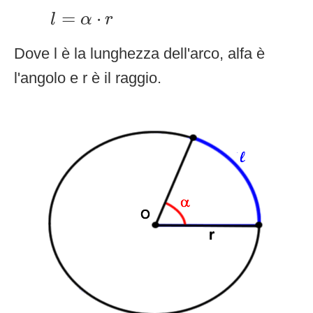
l
=
α
⋅
r
=
⋅
l
α
r
Dove l è la lunghezza dell'arco, alfa è
l'angolo e r è il raggio.