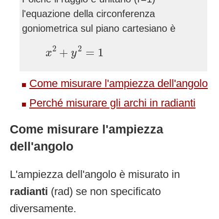
l'equazione della circonferenza
goniometrica sul piano cartesiano è
x
2
+
y
2
=
1
2
2
+
=
1
x
y
Come misurare l'ampiezza dell'angolo
Perché misurare gli archi in radianti
Come misurare l'ampiezza
dell'angolo
L'ampiezza dell'angolo è misurato in
radianti
(rad) se non specificato
diversamente.