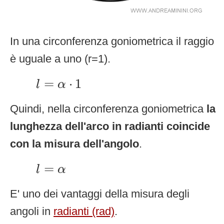
In una circonferenza goniometrica il raggio
è uguale a uno (r=1).
l
=
α
⋅
1
=
⋅
1
l
α
Quindi, nella circonferenza goniometrica
la
lunghezza dell'arco in radianti coincide
con la misura dell'angolo
.
l
=
α
=
l
α
E' uno dei vantaggi della misura degli
angoli in
radianti (rad)
.