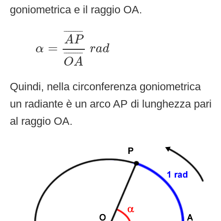
goniometrica e il raggio OA.
α
=
A
P
¯
O
A
¯
r
a
d
¯
¯¯¯¯¯¯
¯
A
P
=
α
r
a
d
¯
¯¯¯¯¯¯
¯
O
A
Quindi, nella circonferenza goniometrica
un radiante è un arco AP di lunghezza pari
al raggio OA.