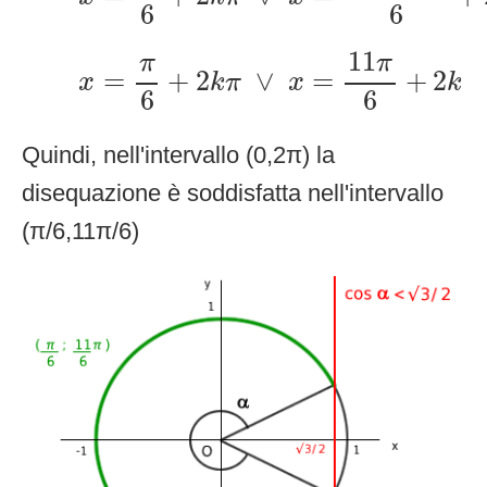
6
6
x
=
π
6
+
2
k
π
∨
x
=
11
π
6
+
2
k
11
π
π
=
+
2
∨
=
+
2
x
k
π
x
k
6
6
Quindi, nell'intervallo (0,2π) la
disequazione è soddisfatta nell'intervallo
(π/6,11π/6)