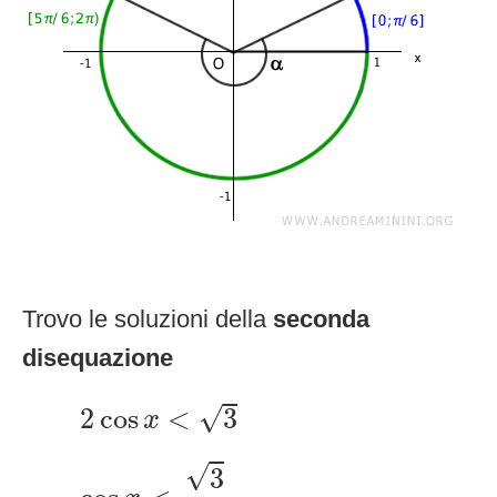
Trovo le soluzioni della
seconda
disequazione
2
cos
x
<
3
√
2
cos
<
3
x
cos
x
<
3
2
√
3