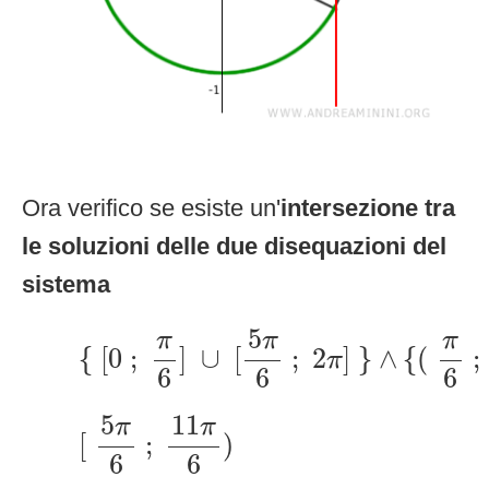
Ora verifico se esiste un'
intersezione tra
le soluzioni delle due disequazioni del
sistema
{
[
0
;
π
6
]
∪
[
5
π
6
;
2
π
]
}
∧
{
(
π
6
;
5
π
π
π
{
[
0
;
]
∪
[
;
2
]
}
∧
{
(
;
π
6
6
6
[
5
π
6
;
11
π
6
)
5
11
π
π
[
;
)
6
6