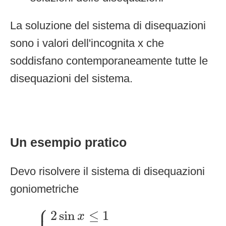
La soluzione del sistema di disequazioni
sono i valori dell'incognita x che
soddisfano contemporaneamente tutte le
disequazioni del sistema.
Un esempio pratico
Devo risolvere il sistema di disequazioni
goniometriche
⎧
{
2
sin
x
≤
1
2
cos
x
<
3
2
sin
≤
1
x