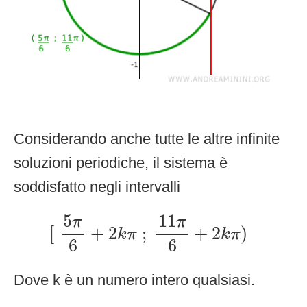
Considerando anche tutte le altre infinite
soluzioni periodiche, il sistema è
soddisfatto negli intervalli
[
5
π
6
+
2
k
π
;
11
π
6
+
2
k
π
)
5
11
π
π
[
+
2
;
+
2
)
k
π
k
π
6
6
Dove k è un numero intero qualsiasi.