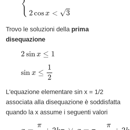
⎨
⎩
√
2
cos
<
3
x
Trovo le soluzioni della
prima
disequazione
2
sin
x
≤
1
2
sin
≤
1
x
sin
x
≤
1
2
1
sin
≤
x
2
L'equazione elementare sin x = 1/2
associata alla disequazione è soddisfatta
quando la x assume i seguenti valori
x
=
π
6
+
2
k
π
∨
x
=
π
−
π
6
+
2
k
π
π