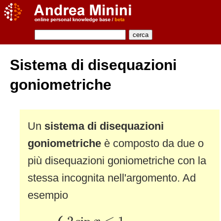
Sistema di disequazioni
goniometriche
Un
sistema di disequazioni
goniometriche
è composto da due o
più disequazioni goniometriche con la
stessa incognita nell'argomento. Ad
esempio
{
2
sin
x
≤
1
2
cos
x
<
3