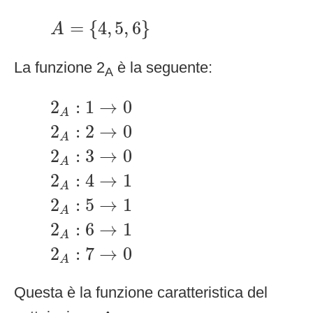
A
=
{
4
,
5
,
6
}
=
{
4
,
5
,
6
}
A
La funzione 2
è la seguente:
A
2
A
:
1
→
0
2
A
:
2
→
0
2
A
:
3
→
0
2
A
:
4
→
1
2
A
:
5
2
:
1
→
0
A
2
:
2
→
0
A
2
:
3
→
0
A
2
:
4
→
1
A
2
:
5
→
1
A
2
:
6
→
1
A
2
:
7
→
0
A
Questa è la funzione caratteristica del