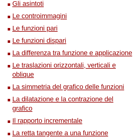
Gli asintoti
Le controimmagini
Le funzioni pari
Le funzioni dispari
La differenza tra funzione e applicazione
Le traslazioni orizzontali, verticali e
oblique
La simmetria del grafico delle funzioni
La dilatazione e la contrazione del
grafico
Il rapporto incrementale
La retta tangente a una funzione