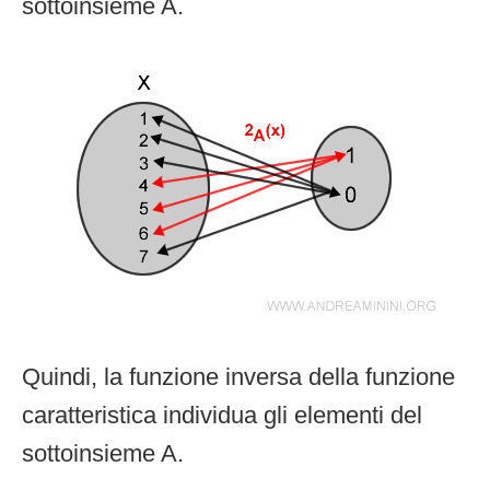
sottoinsieme A.
Quindi, la funzione inversa della funzione
caratteristica individua gli elementi del
sottoinsieme A.