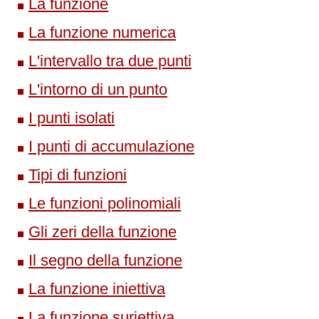
La funzione
La funzione numerica
L'intervallo tra due punti
L'intorno di un punto
I punti isolati
I punti di accumulazione
Tipi di funzioni
Le funzioni polinomiali
Gli zeri della funzione
Il segno della funzione
La funzione iniettiva
La funzione suriettiva