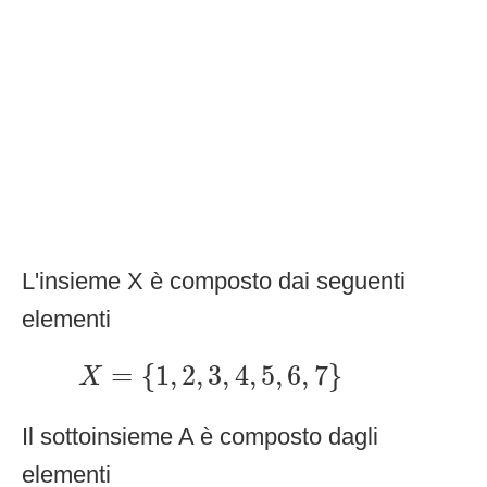
L'insieme X è composto dai seguenti
elementi
X
=
{
1
,
2
,
3
,
4
,
5
,
6
,
7
}
=
{
1
,
2
,
3
,
4
,
5
,
6
,
7
}
X
Il sottoinsieme A è composto dagli
elementi