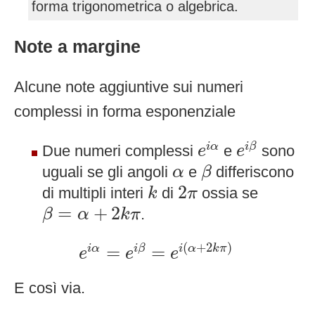
forma trigonometrica o algebrica.
Note a margine
Alcune note aggiuntive sui numeri
complessi in forma esponenziale
e
i
β
e
i
α
i
α
i
β
Due numeri complessi
e
sono
e
e
β
α
uguali se gli angoli
e
differiscono
α
β
2
π
k
2
di multipli interi
di
ossia se
k
π
β
=
α
+
2
k
π
=
+
2
.
β
α
k
π
e
i
α
=
e
i
β
=
e
i
(
α
+
2
k
π
)
(
+
2
)
=
=
i
α
i
β
i
α
k
π
e
e
e
E così via.