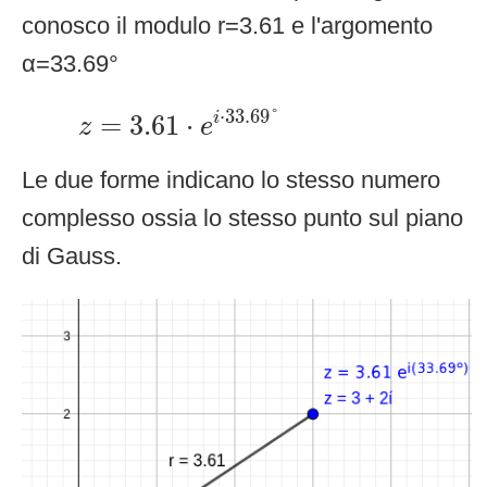
conosco il modulo r=3.61 e l'argomento
α=33.69°
z
=
3.61
⋅
e
i
⋅
33.69
°
⋅
33.69
°
=
3.61
⋅
i
z
e
Le due forme indicano lo stesso numero
complesso ossia lo stesso punto sul piano
di Gauss.