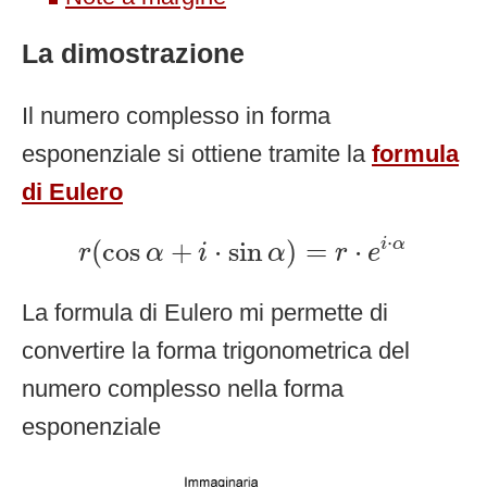
La dimostrazione
Il numero complesso in forma
esponenziale si ottiene tramite la
formula
di Eulero
r
(
cos
α
+
i
⋅
sin
α
)
=
r
⋅
e
i
⋅
α
⋅
(
cos
+
⋅
sin
)
=
⋅
i
α
r
α
i
α
r
e
La formula di Eulero mi permette di
convertire la forma trigonometrica del
numero complesso nella forma
esponenziale