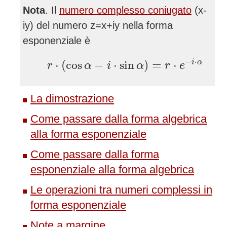
Nota
. Il
numero complesso coniugato
(x-
iy) del numero z=x+iy nella forma
esponenziale è
r
⋅
(
cos
α
−
i
⋅
sin
α
)
=
r
⋅
e
−
i
⋅
α
−
⋅
i
α
⋅
(
cos
−
⋅
sin
)
=
⋅
r
α
i
α
r
e
La dimostrazione
Come passare dalla forma algebrica
alla forma esponenziale
Come passare dalla forma
esponenziale alla forma algebrica
Le operazioni tra numeri complessi in
forma esponenziale
Note a margine