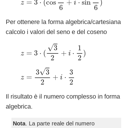
=
3
⋅
(
cos
+
⋅
sin
)
z
i
6
6
Per ottenere la forma algebrica/cartesiana
calcolo i valori del seno e del coseno
z
=
3
⋅
(
3
2
+
i
⋅
1
2
)
√
1
3
=
3
⋅
(
+
⋅
)
z
i
2
2
z
=
3
3
2
+
i
⋅
3
2
√
3
3
3
=
+
⋅
z
i
2
2
Il risultato è il numero complesso in forma
algebrica.
Nota
. La parte reale del numero