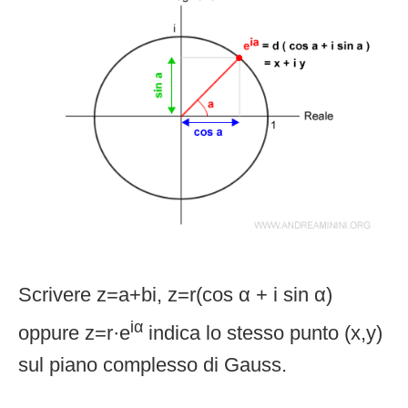
Scrivere z=a+bi, z=r(cos α + i sin α)
iα
oppure z=r·e
indica lo stesso punto (x,y)
sul piano complesso di Gauss.