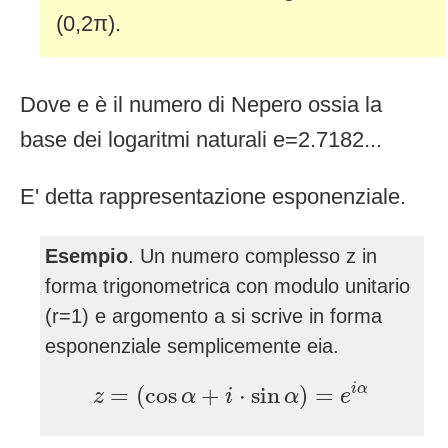
(0,2π).
Dove e è il numero di Nepero ossia la
base dei logaritmi naturali e=2.7182...
E' detta rappresentazione esponenziale.
Esempio
. Un numero complesso z in
forma trigonometrica con modulo unitario
(r=1) e argomento a si scrive in forma
esponenziale semplicemente eia.
z
=
(
cos
α
+
i
⋅
sin
α
)
=
e
i
α
i
α
=
(
cos
+
⋅
sin
)
=
z
α
i
α
e