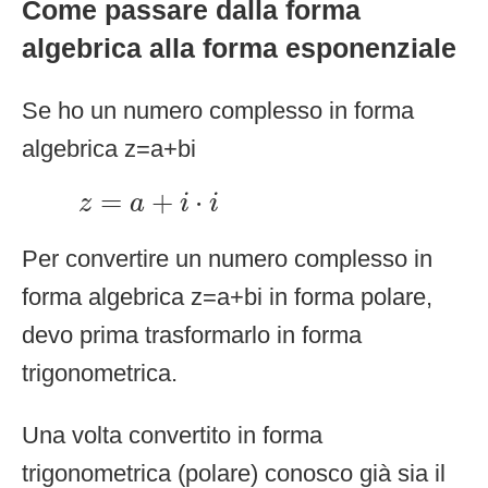
Come passare dalla forma
algebrica alla forma esponenziale
Se ho un numero complesso in forma
algebrica z=a+bi
z
=
a
+
i
⋅
i
=
+
⋅
z
a
i
i
Per convertire un numero complesso in
forma algebrica z=a+bi in forma polare,
devo prima trasformarlo in forma
trigonometrica.
Una volta convertito in forma
trigonometrica (polare) conosco già sia il