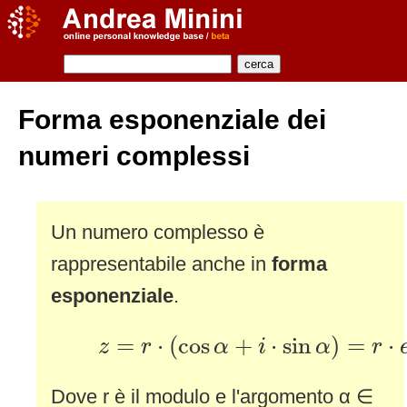
Forma esponenziale dei
numeri complessi
Un numero complesso è
rappresentabile anche in
forma
esponenziale
.
z
=
r
⋅
(
cos
α
+
i
⋅
sin
α
)
=
r
⋅
e
i
⋅
α
=
⋅
(
cos
+
⋅
sin
)
=
⋅
z
r
α
i
α
r
Dove r è il modulo e l'argomento α ∈