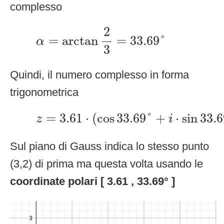
complesso
α
=
arctan
2
3
=
33.69
°
2
=
arctan
=
33.69
°
α
3
Quindi, il numero complesso in forma
trigonometrica
z
=
3.61
⋅
(
cos
33.69
°
+
i
⋅
sin
33.69
°
=
3.61
⋅
(
cos
33.69
°
+
⋅
sin
33.6
z
i
Sul piano di Gauss indica lo stesso punto
(3,2) di prima ma questa volta usando le
coordinate polari [ 3.61 , 33.69° ]