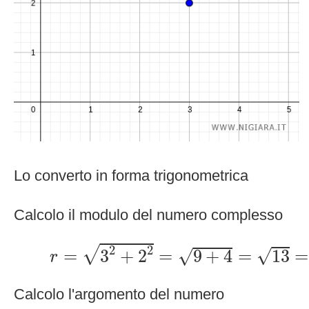
Lo converto in forma trigonometrica
Calcolo il modulo del numero complesso
r
=
3
2
+
2
2
=
9
+
4
=
13
=
3.61
2
2
√
√
=
3
+
2
=
9
+
4
=
13
=
√
r
Calcolo l'argomento del numero