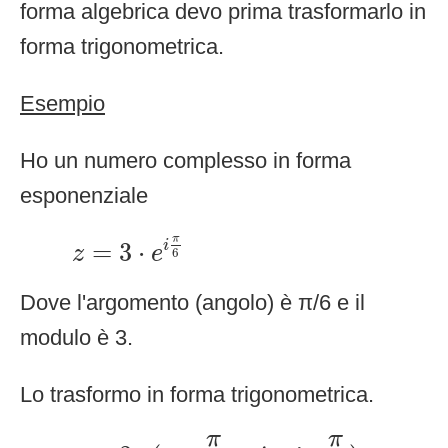
forma algebrica devo prima trasformarlo in
forma trigonometrica.
Esempio
Ho un numero complesso in forma
esponenziale
z
=
3
⋅
e
i
π
6
π
=
3
⋅
i
z
e
6
Dove l'argomento (angolo) è π/6 e il
modulo è 3.
Lo trasformo in forma trigonometrica.
z
=
3
⋅
(
cos
π
6
+
i
⋅
sin
π
6
)
π
π