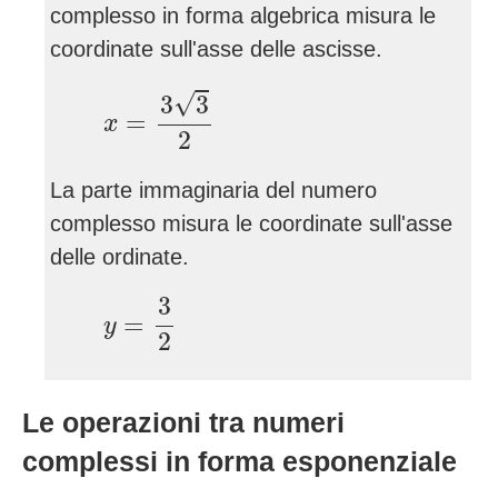
complesso in forma algebrica misura le
coordinate sull'asse delle ascisse.
x
=
3
3
2
√
3
3
=
x
2
La parte immaginaria del numero
complesso misura le coordinate sull'asse
delle ordinate.
y
=
3
2
3
=
y
2
Le operazioni tra numeri
complessi in forma esponenziale