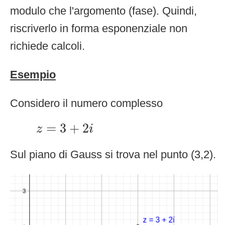
modulo che l'argomento (fase). Quindi,
riscriverlo in forma esponenziale non
richiede calcoli.
Esempio
Considero il numero complesso
z
=
3
+
2
i
=
3
+
2
z
i
Sul piano di Gauss si trova nel punto (3,2).