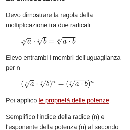
Devo dimostrare la regola della
moltiplicazione tra due radicali
a
n
⋅
b
n
=
a
⋅
b
n
√
√
⋅
=
⋅
√
a
b
a
b
n
n
n
Elevo entrambi i membri dell'uguaglianza
per n
(
a
n
⋅
b
n
)
n
=
(
a
⋅
b
n
)
n
√
√
(
⋅
)
=
(
⋅
)
n
n
√
a
b
a
b
n
n
n
Poi applico
le proprietà delle potenze
.
Semplifico l'indice della radice (n) e
l'esponente della potenza (n) al secondo