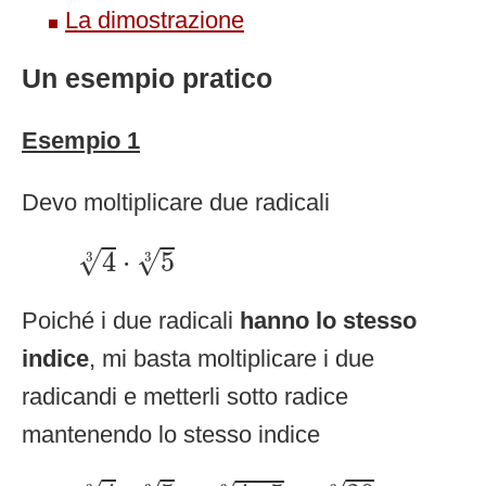
La dimostrazione
Un esempio pratico
Esempio 1
Devo moltiplicare due radicali
4
3
⋅
5
3
√
√
4
⋅
5
3
3
Poiché i due radicali
hanno lo stesso
indice
, mi basta moltiplicare i due
radicandi e metterli sotto radice
mantenendo lo stesso indice
4
3
⋅
5
3
=
4
⋅
5
3
=
20
3