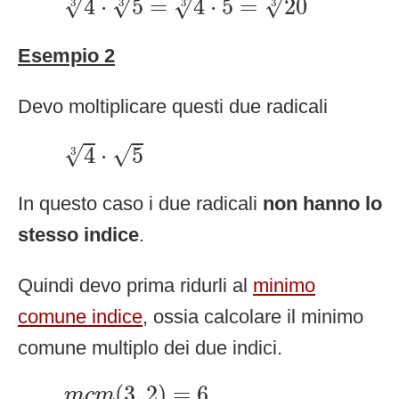
√
√
√
√
4
⋅
5
=
4
⋅
5
=
20
3
3
3
3
Esempio 2
Devo moltiplicare questi due radicali
4
3
⋅
5
√
√
4
⋅
5
3
In questo caso i due radicali
non hanno lo
stesso indice
.
Quindi devo prima ridurli al
minimo
comune indice
, ossia calcolare il minimo
comune multiplo dei due indici.
m
c
m
(
3
,
2
)
=
6
(
3
,
2
)
=
6
m
c
m