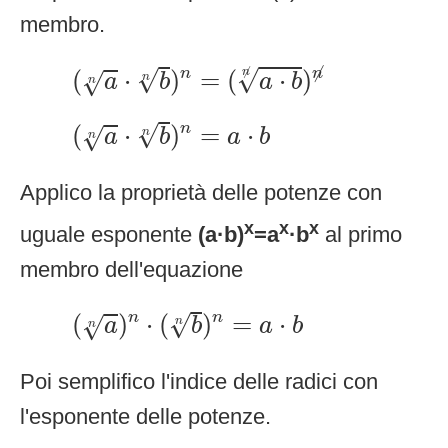
membro.
(
a
n
⋅
b
n
)
n
=
(
a
⋅
b
⧸
n
)
⧸
n
√
√
(
⋅
)
=
(
⋅
)
n
/
n
/
n
√
a
b
a
b
n
n
(
a
n
⋅
b
n
)
n
=
a
⋅
b
√
(
⋅
)
=
⋅
n
√
a
b
a
b
n
n
Applico la proprietà delle potenze con
x
x
x
uguale esponente
(a·b)
=a
·b
al primo
membro dell'equazione
(
a
n
)
n
⋅
(
b
n
)
n
=
a
⋅
b
√
(
)
⋅
(
)
=
⋅
n
n
√
a
b
a
b
n
n
Poi semplifico l'indice delle radici con
l'esponente delle potenze.