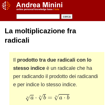
La moltiplicazione fra
radicali
Il
prodotto tra due radicali con lo
stesso indice
è un radicale che ha
per radicando il prodotto dei radicandi
e per indice lo stesso indice.
a
n
⋅
b
n
=
a
⋅
b
n
√
√
⋅
=
⋅
√
a
b
a
b
n
n
n