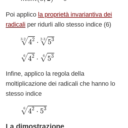
Poi applico
la proprietà invariantiva dei
radicali
per ridurli allo stesso indice (6)
4
2
3
⋅
2
⋅
5
3
2
⋅
3
2
√
3
√
3
⋅
2
2
⋅
3
4
⋅
5
4
2
6
⋅
5
3
6
2
√
3
√
6
6
4
⋅
5
Infine, applico la regola della
moltiplicazione dei radicali che hanno lo
stesso indice
4
2
⋅
5
3
6
2
3
√
6
4
⋅
5
La dimostrazione