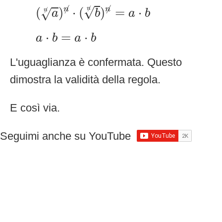
(
a
⧸
n
)
⧸
n
⋅
(
b
⧸
n
)
⧸
n
=
a
⋅
b
√
(
)
⋅
(
)
=
⋅
/
n
/
n
/
n
√
/
n
a
b
a
b
a
⋅
b
=
a
⋅
b
⋅
=
⋅
a
b
a
b
L'uguaglianza è confermata. Questo
dimostra la validità della regola.
E così via.
Seguimi anche su YouTube