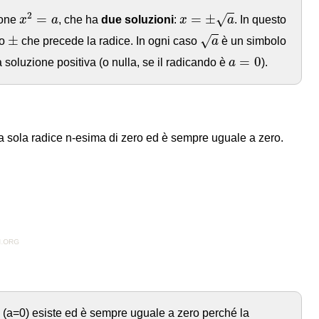
x
2
=
a
x
=
±
a
2
=
=
±
√
ione
x
a
, che ha
due soluzioni
:
x
a
. In questo
a
±
±
√
lo
che precede la radice. In ogni caso
a
è un simbolo
a
=
0
=
0
 soluzione positiva (o nulla, se il radicando è
a
).
na sola radice n-esima di zero ed è sempre uguale a zero.
(a=0) esiste ed è sempre uguale a zero perché la