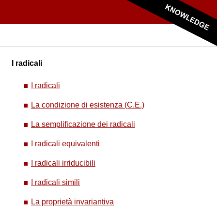
I radicali
I radicali
La condizione di esistenza (C.E.)
La semplificazione dei radicali
I radicali equivalenti
I radicali irriducibili
I radicali simili
La proprietà invariantiva