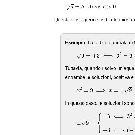
a
n
=
b
dove
b
>
0
=
dove
>
0
√
a
b
b
n
Questa scelta permette di attribuire u
Esempio
. La radice quadrata di
9
=
+
3
⟺
3
2
=
3
⋅
3
=
2
9
=
+
3
⟺
3
=
3
√
Tuttavia, quando risolvo un'equ
entrambe le soluzioni, positiva e n
x
2
=
9
⟹
x
=
±
9
2
=
9
⟹
=
±
9
√
x
x
In questo caso, le soluzioni sono
⎧
±
9
=
{
+
3
⟺
3
2
=
3
⋅
3
=
9
−
2
+
3
⟺
3
⎨
⎩
±
9
=
√
−
3
⟺
(
−