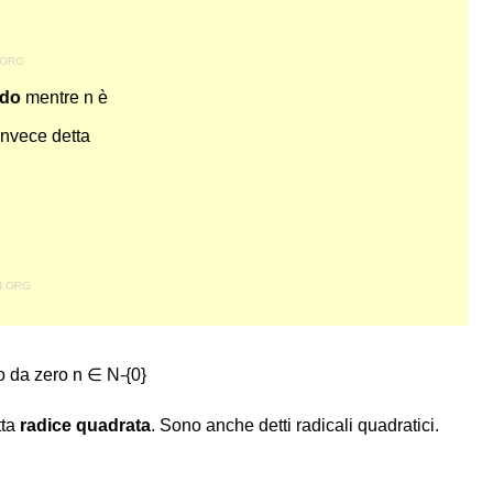
ndo
mentre n è
invece detta
o da zero n ∈ N-{0}
tta
radice quadrata
. Sono anche detti radicali quadratici.