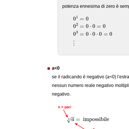
potenza ennesima di zero è sem
0
1
=
1
0
=
0
2
0
=
0
⋅
0
=
0
3
0
=
0
⋅
0
⋅
0
=
0
⋮
a<0
se il radicando è negativo (a<0) l'est
nessun numero reale negativo moltipli
negativo.