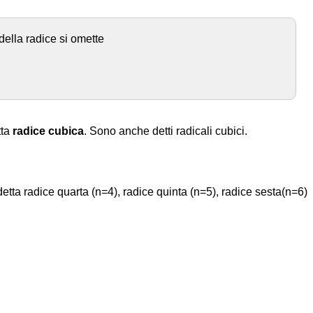
della radice si omette
tta
radice cubica
. Sono anche detti radicali cubici.
etta radice quarta (n=4), radice quinta (n=5), radice sesta(n=6)