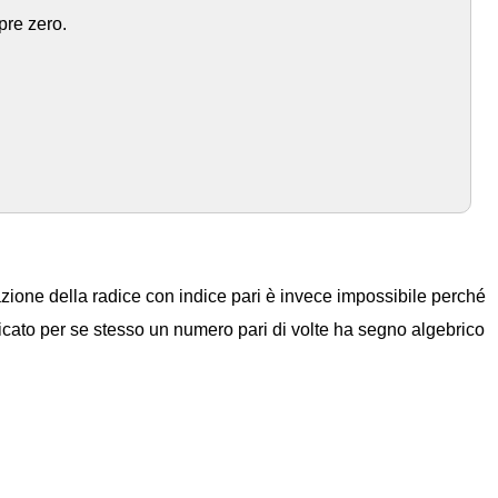
pre zero.
0
0
2
=
0
⋅
0
=
0
0
3
=
0
⋅
0
⋅
0
=
0
⋮
razione della radice con indice pari è invece impossibile perché
cato per se stesso un numero pari di volte ha segno algebrico