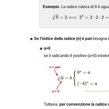
Esempio
. La radice cubica di 8 è ugu
8
3
=
2
⟺
2
3
=
2
⋅
2
⋅
2
=
8
3
8
=
2
⟺
2
=
2
⋅
2
⋅
2
=
√
3
Se l'indice della radice (n) è pari
bisogna d
a>0
se il radicando è positivo (a>0) esist
Tuttavia,
per convenzione la radice 