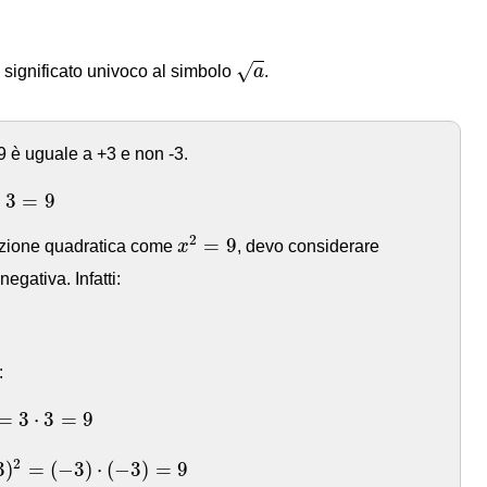
a
√
n significato univoco al simbolo
a
.
 9 è uguale a +3 e non -3.
9
⋅
3
=
9
x
2
=
9
2
=
9
azione quadratica come
x
, devo considerare
egativa. Infatti:
:
3
⟺
(
−
3
)
2
=
(
−
3
)
⋅
(
−
3
)
=
9
=
3
⋅
3
=
9
2
3
)
=
(
−
3
)
⋅
(
−
3
)
=
9