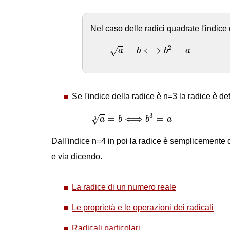
Nel caso delle radici quadrate l'indice 
a
=
b
⟺
b
2
=
a
2
=
⟺
=
√
a
b
b
a
Se l'indice della radice è n=3 la radice è de
a
3
=
b
⟺
b
3
=
a
3
=
⟺
=
√
a
b
b
a
3
Dall'indice n=4 in poi la radice è semplicemente d
e via dicendo.
La radice di un numero reale
Le proprietà e le operazioni dei radicali
Radicali particolari