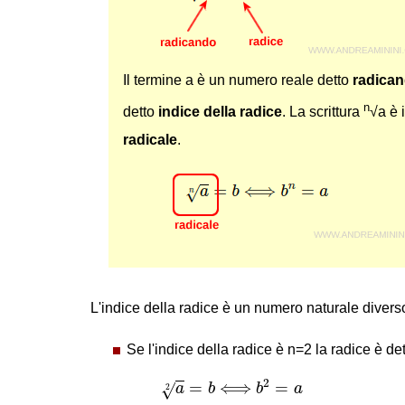
Il termine a è un numero reale detto
radica
n
detto
indice della radice
. La scrittura
√a è 
radicale
.
L'indice della radice è un numero naturale divers
Se l'indice della radice è n=2 la radice è de
a
2
=
b
⟺
b
2
=
a
2
=
⟺
=
√
a
b
b
a
2