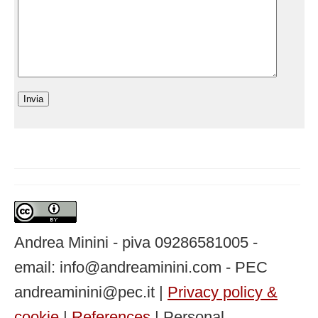
Andrea Minini - piva 09286581005 -
email: info@andreaminini.com - PEC
andreaminini@pec.it |
Privacy policy &
cookie
|
References
| Personal