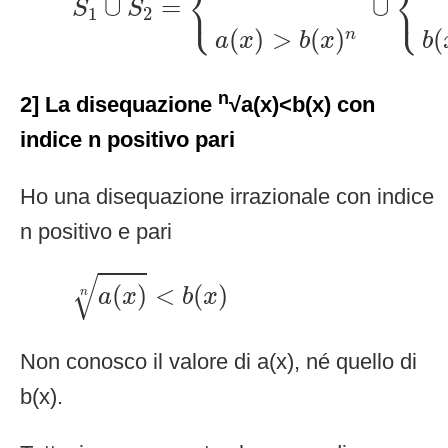
⎨
⎨
⎩
⎩
∪
=
∪
S
S
1
2
(
)
>
(
)
(
n
a
x
b
x
b
n
2] La disequazione
√a(x)<b(x) con
indice n positivo pari
Ho una disequazione irrazionale con indice
n positivo e pari
a
(
x
)
n
<
b
(
x
)
√
(
)
<
(
)
a
x
b
x
n
Non conosco il valore di a(x), né quello di
b(x).