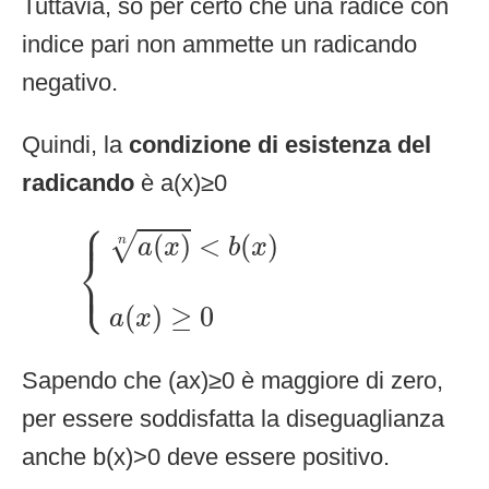
Tuttavia, so per certo che una radice con
indice pari non ammette un radicando
negativo.
Quindi, la
condizione di esistenza del
radicando
è a(x)≥0
⎧
⎪
{
a
(
x
)
n
<
b
(
x
)
a
(
x
)
≥
0
(
)
<
(
)
√
n
a
x
b
x
⎨
⎩
⎪
(
)
≥
0
a
x
Sapendo che (ax)≥0 è maggiore di zero,
per essere soddisfatta la diseguaglianza
anche b(x)>0 deve essere positivo.