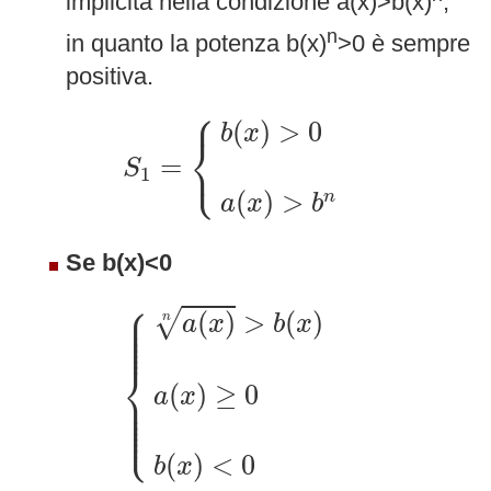
implicita nella condizione a(x)>b(x)
,
n
in quanto la potenza b(x)
>0 è sempre
positiva.
⎧
S
1
=
{
b
(
x
)
>
0
a
(
x
)
>
b
n
(
)
>
0
b
x
⎨
⎩
=
S
1
(
)
>
n
a
x
b
Se b(x)<0
{
a
(
x
)
n
>
b
(
x
)
a
(
x
)
≥
0
b
(
x
)
<
0
⎧
⎪

⎪

(
)
>
(
)
√
⎪

n
a
x
b
x
⎪

⎪

⎪
⎨
(
)
≥
0
⎪

a
x
⎪

⎪

⎪

⎪

⎩
⎪
(
)
<
0
b
x