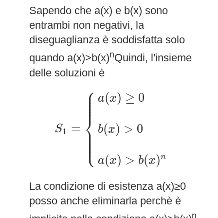
Sapendo che a(x) e b(x) sono
entrambi non negativi, la
diseguaglianza è soddisfatta solo
n
quando a(x)>b(x)
Quindi, l'insieme
delle soluzioni è
⎧
S
1
=
{
a
(
x
)
≥
0
b
(
x
)
>
0
a
(
x
)
>
b
(
x
)
n
⎪

⎪

(
)
≥
0
⎪

a
x
⎪

⎪
⎨
=
(
)
>
0
⎪

S
b
x
⎪

1
⎪

⎪

⎩
⎪
(
)
>
(
)
n
a
x
b
x
La condizione di esistenza a(x)≥0
posso anche eliminarla perchè è
n