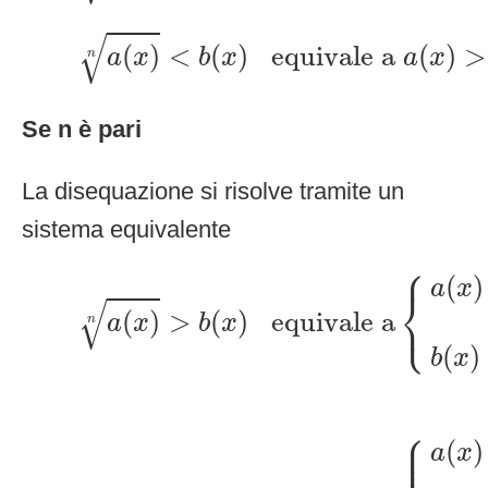
a
(
x
)
n
<
b
(
x
)
equivale a
a
(
x
)
>
b
(
√
(
)
<
(
)
equivale a
(
)
>
a
x
b
x
a
x
n
Se n è pari
La disequazione si risolve tramite un
sistema equivalente
⎧
a
(
x
)
n
>
b
(
x
)
equivale a
{
a
(
x
)
≥
0
b
(
x
(
)
a
x
⎨
√
⎩
(
)
>
(
)
equivale a
a
x
b
x
n
(
)
b
x
⎧
a
(
x
)
n
<
b
(
x
)
equivale a
{
a
(
x
)
≥
0
b
(
x
⎪

⎪

(
)
⎪

a
x
⎪
