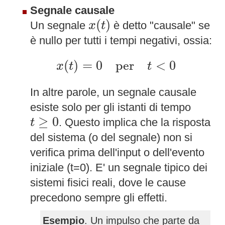
Segnale causale
x
(
t
)
(
)
Un segnale
è detto "causale" se
x
t
è nullo per tutti i tempi negativi, ossia:
x
(
t
)
=
0
per
t
<
0
(
)
=
0
per
<
0
x
t
t
In altre parole, un segnale causale
esiste solo per gli istanti di tempo
t
≥
0
≥
0
. Questo implica che la risposta
t
del sistema (o del segnale) non si
verifica prima dell'input o dell'evento
iniziale (t=0). E' un segnale tipico dei
sistemi fisici reali, dove le cause
precedono sempre gli effetti.
Esempio
. Un impulso che parte da