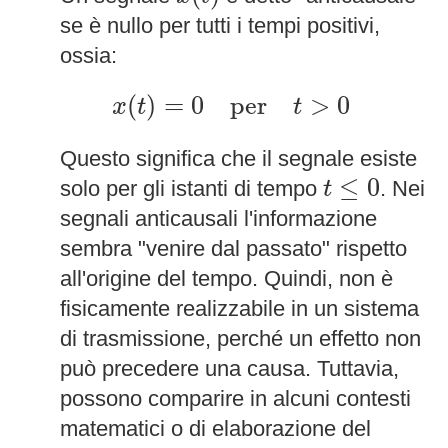
se è nullo per tutti i tempi positivi,
ossia:
x
(
t
)
=
0
per
t
>
0
(
)
=
0
per
>
0
x
t
t
Questo significa che il segnale esiste
t
≤
0
≤
0
solo per gli istanti di tempo
. Nei
t
segnali anticausali l'informazione
sembra "venire dal passato" rispetto
all'origine del tempo. Quindi, non è
fisicamente realizzabile in un sistema
di trasmissione, perché un effetto non
può precedere una causa. Tuttavia,
possono comparire in alcuni contesti
matematici o di elaborazione del