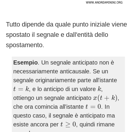
Tutto dipende da quale punto iniziale viene
spostato il segnale e dall'entità dello
spostamento.
Esempio
. Un segnale anticipato non è
necessariamente anticausale. Se un
segnale originariamente parte all'istante
t
=
k
k
=
, e lo anticipo di un valore
,
t
k
k
x
(
t
+
k
)
(
+
)
ottiengo un segnale anticipato
,
x
t
k
t
=
0
=
0
che ora comincia all'istante
. In
t
questo caso, il segnale è anticipato ma
t
≥
0
≥
0
esiste ancora per
, quindi rimane
t