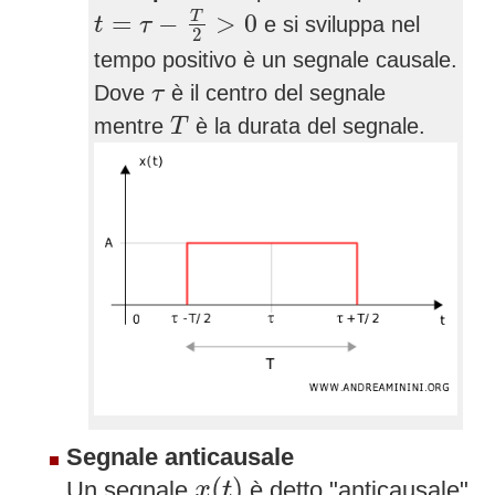
t
=
τ
−
T
2
>
0
T
=
−
>
0
e si sviluppa nel
t
τ
2
tempo positivo è un segnale causale.
τ
Dove
è il centro del segnale
τ
T
mentre
è la durata del segnale.
T
Segnale anticausale
x
(
t
)
(
)
Un segnale
è detto "anticausale"
x
t