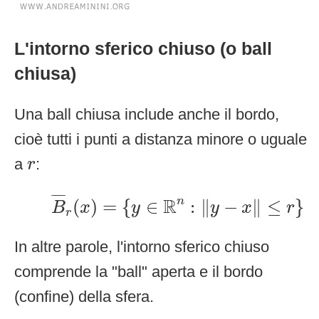
L'intorno sferico chiuso (o ball
chiusa)
Una ball chiusa include anche il bordo,
cioè tutti i punti a distanza minore o uguale
r
a
:
r
B
¯
r
(
x
)
=
{
y
∈
R
n
:
‖
y
−
x
‖
≤
r
}
¯
¯¯
¯
R
n
(
)
=
{
∈
:
∥
−
∥
≤
}
B
x
y
y
x
r
r
In altre parole, l'intorno sferico chiuso
comprende la "ball" aperta e il bordo
(confine) della sfera.