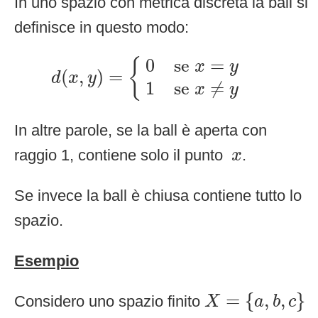
In uno spazio con metrica discreta la ball si
definisce in questo modo:
d
(
x
,
y
)
=
{
0
se
x
=
y
1
se
x
≠
y
0
se 
=
{
x
y
(
,
)
=
d
x
y
1
se 
≠
x
y
In altre parole, se la ball è aperta con
x
raggio 1, contiene solo il punto
.
x
Se invece la ball è chiusa contiene tutto lo
spazio.
Esempio
X
=
{
a
,
b
,
c
}
=
{
,
,
}
Considero uno spazio finito
X
a
b
c