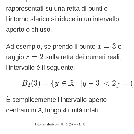
rappresentati su una retta di punti e
l'intorno sferico si riduce in un intervallo
aperto o chiuso.
x
=
3
=
3
Ad esempio, se prendo il punto
e
x
r
=
2
=
2
raggio
sulla retta dei numeri reali,
r
l'intervallo è il seguente:
B
2
(
3
)
=
{
y
∈
R
:
|
y
−
3
|
<
2
}
=
(
1
,
5
)
R
(
3
)
=
{
∈
:
|
−
3
|
<
2
}
=
(
B
y
y
2
È semplicemente l’intervallo aperto
centrato in 3, lungo 4 unità totali.