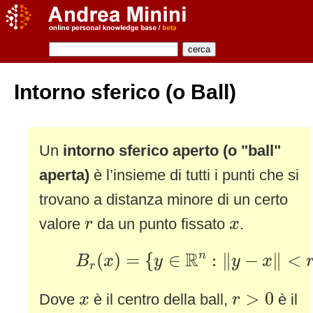
Intorno sferico (o Ball)
Un
intorno sferico aperto (o "ball"
aperta)
è l’insieme di tutti i punti che si
trovano a distanza minore di un certo
r
x
valore
da un punto fissato
.
r
x
B
r
(
x
)
=
{
y
∈
R
n
:
‖
y
−
x
‖
<
r
}
R
n
(
)
=
{
∈
:
∥
−
∥
<
B
x
y
y
x
r
r
>
0
x
>
0
Dove
è il centro della ball,
è il
x
r