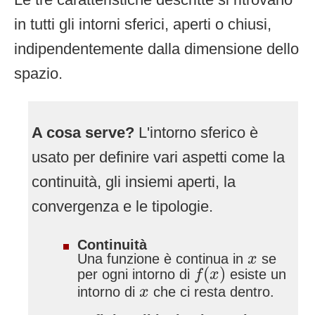
in tutti gli intorni sferici, aperti o chiusi,
indipendentemente dalla dimensione dello
spazio.
A cosa serve?
L'intorno sferico è
usato per definire vari aspetti come la
continuità, gli insiemi aperti, la
convergenza e le tipologie.
Continuità
x
Una funzione è continua in
se
x
f
(
x
)
(
)
per ogni intorno di
esiste un
f
x
x
intorno di
che ci resta dentro.
x