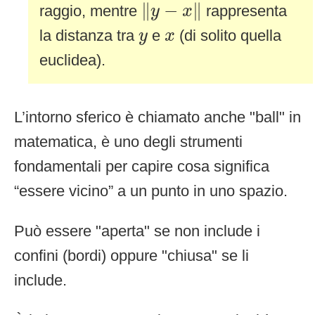
‖
y
−
x
‖
∥
−
∥
raggio, mentre
rappresenta
y
x
y
x
la distanza tra
e
(di solito quella
y
x
euclidea).
L’intorno sferico è chiamato anche "ball" in
matematica, è uno degli strumenti
fondamentali per capire cosa significa
“essere vicino” a un punto in uno spazio.
Può essere "aperta" se non include i
confini (bordi) oppure "chiusa" se li
include.