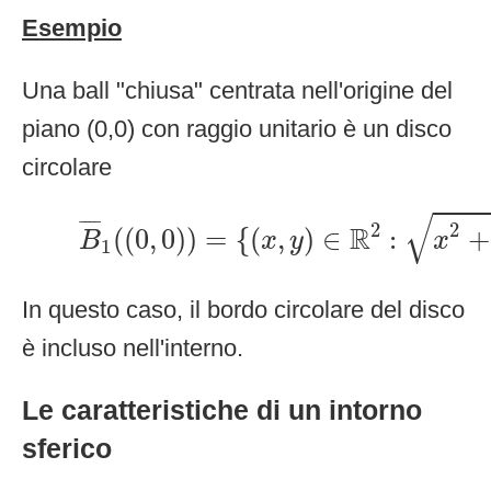
Esempio
Una ball "chiusa" centrata nell'origine del
piano (0,0) con raggio unitario è un disco
circolare
B
¯
1
(
(
0
,
0
)
)
=
{
(
x
,
y
)
∈
R
2
:
x
2
+
y
√
¯
¯¯
¯
2
2
R
(
(
0
,
0
)
)
=
{
(
,
)
∈
:
+
B
x
y
x
1
In questo caso, il bordo circolare del disco
è incluso nell'interno.
Le caratteristiche di un intorno
sferico