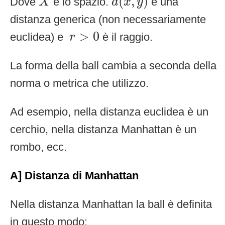
(
,
)
Dove
è lo spazio.
è una
X
d
x
y
distanza generica (non necessariamente
r
>
0
>
0
euclidea) e
è il raggio.
r
La forma della ball cambia a seconda della
norma o metrica che utilizzo.
Ad esempio, nella distanza euclidea è un
cerchio, nella distanza Manhattan è un
rombo, ecc.
A] Distanza di Manhattan
Nella distanza Manhattan la ball è definita
in questo modo: