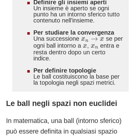
Definire gli insiemi aperti
Un insieme è aperto se ogni
punto ha un intorno sferico tutto
contenuto nell’insieme.
Per studiare la convergenza
x
n
→
x
→
Una successione
se per
x
x
n
x
x
n
ogni ball intorno a
,
entra e
x
x
n
resta dentro dopo un certo
indice.
Per definire topologie
Le ball costituiscono la base per
la topologia negli spazi metrici.
Le ball negli spazi non euclidei
In matematica, una ball (intorno sferico)
può essere definita in qualsiasi spazio