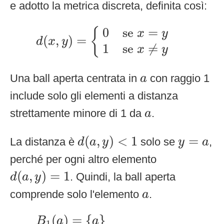
e adotto la metrica discreta, definita così:
d
(
x
,
y
)
=
{
0
se
x
=
y
1
se
x
≠
y
0
se 
=
{
x
y
(
,
)
=
d
x
y
1
se 
≠
x
y
a
Una ball aperta centrata in
con raggio 1
a
include solo gli elementi a distanza
a
strettamente minore di 1 da
.
a
d
(
a
,
y
)
<
1
y
=
a
(
,
)
<
1
=
La distanza è
solo se
,
d
a
y
y
a
perché per ogni altro elemento
d
(
a
,
y
)
=
1
(
,
)
=
1
. Quindi, la ball aperta
d
a
y
a
comprende solo l'elemento
.
a
B
1
(
a
)
=
{
a
}
(
)
=
{
}
B
a
a
1