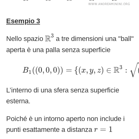
Esempio 3
R
3
3
R
Nello spazio
a tre dimensioni una "ball"
aperta è una palla senza superficie
B
1
(
(
0
,
0
,
0
)
)
=
{
(
x
,
y
,
z
)
∈
R
3
:
√
3
R
(
(
0
,
0
,
0
)
)
=
{
(
,
,
)
∈
:
B
x
y
z
1
L’interno di una sfera senza superficie
esterna.
Poiché è un intorno aperto non include i
r
=
1
=
1
punti esattamente a distanza
r