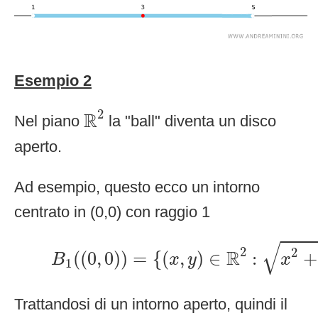
Esempio 2
R
2
2
R
Nel piano
la "ball" diventa un disco
aperto.
Ad esempio, questo ecco un intorno
centrato in (0,0) con raggio 1
B
1
(
(
0
,
0
)
)
=
{
(
x
,
y
)
∈
R
2
:
x
2
+
y
2
√
2
2
R
(
(
0
,
0
)
)
=
{
(
,
)
∈
:
+
B
x
y
x
1
Trattandosi di un intorno aperto, quindi il