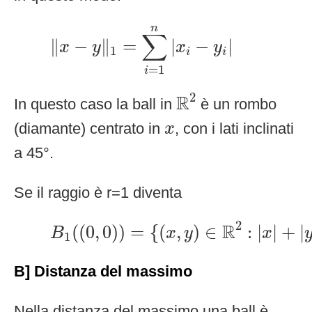
‖
x
−
y
‖
1
=
∑
i
=
1
n
|
x
i
−
y
i
|
n
∑
∥
−
∥
=
|
−
|
x
y
x
y
1
i
i
=
1
i
R
2
2
R
In questo caso la ball in
è un rombo
x
(diamante) centrato in
, con i lati inclinati
x
a 45°.
Se il raggio è r=1 diventa
B
1
(
(
0
,
0
)
)
=
{
(
x
,
y
)
∈
R
2
:
|
x
|
+
|
y
|
<
2
R
(
(
0
,
0
)
)
=
{
(
,
)
∈
:
|
|
+
|
B
x
y
x
1
B] Distanza del massimo
Nella distanza del massimo una ball è