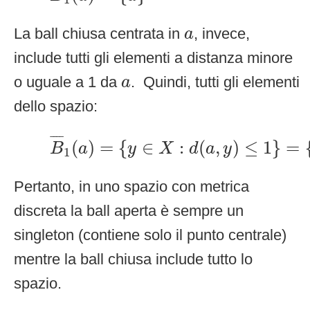
a
La ball chiusa centrata in
, invece,
a
include tutti gli elementi a distanza minore
a
o uguale a 1 da
. Quindi, tutti gli elementi
a
dello spazio:
B
¯
1
(
a
)
=
{
y
∈
X
:
d
(
a
,
y
)
≤
1
}
=
{
a
,
¯
¯¯
¯
(
)
=
{
∈
:
(
,
)
≤
1
}
=
B
a
y
X
d
a
y
1
Pertanto, in uno spazio con metrica
discreta la ball aperta è sempre un
singleton (contiene solo il punto centrale)
mentre la ball chiusa include tutto lo
spazio.