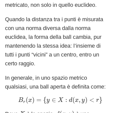
metricato, non solo in quello euclideo.
Quando la distanza tra i punti è misurata
con una norma diversa dalla norma
euclidea, la forma della ball cambia, pur
mantenendo la stessa idea: l’insieme di
tutti i punti “vicini” a un centro, entro un
certo raggio.
In generale, in uno spazio metrico
qualsiasi, una ball aperta è definita come:
B
r
(
x
)
=
{
y
∈
X
:
d
(
x
,
y
)
<
r
}
(
)
=
{
∈
:
(
,
)
<
}
B
x
y
X
d
x
y
r
r
d
(
x
,
y
)
X