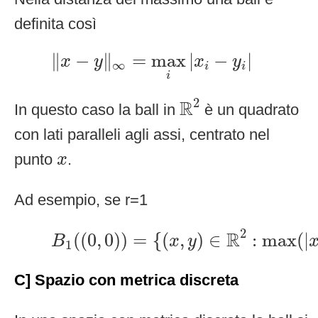
definita così
‖
x
−
y
‖
∞
=
max
i
|
x
i
−
y
i
|
∥
−
∥
=
max
|
−
|
x
y
x
y
∞
i
i
i
R
2
2
R
In questo caso la ball in
è un quadrato
con lati paralleli agli assi, centrato nel
x
punto
.
x
Ad esempio, se r=1
B
1
(
(
0
,
0
)
)
=
{
(
x
,
y
)
∈
R
2
:
max
(
|
x
|
2
R
(
(
0
,
0
)
)
=
{
(
,
)
∈
:
max
(
|
B
x
y
1
C] Spazio con metrica discreta