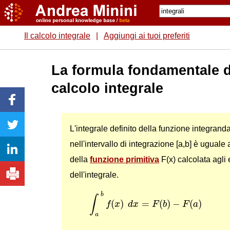
Il calcolo integrale
|
Aggiungi ai tuoi preferiti
La formula fondamentale d
calcolo integrale
L'integrale definito della funzione integranda
nell'intervallo di integrazione [a,b] è uguale 
della
funzione primitiva
F(x) calcolata agli 
dell'integrale.
∫
a
b
f
(
x
)
d
x
=
F
(
b
)
−
F
(
a
)
b
∫
(
)
=
(
)
−
(
)
f
x
d
x
F
b
F
a
a