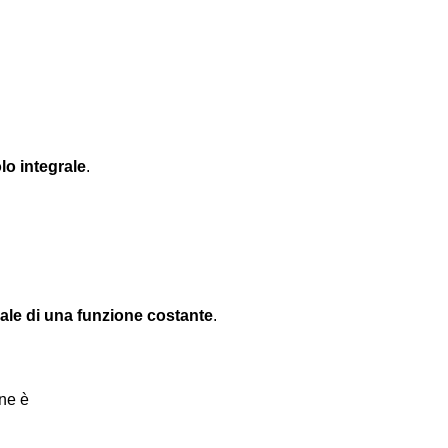
lo integrale
.
rale di una funzione costante
.
one è