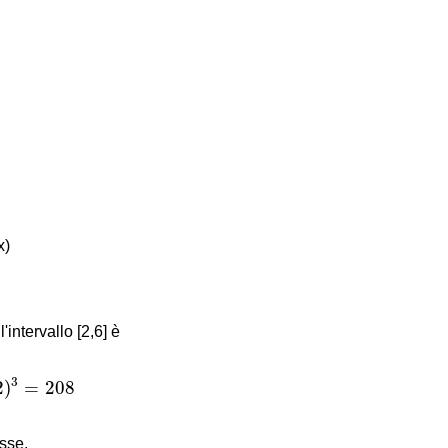
x)
'intervallo [2,6] è
=
208
3
2
)
=
208
isse.