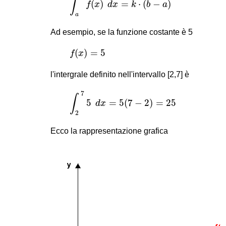
∫
(
)
=
⋅
(
−
)
f
x
d
x
k
b
a
a
Ad esempio, se la funzione costante è 5
f
(
x
)
=
5
(
)
=
5
f
x
l'intergrale definito nell'intervallo [2,7] è
∫
2
7
5
d
x
=
5
(
7
−
2
)
=
25
7
∫
5
=
5
(
7
−
2
)
=
25
d
x
2
Ecco la rappresentazione grafica