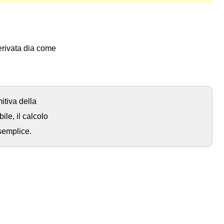
erivata dia come
itiva della
ile, il calcolo
 semplice.