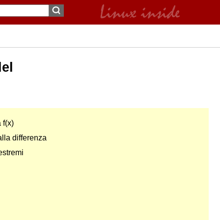
el
 f(x)
alla differenza
estremi