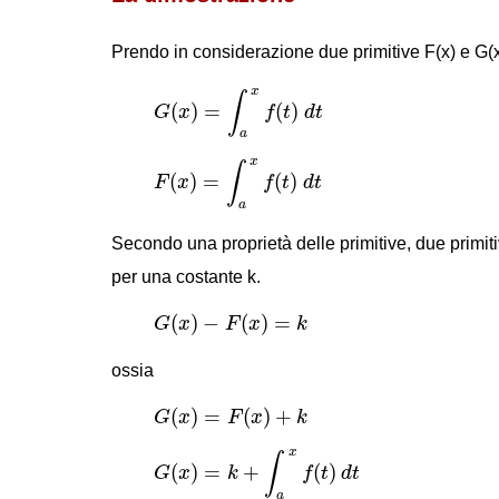
Prendo in considerazione due primitive F(x) e G(x) d
G
(
x
)
=
∫
a
x
f
(
t
)
d
t
x
∫
(
)
=
(
)
G
x
f
t
d
t
a
F
(
x
)
=
∫
a
x
f
(
t
)
d
t
x
∫
(
)
=
(
)
F
x
f
t
d
t
a
Secondo una proprietà delle primitive, due primitiv
per una costante k.
G
(
x
)
−
F
(
x
)
=
k
(
)
−
(
)
=
G
x
F
x
k
ossia
G
(
x
)
=
F
(
x
)
+
k
(
)
=
(
)
+
G
x
F
x
k
G
(
x
)
=
k
+
∫
a
x
f
(
t
)
d
t
x
∫
(
)
=
+
(
)
G
x
k
f
t
d
t
a