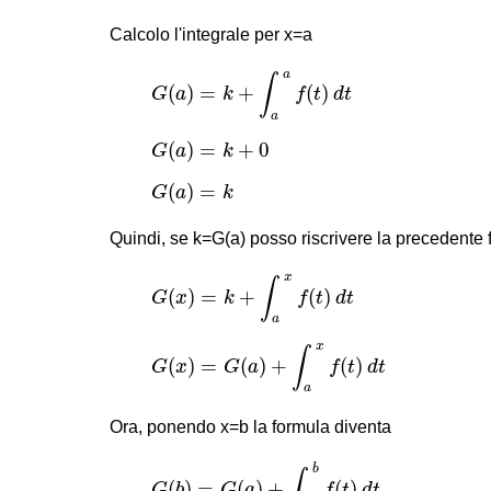
Calcolo l'integrale per x=a
G
(
a
)
=
k
+
∫
a
a
f
(
t
)
d
t
a
∫
(
)
=
+
(
)
G
a
k
f
t
d
t
a
G
(
a
)
=
k
+
0
(
)
=
+
0
G
a
k
G
(
a
)
=
k
(
)
=
G
a
k
Quindi, se k=G(a) posso riscrivere la precedente
G
(
x
)
=
k
+
∫
a
x
f
(
t
)
d
t
x
∫
(
)
=
+
(
)
G
x
k
f
t
d
t
a
G
(
x
)
=
G
(
a
)
+
∫
a
x
f
(
t
)
d
t
x
∫
(
)
=
(
)
+
(
)
G
x
G
a
f
t
d
t
a
Ora, ponendo x=b la formula diventa
G
(
b
)
=
G
(
a
)
+
∫
a
b
f
(
t
)
d
t
b
∫
(
)
=
(
)
+
(
)
G
b
G
a
f
t
d
t