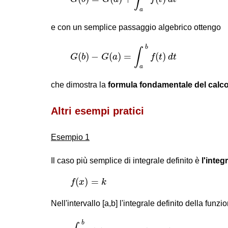
a
e con un semplice passaggio algebrico ottengo
G
(
b
)
−
G
(
a
)
=
∫
a
b
f
(
t
)
d
t
b
∫
(
)
−
(
)
=
(
)
G
b
G
a
f
t
d
t
a
che dimostra la
formula fondamentale del calco
Altri esempi pratici
Esempio 1
Il caso più semplice di integrale definito è
l'integ
f
(
x
)
=
k
(
)
=
f
x
k
Nell'intervallo [a,b] l'integrale definito della funzi
∫
a
b
f
(
x
)
d
x
=
k
⋅
(
b
−
a
)
b