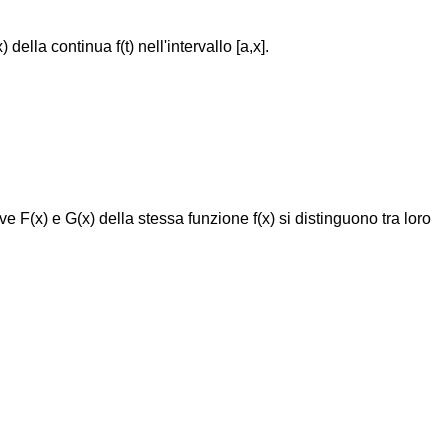
ella continua f(t) nell'intervallo [a,x].
e F(x) e G(x) della stessa funzione f(x) si distinguono tra loro