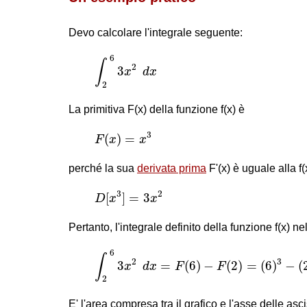
Devo calcolare l'integrale seguente:
∫
2
6
3
x
2
d
x
6
∫
2
3
x
d
x
2
La primitiva F(x) della funzione f(x) è
F
(
x
)
=
x
3
3
(
)
=
F
x
x
perché la sua
derivata prima
F'(x) è uguale alla f(
D
[
x
3
]
=
3
x
2
3
2
[
]
=
3
D
x
x
Pertanto, l'integrale definito della funzione f(x) nell
∫
2
6
3
x
2
d
x
=
F
(
6
)
−
F
(
2
)
=
(
6
)
3
−
(
2
)
3
6
∫
2
3
3
=
(
6
)
−
(
2
)
=
(
6
)
−
(
x
d
x
F
F
2
E' l'area compresa tra il grafico e l'asse delle asc