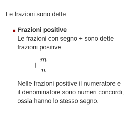
Le frazioni sono dette
Frazioni positive
Le frazioni con segno + sono dette
frazioni positive
+
m
n
m
+
n
Nelle frazioni positive il numeratore e
il denominatore sono numeri concordi,
ossia hanno lo stesso segno.
+
m
n
∼
+
m
+
n
∼
−
m
−
n