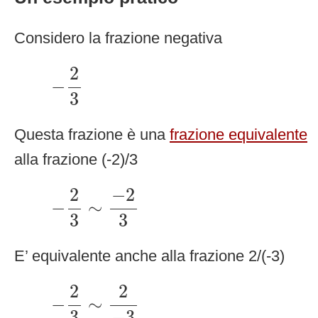
Considero la frazione negativa
−
2
3
2
−
3
Questa frazione è una
frazione equivalente
alla frazione (-2)/3
−
2
3
∼
−
2
3
2
−
2
−
∼
3
3
E’ equivalente anche alla frazione 2/(-3)
−
2
3
∼
2
−
3
2
2
−
∼
−
3
3