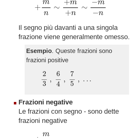
+
−
m
m
m
+
∼
∼
+
−
n
n
n
Il segno più davanti a una singola
frazione viene generalmente omesso.
Esempio
. Queste frazioni sono
frazioni positive
2
3
,
6
4
,
7
5
,
.
.
.
7
2
6
,
,
,
.
.
.
3
5
4
Frazioni negative
Le frazioni con segno - sono dette
frazioni negative
+
m
n
m