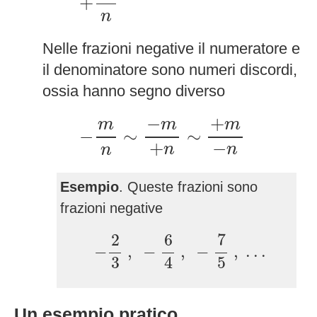
+
n
Nelle frazioni negative il numeratore e
il denominatore sono numeri discordi,
ossia hanno segno diverso
−
m
n
∼
−
m
+
n
∼
+
m
−
n
−
+
m
m
m
−
∼
∼
+
−
n
n
n
Esempio
. Queste frazioni sono
frazioni negative
−
2
3
,
−
6
4
,
−
7
5
,
.
.
.
7
2
6
−
,
−
,
−
,
.
.
.
3
5
4
Un esempio pratico