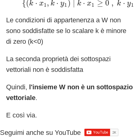
{
(
⋅
,
⋅
)
|
⋅
≥
0
,
⋅
k
x
k
y
k
x
k
y
1
1
1
1
Le condizioni di appartenenza a W non
sono soddisfatte se lo scalare k è minore
di zero (k<0)
La seconda proprietà dei sottospazi
vettoriali non è soddisfatta
Quindi,
l'insieme W non è un sottospazio
vettoriale
.
E così via.
Seguimi anche su YouTube