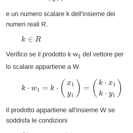
e un numero scalare k dell'insieme dei
numeri reali R.
k
∈
R
∈
k
R
Verifico se il prodotto k·w
del vettore per
1
lo scalare appartiene a W.
k
⋅
w
1
=
k
⋅
(
x
1
y
1
)
=
(
k
⋅
x
1
k
⋅
y
1
)
⋅
(
)
(
)
x
k
x
1
1
⋅
=
⋅
=
k
w
k
1
⋅
y
k
y
1
1
Il prodotto appartiene all'insieme W se
soddisfa le condizioni
{
(
k
⋅
x
1
,
k
⋅
y
1
)
|
k
⋅
x
1
≥
0
,
k
⋅
y
1
≥
0