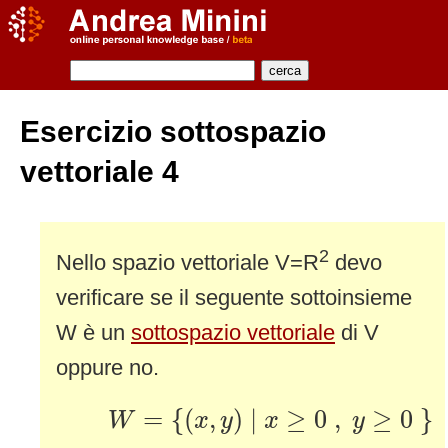
Esercizio sottospazio
vettoriale 4
2
Nello spazio vettoriale V=R
devo
verificare se il seguente sottoinsieme
W è un
sottospazio vettoriale
di V
oppure no.
W
=
{
(
x
,
y
)
|
x
≥
0
,
y
≥
0
}
=
{
(
,
)
|
≥
0
,
≥
0
}
W
x
y
x
y