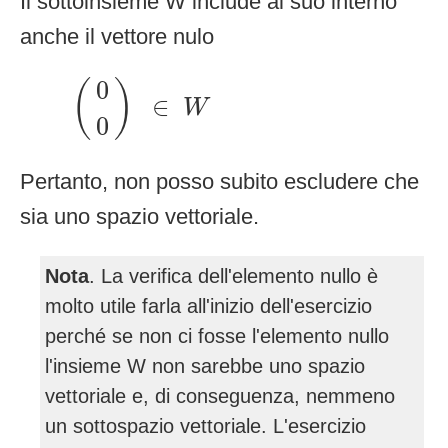
Il sottoinsieme W include al suo interno
anche il vettore nulo
(
0
0
)
∈
W
0
(
)
∈
W
0
Pertanto, non posso subito escludere che
sia uno spazio vettoriale.
Nota
. La verifica dell'elemento nullo è
molto utile farla all'inizio dell'esercizio
perché se non ci fosse l'elemento nullo
l'insieme W non sarebbe uno spazio
vettoriale e, di conseguenza, nemmeno
un sottospazio vettoriale. L'esercizio