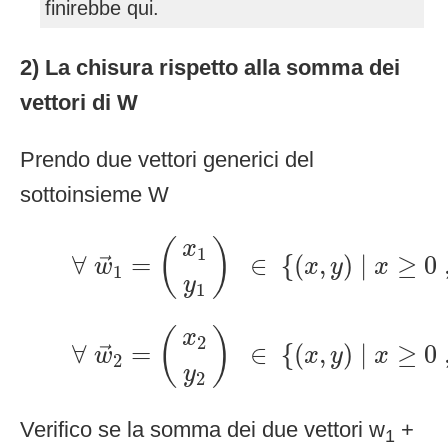
finirebbe qui.
2) La chisura rispetto alla somma dei
vettori di W
Prendo due vettori generici del
sottoinsieme W
∀
w
→
1
=
(
x
1
y
1
)
∈
{
(
x
,
y
)
|
x
≥
0
,
(
)
x
1
∀
=
∈
{
(
,
)
|
≥
0
→
w
x
y
x
1
y
1
∀
w
→
2
=
(
x
2
y
2
)
∈
{
(
x
,
y
)
|
x
≥
0
,
(
)
x
2
∀
=
∈
{
(
,
)
|
≥
0
→
w
x
y
x
2
y
2
Verifico se la somma dei due vettori w
+
1