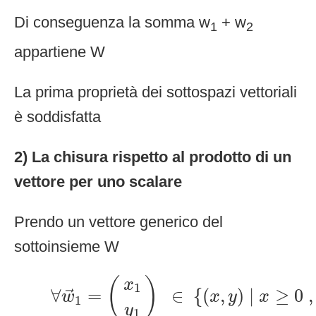
Di conseguenza la somma w
+ w
1
2
appartiene W
La prima proprietà dei sottospazi vettoriali
è soddisfatta
2) La chisura rispetto al prodotto di un
vettore per uno scalare
Prendo un vettore generico del
sottoinsieme W
∀
w
→
1
=
(
x
1
y
1
)
∈
{
(
x
,
y
)
|
x
≥
0
,
(
)
x
1
∀
=
∈
{
(
,
)
|
≥
0
,
→
w
x
y
x
1
y
1