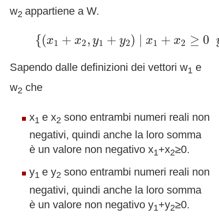
w
appartiene a W.
2
{
(
x
1
+
x
2
,
y
1
+
y
2
)
|
x
1
+
x
2
≥
0
y
{
(
+
,
+
)
|
+
≥
0
x
x
y
y
x
x
1
2
1
2
1
2
Sapendo dalle definizioni dei vettori w
e
1
w
che
2
x
e x
sono entrambi numeri reali non
1
2
negativi, quindi anche la loro somma
è un valore non negativo x
+x
≥0.
1
2
y
e y
sono entrambi numeri reali non
1
2
negativi, quindi anche la loro somma
è un valore non negativo y
+y
≥0.
1
2