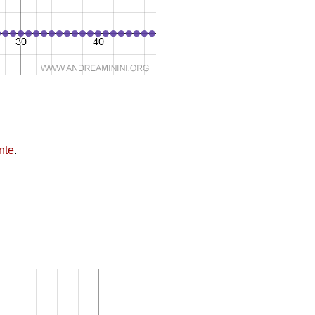
nte
.