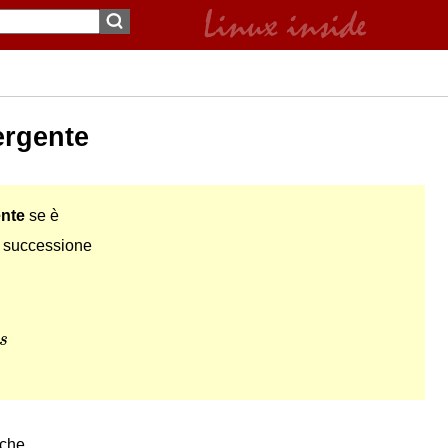
ergente
nte
se è
la successione
s
s
nche