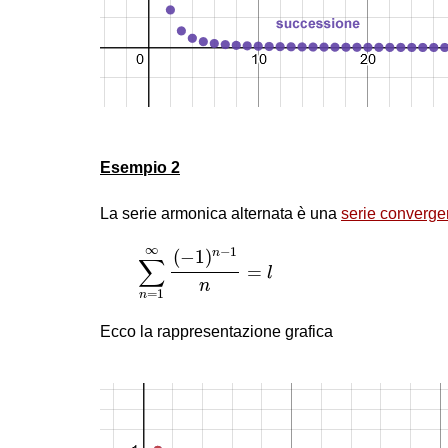
Esempio 2
La serie armonica alternata è una
serie converge
∑
n
=
1
∞
(
−
1
)
n
−
1
n
=
l
∞
−
1
(
−
1
)
n
∑
=
l
n
=
1
n
Ecco la rappresentazione grafica