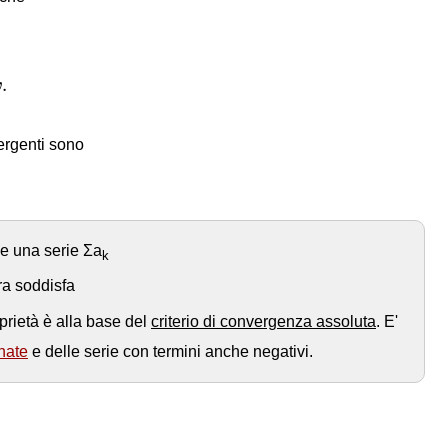
c
o
n
v
.
.
v
vergenti sono
e una serie Σa
k
ora soddisfa
rietà è alla base del
criterio di convergenza assoluta
. E'
rnate
e delle serie con termini anche negativi.