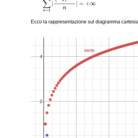
∑
|
|
=
+
∞
n
=
1
n
Ecco la rappresentazione sul diagramma cartesi