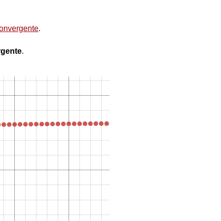
convergente
.
rgente
.