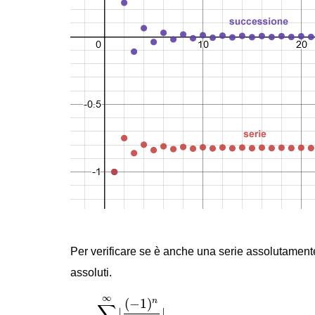
Per verificare se è anche una serie assolutamente 
assoluti.
∑
n
=
1
∞
|
(
−
1
)
n
n
2
|
∞
(
−
1
)
n
∑
|
|