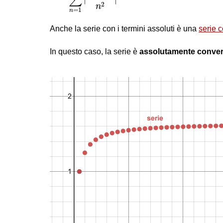
2
n
=
1
n
Anche la serie con i termini assoluti è una
serie 
In questo caso, la serie è
assolutamente conve