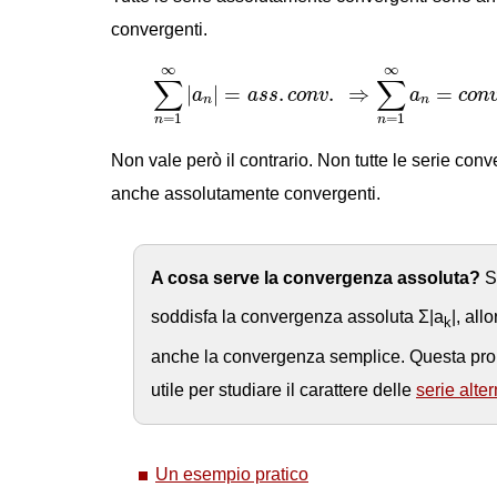
convergenti.
∑
n
=
1
∞
|
a
n
|
=
a
s
s
.
c
o
n
v
.
⇒
∑
n
=
1
∞
a
n
=
∞
∞
∑
∑
|
|
=
.
.
⇒
=
a
a
s
s
c
o
n
v
a
c
o
n
n
n
=
1
=
1
n
n
Non vale però il contrario. Non tutte le serie con
anche assolutamente convergenti.
A cosa serve la convergenza assoluta?
S
soddisfa la convergenza assoluta Σ|a
|, all
k
anche la convergenza semplice. Questa prop
utile per studiare il carattere delle
serie alte
Un esempio pratico