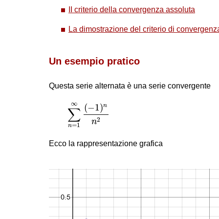
II criterio della convergenza assoluta
La dimostrazione del criterio di convergenz
Un esempio pratico
Questa serie alternata è una serie convergente
∑
n
=
1
∞
(
−
1
)
n
n
2
∞
(
−
1
)
n
∑
2
n
=
1
n
Ecco la rappresentazione grafica