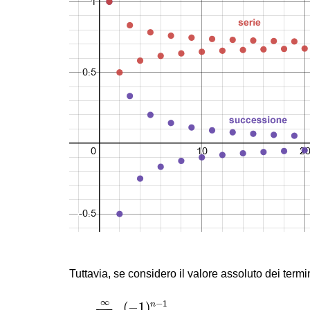
Tuttavia, se considero il valore assoluto dei term
∑
n
=
1
∞
|
(
−
1
)
n
−
1
n
|
=
+
∞
∞
−
1
(
−
1
)
n