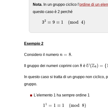
Nota
. In un gruppo ciclico l'
ordine di un ele
questo caso è 2 perché
3
2
≡
9
≡
1
(
mod
4
)
2
3
≡
9
≡
1
(
mod
4
)
Esempio 2
n
=
8
=
8
Considero il numero
n
.
U
(
Z
8
)
=
{
1
,
8
Z
8
(
)
=
{
Il gruppo dei numeri coprimi con
è
U
8
In questo caso si tratta di un gruppo non ciclico,
gruppo.
L'elemento 1 ha sempre ordine 1
1
1
=
1
≡
1
(
mod
8
)
1
1
=
1
≡
1
(
mod
8
)