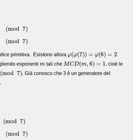
mod
7
)
(
mod
7
)
mod
7
)
(
mod
7
)
φ
(
φ
(
7
)
)
=
φ
(
6
)
=
2
(
(
7
)
)
=
(
6
)
=
2
adice primitiva. Esistono allora
φ
φ
φ
M
C
D
(
m
,
6
)
=
1
m
(
,
6
)
=
1
egliendo esponenti
m
tali che
M
C
D
m
, cioè le
mod
7
)
(
mod
7
)
. Già conosco che 3 è un generatore del
.
od
7
)
(
mod
7
)
mod
7
)
(
mod
7
)