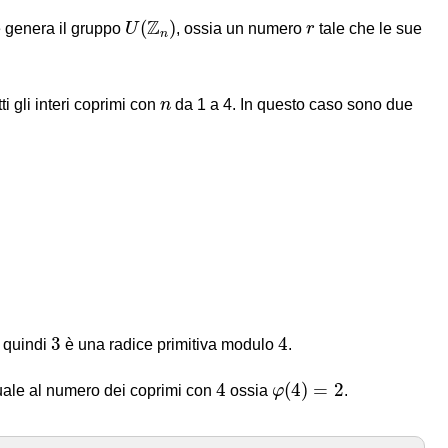
U
(
Z
n
)
r
Z
(
)
 genera il gruppo
U
, ossia un numero
r
tale che le sue
n
n
ti gli interi coprimi con
n
da 1 a 4. In questo caso sono due
3
4
3
4
, quindi
è una radice primitiva modulo
.
φ
(
4
)
=
2
4
4
(
4
)
=
2
uale al numero dei coprimi con
ossia
φ
.