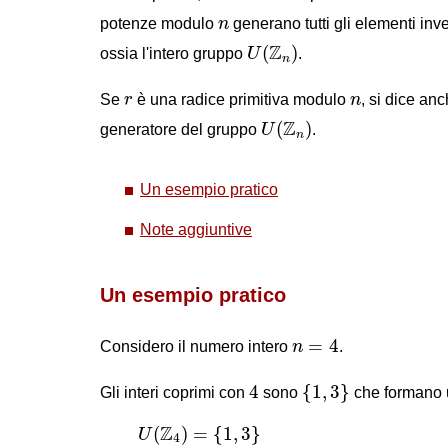
n
potenze modulo
n
generano tutti gli elementi inver
U
(
Z
n
)
Z
(
)
ossia l'intero gruppo
U
.
n
r
n
Se
r
è una radice primitiva modulo
n
, si dice an
U
(
Z
n
)
Z
(
)
generatore del gruppo
U
.
n
Un esempio pratico
Note aggiuntive
Un esempio pratico
n
=
4
=
4
Considero il numero intero
n
.
{
1
,
3
}
4
4
{
1
,
3
}
Gli interi coprimi con
sono
che formano u
U
(
Z
4
)
=
{
1
,
3
}
Z
(
)
=
{
1
,
3
}
U
4