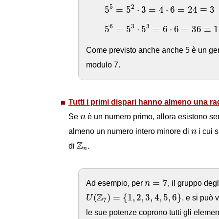
5
5
=
5
2
⋅
3
=
4
⋅
6
=
24
≡
3
(
m
5
2
5
=
5
⋅
3
=
4
⋅
6
=
24
≡
3
5
6
=
5
3
⋅
5
3
=
6
⋅
6
=
36
≡
1
(
6
3
3
5
=
5
⋅
5
=
6
⋅
6
=
36
≡
1
Come previsto anche anche 5 è un gene
modulo 7.
Tutti i primi dispari hanno almeno una ra
n
Se
n
è un numero primo, allora esistono se
n
almeno un numero intero minore di
n
i cui 
Z
n
Z
di
.
n
n
=
7
=
7
Ad esempio, per
n
, il gruppo deg
U
(
Z
7
)
=
{
1
,
2
,
3
,
4
,
5
,
6
}
Z
(
)
=
{
1
,
2
,
3
,
4
,
5
,
6
}
U
, e si può 
7
le sue potenze coprono tutti gli elemen