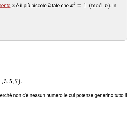
x
k
≡
1
(
mod
n
)
k
x
≡
1
(
mod
)
k
mento
x
è il più piccolo
k
tale che
x
n
. In
3
,
5
,
7
}
1
,
3
,
5
,
7
}
.
 perché non c'è nessun numero le cui potenze generino tutto il