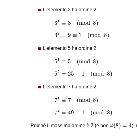
L'elemento 3 ha ordine 2
3
1
≡
3
(
mod
8
)
1
3
≡
3
(
mod
8
)
3
2
=
9
≡
1
(
mod
8
)
2
3
=
9
≡
1
(
mod
8
)
L'elemento 5 ha ordine 2
5
1
≡
5
(
mod
8
)
1
5
≡
5
(
mod
8
)
5
2
=
25
≡
1
(
mod
8
)
2
5
=
25
≡
1
(
mod
8
)
L'elemento 7 ha ordine 2
7
1
≡
7
(
mod
8
)
1
7
≡
7
(
mod
8
)
7
2
=
49
≡
1
(
mod
8
)
2
7
=
49
≡
1
(
mod
8
)
φ
(
8
)
=
4
2
2
(
8
)
=
4
Poiché il massimo ordine è
(e non
φ
),