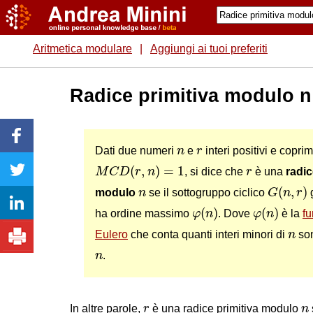
Aritmetica modulare
|
Aggiungi ai tuoi preferiti
Radice primitiva modulo n
n
r
Dati due numeri
n
e
r
interi positivi e coprim
M
C
D
(
r
,
n
)
=
1
r
(
,
)
=
1
M
C
D
r
n
, si dice che
r
è una
radic
G
(
n
,
r
)
n
(
,
)
modulo
n
se il sottogruppo ciclico
G
n
r
φ
(
n
)
φ
(
n
)
(
)
(
)
ha ordine massimo
φ
n
. Dove
φ
n
è la
fu
n
Eulero
che conta quanti interi minori di
n
son
n
n
.
r
n
In altre parole,
r
è una radice primitiva modulo
n