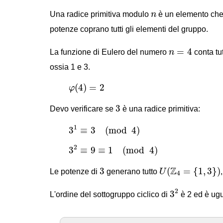
n
Una radice primitiva modulo
n
è un elemento che
potenze coprano tutti gli elementi del gruppo.
n
=
4
=
4
La funzione di Eulero del numero
n
conta tut
ossia 1 e 3.
φ
(
4
)
=
2
(
4
)
=
2
φ
3
3
Devo verificare se
è una radice primitiva:
3
1
≡
3
(
mod
4
)
1
3
≡
3
(
mod
4
)
3
2
≡
9
≡
1
(
mod
4
)
2
3
≡
9
≡
1
(
mod
4
)
U
(
Z
4
=
{
1
,
3
}
)
3
Z
3
(
=
{
1
,
3
}
)
Le potenze di
generano tutto
U
4
3
2
2
3
L'ordine del sottogruppo ciclico di
è 2 ed è ug