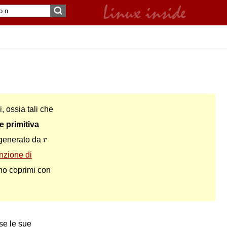
i, ossia tali che
e primitiva
r
generato da
r
nzione di
o coprimi con
se le sue