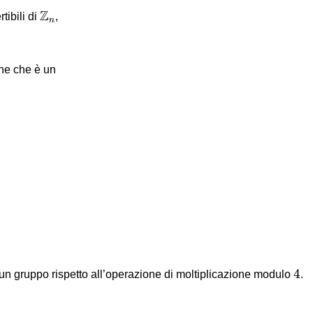
Z
n
Z
tibili di
,
n
che che è un
4
4
n gruppo rispetto all’operazione di moltiplicazione modulo
.