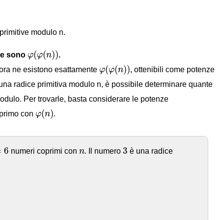
 primitive modulo n.
φ
(
φ
(
n
)
)
(
(
)
)
 ne sono
φ
φ
n
.
φ
(
φ
(
n
)
)
(
(
)
)
llora ne esistono esattamente
φ
φ
n
, ottenibili come potenze
a una radice primitiva modulo n, è possibile determinare quante
 modulo. Per trovarle, basta considerare le potenze
φ
(
n
)
(
)
primo con
φ
n
.
6
3
n
=
6
3
numeri coprimi con
n
. Il numero
è una radice