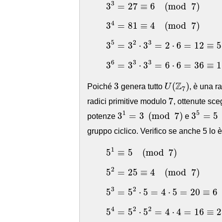
3
3
=
27
≡
6
(
mod
7
)
3
3
=
27
≡
6
(
mod
7
)
3
4
=
81
≡
4
(
mod
7
)
4
3
=
81
≡
4
(
mod
7
)
3
5
=
3
2
⋅
3
3
=
2
⋅
6
=
12
≡
5
(
5
2
3
3
=
3
⋅
3
=
2
⋅
6
=
12
≡
5
3
6
=
3
3
⋅
3
3
=
6
⋅
6
=
36
≡
1
(
6
3
3
3
=
3
⋅
3
=
6
⋅
6
=
36
≡
1
U
(
Z
7
)
3
Z
3
(
)
Poiché
genera tutto
U
, è una r
7
7
7
radici primitive modulo
, ottenute sc
3
1
=
3
(
mod
7
)
3
5
=
5
(
1
5
3
=
3
(
mod
7
)
3
=
5
potenze
e
gruppo ciclico. Verifico se anche 5 lo è
5
1
≡
5
(
mod
7
)
1
5
≡
5
(
mod
7
)
5
2
=
25
≡
4
(
mod
7
)
2
5
=
25
≡
4
(
mod
7
)
5
3
=
5
2
⋅
5
=
4
⋅
5
=
20
≡
6
(
m
3
2
5
=
5
⋅
5
=
4
⋅
5
=
20
≡
6
5
4
=
5
2
⋅
5
2
=
4
⋅
4
=
16
≡
2
(
4
2
2
5
=
5
⋅
5
=
4
⋅
4
=
16
≡
2