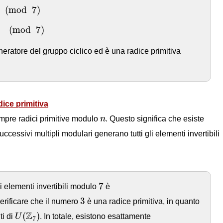
od
7
)
(
mod
7
)
mod
7
)
(
mod
7
)
ratore del gruppo ciclico ed è una radice primitiva
dice primitiva
n
mpre radici primitive modulo
n
. Questo significa che esiste
successivi multipli modulari generano tutti gli elementi invertibili
7
7
li elementi invertibili modulo
è
3
3
verificare che il numero
è una radice primitiva, in quanto
U
(
Z
7
)
Z
(
)
ti di
U
. In totale, esistono esattamente
7