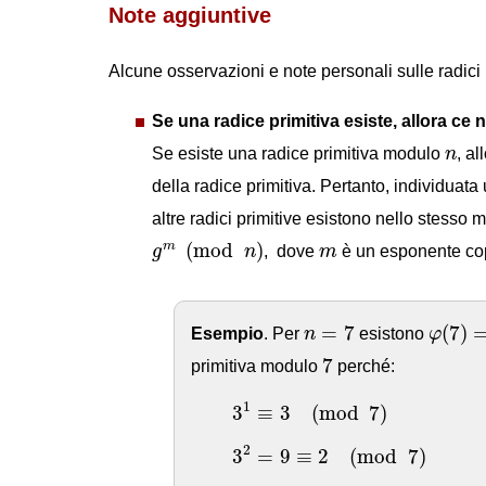
Note aggiuntive
Alcune osservazioni e note personali sulle radici
Se una radice primitiva esiste, allora ce
n
Se esiste una radice primitiva modulo
n
, a
della radice primitiva. Pertanto, individuat
altre radici primitive esistono nello stesso
g
m
(
mod
n
)
m
(
mod
)
m
g
n
, dove
m
è un esponente co
φ
(
7
)
=
n
=
7
=
7
(
7
)
Esempio
. Per
n
esistono
φ
7
7
primitiva modulo
perché:
3
1
≡
3
(
mod
7
)
1
3
≡
3
(
mod
7
)
3
2
=
9
≡
2
(
mod
7
)
2
3
=
9
≡
2
(
mod
7
)