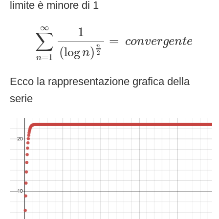
limite è minore di 1
∑
n
=
1
∞
1
(
log
n
)
n
2
=
c
o
n
v
e
r
g
e
n
t
e
∞
1
∑
=
c
o
n
v
e
r
g
e
n
t
e
n
(
log
)
n
2
=
1
n
Ecco la rappresentazione grafica della
serie