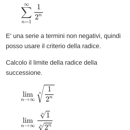
∑
n
=
1
∞
1
2
n
∞
1
∑
2
n
=
1
n
E' una serie a termini non negativi, quindi
posso usare il criterio della radice.
Calcolo il limite della radice della
successione.
lim
n
→
∞
1
2
n
n
1
√
lim
n
2
n
→
∞
n
lim
n
→
∞
1
n
2
n
n
√
1
n
lim
√
→
∞
2
n
n
n