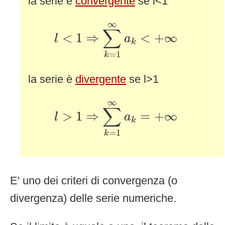
la serie è
convergente
se l<1
l
<
1
⇒
∑
k
=
1
∞
a
k
<
+
∞
∞
∑
<
1
⇒
<
+
∞
l
a
k
=
1
k
la serie è
divergente
se l>1
l
>
1
⇒
∑
k
=
1
∞
a
k
=
+
∞
∞
∑
>
1
⇒
=
+
∞
l
a
k
=
1
k
E' uno dei criteri di convergenza (o
divergenza) delle serie numeriche.