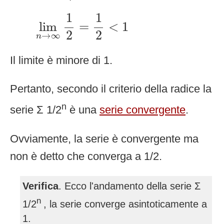
lim
n
→
∞
1
2
=
1
2
<
1
1
1
lim
=
<
1
2
2
→
∞
n
Il limite è minore di 1.
Pertanto, secondo il criterio della radice la
n
serie Σ 1/2
è una
serie convergente
.
Ovviamente, la serie è convergente ma
non è detto che converga a 1/2.
Verifica
. Ecco l'andamento della serie Σ
n
1/2
, la serie converge asintoticamente a
1.