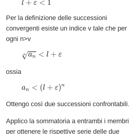
+
<
1
l
ε
Per la definizione delle successioni
convergenti esiste un indice v tale che per
ogni n>v
a
n
n
<
l
+
ε
<
+
√
a
l
ε
n
n
ossia
a
n
<
(
l
+
ε
)
n
<
(
+
)
n
a
l
ε
n
Ottengo così due successioni confrontabili.
Applico la sommatoria a entrambi i membri
per ottenere le rispettive serie delle due