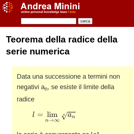
Teorema della radice della
serie numerica
Data una successione a termini non
negativi a
, se esiste il limite della
n
radice
l
=
lim
n
→
∞
a
n
n
=
lim
√
l
a
n
n
→
∞
n