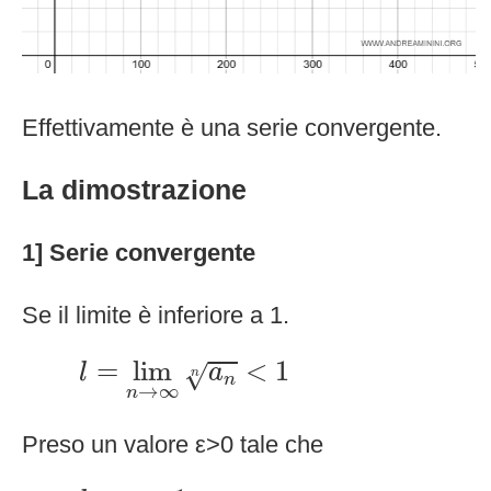
Effettivamente è una serie convergente.
La dimostrazione
1] Serie convergente
Se il limite è inferiore a 1.
l
=
lim
n
→
∞
a
n
n
<
1
=
lim
<
1
√
l
a
n
n
→
∞
n
Preso un valore ε>0 tale che
l
+
ε
<
1