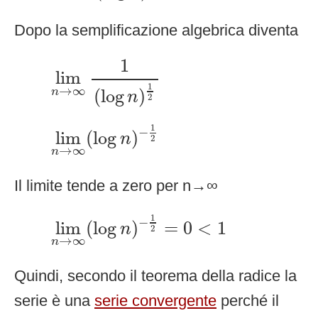
Dopo la semplificazione algebrica diventa
lim
n
→
∞
1
(
log
n
)
1
2
1
lim
1
→
∞
(
log
)
n
n
2
lim
n
→
∞
(
log
n
)
−
1
2
1
−
lim
(
log
)
n
2
→
∞
n
Il limite tende a zero per n→∞
lim
n
→
∞
(
log
n
)
−
1
2
=
0
<
1
1
−
lim
(
log
)
=
0
<
1
n
2
→
∞
n
Quindi, secondo il teorema della radice la
serie è una
serie convergente
perché il