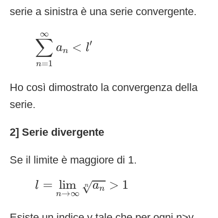
serie a sinistra è una serie convergente.
∑
n
=
1
∞
a
n
<
l
′
∞
∑
′
<
a
l
n
=
1
n
Ho così dimostrato la convergenza della
serie.
2] Serie divergente
Se il limite è maggiore di 1.
l
=
lim
n
→
∞
a
n
n
>
1
=
lim
>
1
√
l
a
n
n
→
∞
n
Esiste un indice v tale che per ogni n>v