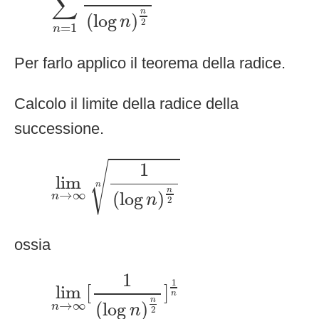
∑
n
(
log
)
n
2
=
1
n
Per farlo applico il teorema della radice.
Calcolo il limite della radice della
successione.
lim
n
→
∞
1
(
log
n
)
n
2
n
√
1
lim
n
n
→
∞
(
log
)
n
n
2
ossia
lim
n
→
∞
[
1
(
log
n
)
n
2
]
1
n
1
1
lim
[
]
n
n
→
∞
(
log
)
n
n
2