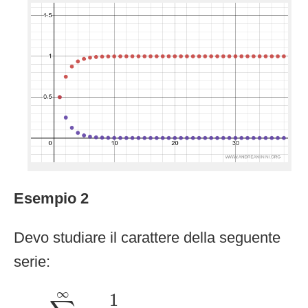
Esempio 2
Devo studiare il carattere della seguente
serie:
∑
n
=
1
∞
1
(
log
n
)
n
2
∞
1