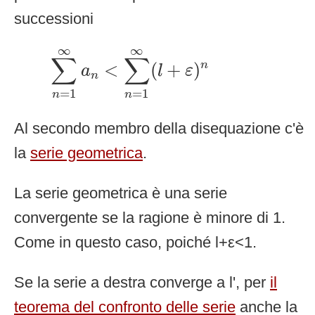
successioni
∑
n
=
1
∞
a
n
<
∑
n
=
1
∞
(
l
+
ε
)
n
∞
∞
∑
∑
<
(
+
)
n
a
l
ε
n
=
1
=
1
n
n
Al secondo membro della disequazione c'è
la
serie geometrica
.
La serie geometrica è una serie
convergente se la ragione è minore di 1.
Come in questo caso, poiché l+ε<1.
Se la serie a destra converge a l', per
il
teorema del confronto delle serie
anche la