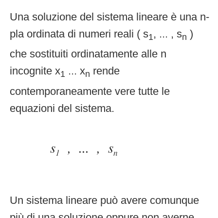
Una soluzione del sistema lineare è una n-
pla ordinata di numeri reali ( s
, ... , s
)
1
n
che sostituiti ordinatamente alle n
incognite x
... x
rende
1
n
contemporaneamente vere tutte le
equazioni del sistema.
Un sistema lineare può avere comunque
più di una soluzione oppure non averne.