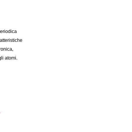
periodica
atteristiche
ronica,
li atomi.
i