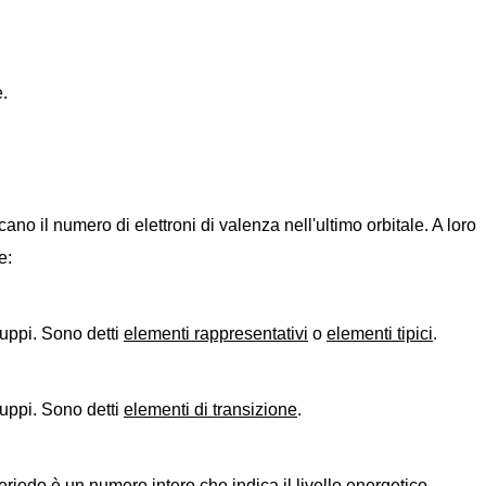
e.
ano il numero di elettroni di valenza nell'ultimo orbitale. A loro
e:
uppi. Sono detti
elementi rappresentativi
o
elementi tipici
.
uppi. Sono detti
elementi di transizione
.
eriodo è un numero intero che indica il livello energetico