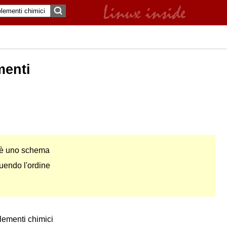
menti
è uno schema
guendo l'ordine
elementi chimici