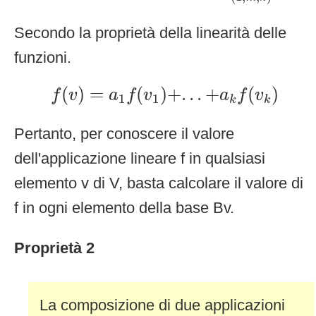
Secondo la proprietà della linearità delle
funzioni.
f
(
v
)
=
a
1
f
(
v
1
)
+
.
.
.
+
a
k
f
(
v
k
)
(
)
=
(
)
+
.
.
.
+
(
)
f
v
a
f
v
a
f
v
1
1
k
k
Pertanto, per conoscere il valore
dell'applicazione lineare f in qualsiasi
elemento v di V, basta calcolare il valore di
f in ogni elemento della base Bv.
Proprietà 2
La composizione di due applicazioni