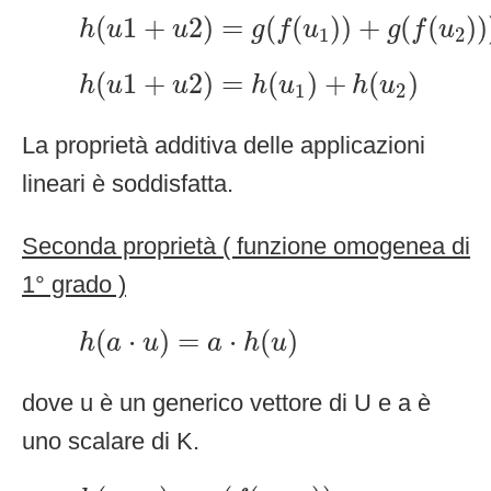
h
(
u
1
+
u
2
)
=
g
(
f
(
u
1
)
)
+
g
(
f
(
u
2
)
)
)
(
1
+
2
)
=
(
(
)
)
+
(
(
)
)
h
u
u
g
f
u
g
f
u
1
2
h
(
u
1
+
u
2
)
=
h
(
u
1
)
+
h
(
u
2
)
(
1
+
2
)
=
(
)
+
(
)
h
u
u
h
u
h
u
1
2
La proprietà additiva delle applicazioni
lineari è soddisfatta.
Seconda proprietà ( funzione omogenea di
1° grado )
h
(
a
·
u
)
=
a
·
h
(
u
)
(
⋅
)
=
⋅
(
)
h
a
u
a
h
u
dove u è un generico vettore di U e a è
uno scalare di K.
h
(
a
·
u
)
=
g
(
f
(
a
·
u
)
)