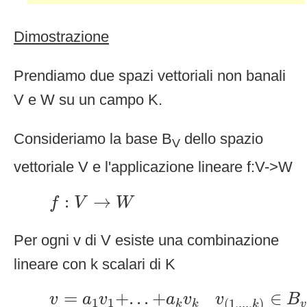
Dimostrazione
Prendiamo due spazi vettoriali non banali
V e W su un campo K.
Consideriamo la base B
dello spazio
V
vettoriale V e l'applicazione lineare f:V->W
f
:
V
→
W
:
→
f
V
W
Per ogni v di V esiste una combinazione
lineare con k scalari di K
v
=
a
1
v
1
+
.
.
.
+
a
k
v
k
v
(
1
,
.
.
.
,
k
)
∈
B
v
,
=
+
.
.
.
+
∈
v
a
v
a
v
v
B
1
1
(
1
,
.
.
.
,
)
v
k
k
k