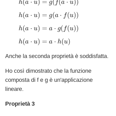
(
⋅
)
=
(
(
⋅
)
)
h
a
u
g
f
a
u
h
(
a
·
u
)
=
g
(
a
·
f
(
u
)
)
(
⋅
)
=
(
⋅
(
)
)
h
a
u
g
a
f
u
h
(
a
·
u
)
=
a
·
g
(
f
(
u
)
)
(
⋅
)
=
⋅
(
(
)
)
h
a
u
a
g
f
u
h
(
a
·
u
)
=
a
·
h
(
u
)
(
⋅
)
=
⋅
(
)
h
a
u
a
h
u
Anche la seconda proprietà è soddisfatta.
Ho così dimostrato che la funzione
composta di f e g è un'applicazione
lineare.
Proprietà 3