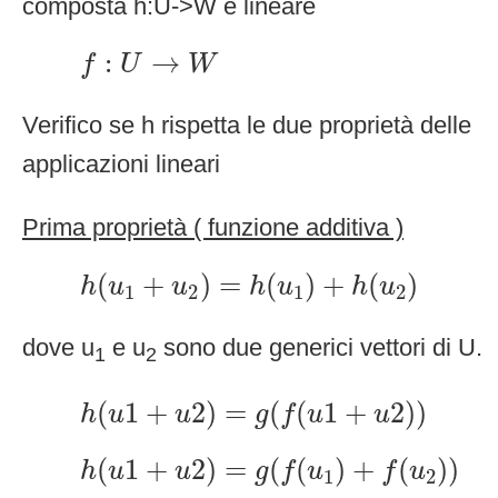
composta h:U->W è lineare
f
:
U
→
W
:
→
f
U
W
Verifico se h rispetta le due proprietà delle
applicazioni lineari
Prima proprietà ( funzione additiva )
h
(
u
1
+
u
2
)
=
h
(
u
1
)
+
h
(
u
2
)
(
+
)
=
(
)
+
(
)
h
u
u
h
u
h
u
1
2
1
2
dove u
e u
sono due generici vettori di U.
1
2
h
(
u
1
+
u
2
)
=
g
(
f
(
u
1
+
u
2
)
)
(
1
+
2
)
=
(
(
1
+
2
)
)
h
u
u
g
f
u
u
h
(
u
1
+
u
2
)
=
g
(
f
(
u
1
)
+
f
(
u
2
)
)
(
1
+
2
)
=
(
(
)
+
(
)
)
h
u
u
g
f
u
f
u
1
2