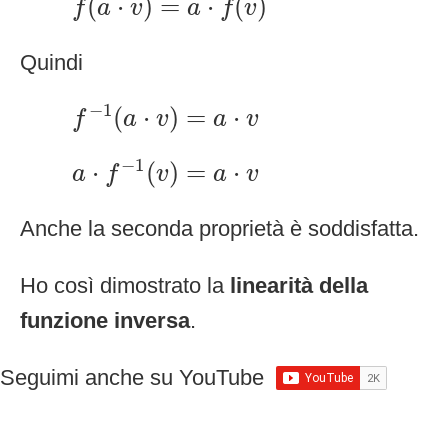
(
⋅
)
=
⋅
(
)
f
a
v
a
f
v
Quindi
f
−
1
(
a
·
v
)
=
a
·
v
−
1
(
⋅
)
=
⋅
f
a
v
a
v
a
·
f
−
1
(
v
)
=
a
·
v
−
1
⋅
(
)
=
⋅
a
f
v
a
v
Anche la seconda proprietà è soddisfatta.
Ho così dimostrato la
linearità della
funzione inversa
.
Seguimi anche su YouTube