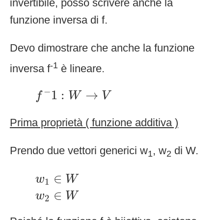
invertibile, posso scrivere anche la
funzione inversa di f.
Devo dimostrare che anche la funzione
-1
inversa f
è lineare.
f
−
1
:
W
→
V
−
1
:
→
f
W
V
Prima proprietà ( funzione additiva )
Prendo due vettori generici w
, w
di W.
1
2
w
1
∈
W
w
2
∈
W
∈
w
W
1
∈
w
W
2