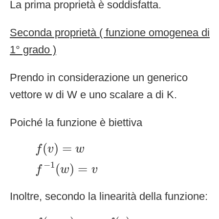
La prima proprietà è soddisfatta.
Seconda proprietà ( funzione omogenea di
1° grado )
Prendo in considerazione un generico
vettore w di W e uno scalare a di K.
Poiché la funzione è biettiva
f
(
v
)
=
w
f
−
1
(
w
)
=
v
(
)
=
f
v
w
−
1
(
)
=
f
w
v
Inoltre, secondo la linearità della funzione:
f
(
a
·
v
)
=
a
·
f
(
v
)