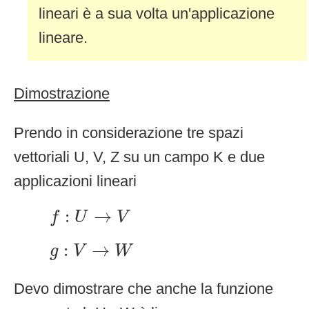
lineari è a sua volta un'applicazione
lineare.
Dimostrazione
Prendo in considerazione tre spazi
vettoriali U, V, Z su un campo K e due
applicazioni lineari
f
:
U
→
V
:
→
f
U
V
g
:
V
→
W
:
→
g
V
W
Devo dimostrare che anche la funzione