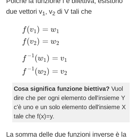
Poiché la funzione f è biiettiva, esistono
due vettori v
, v
di V tali che
1
2
f
(
v
1
)
=
w
1
f
(
v
2
)
=
w
2
(
)
=
f
v
w
1
1
(
)
=
f
v
w
2
2
f
−
1
(
w
1
)
=
v
1
f
−
1
(
w
2
)
=
v
2
−
1
(
)
=
f
w
v
1
1
−
1
(
)
=
f
w
v
2
2
Cosa significa funzione biettiva?
Vuol
dire che per ogni elemento dell'insieme Y
c'è uno e un solo elemento dell'insieme X
tale che f(x)=y.
La somma delle due funzioni inverse è la