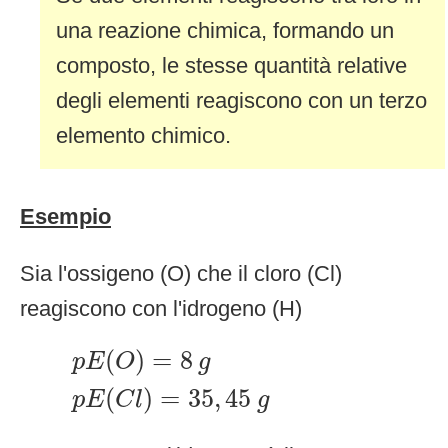
una reazione chimica, formando un
composto, le stesse quantità relative
degli elementi reagiscono con un terzo
elemento chimico.
Esempio
Sia l'ossigeno (O) che il cloro (Cl)
reagiscono con l'idrogeno (H)
p
E
(
O
)
=
8
g
p
E
(
C
l
)
=
35
,
45
g
(
)
=
8
p
E
O
g
(
)
=
35
,
45
p
E
C
l
g