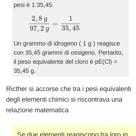
pesi è 1:35,45.
2
,
8
g
97
,
2
g
=
1
35
,
45
2
,
8
1
g
=
35
,
45
97
,
2
g
Un grammo di idrogeno ( 1 g ) reagisce
con 35,45 grammi di ossigeno. Pertanto,
il peso equivalente del cloro è pE(Cl) =
35,45 g.
Ricther si accorse che tra i pesi equivalenti
degli elementi chimici si riscontrava una
relazione matematica
Se due elementi reagiscono tra loro in