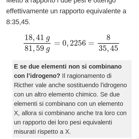
Metto a rapporto i due pesi e ottengo
effettivamente un rapporto equivalente a
8:35,45.
18
,
41
g
81
,
59
g
=
0
,
2256
=
8
35
,
45
18
,
41
8
g
=
0
,
2256
=
81
,
59
35
,
45
g
E se due elementi non si combinano
con l'idrogeno?
Il ragionamento di
Ricther vale anche sostituendo l'idrogeno
con un altro elemento chimico. Se due
elementi si combinano con un elemento
X, allora si combinano anche tra loro con
un rapporto dei loro pesi equivalenti
misurati rispetto a X.