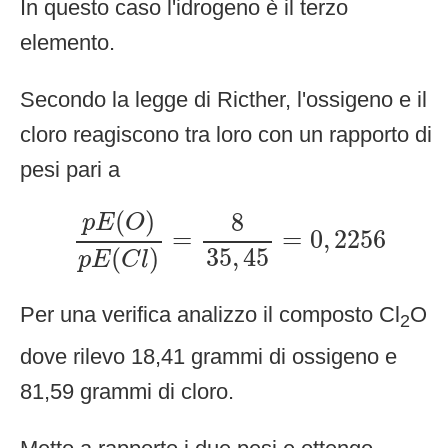
In questo caso l'idrogeno è il terzo
elemento.
Secondo la legge di Ricther, l'ossigeno e il
cloro reagiscono tra loro con un rapporto di
pesi pari a
p
E
(
O
)
p
E
(
C
l
)
=
8
35
,
45
=
0
,
2256
(
)
8
p
E
O
=
=
0
,
2256
35
,
45
(
)
p
E
C
l
Per una verifica analizzo il composto Cl
O
2
dove rilevo 18,41 grammi di ossigeno e
81,59 grammi di cloro.