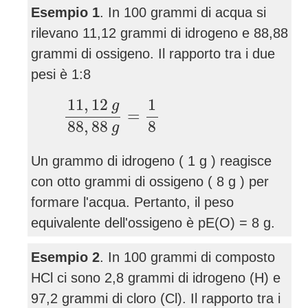
Esempio 1
. In 100 grammi di acqua si
rilevano 11,12 grammi di idrogeno e 88,88
grammi di ossigeno. Il rapporto tra i due
pesi è 1:8
11
,
12
g
88
,
88
g
=
1
8
11
,
12
1
g
=
8
88
,
88
g
Un grammo di idrogeno ( 1 g ) reagisce
con otto grammi di ossigeno ( 8 g ) per
formare l'acqua. Pertanto, il peso
equivalente dell'ossigeno è pE(O) = 8 g.
Esempio 2
. In 100 grammi di composto
HCl ci sono 2,8 grammi di idrogeno (H) e
97,2 grammi di cloro (Cl). Il rapporto tra i