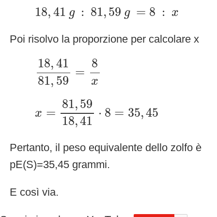
18
,
41
g
:
81
,
59
g
=
8
:
x
18
,
41
:
81
,
59
=
8
:
g
g
x
Poi risolvo la proporzione per calcolare x
18
,
41
81
,
59
=
8
x
18
,
41
8
=
81
,
59
x
x
=
81
,
59
18
,
41
⋅
8
=
35
,
45
81
,
59
=
⋅
8
=
35
,
45
x
18
,
41
Pertanto, il peso equivalente dello zolfo è
pE(S)=35,45 grammi.
E così via.