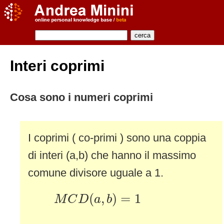
Interi coprimi
Cosa sono i numeri coprimi
I coprimi ( co-primi ) sono una coppia
di interi (a,b) che hanno il massimo
comune divisore uguale a 1.
M
C
D
(
a
,
b
)
=
1
(
,
)
=
1
M
C
D
a
b