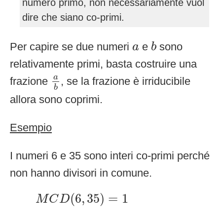
numero primo, non necessariamente vuol
dire che siano co-primi.
b
a
Per capire se due numeri
e
sono
a
b
relativamente primi, basta costruire una
a
b
a
frazione
, se la frazione è irriducibile
b
allora sono coprimi.
Esempio
I numeri 6 e 35 sono interi co-primi perché
non hanno divisori in comune.
M
C
D
(
6
,
35
)
=
1
(
6
,
35
)
=
1
M
C
D