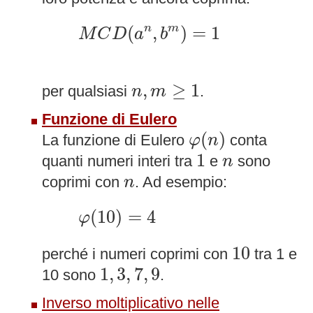
M
C
D
(
a
n
,
b
m
)
=
1
(
,
)
=
1
n
m
M
C
D
a
b
n
,
m
≥
1
,
≥
1
per qualsiasi
.
n
m
Funzione di Eulero
φ
(
n
)
(
)
La funzione di Eulero
conta
φ
n
1
n
1
quanti numeri interi tra
e
sono
n
n
coprimi con
. Ad esempio:
n
φ
(
10
)
=
4
(
10
)
=
4
φ
10
10
perché i numeri coprimi con
tra 1 e
1
,
3
,
7
,
9
1
,
3
,
7
,
9
10 sono
.
Inverso moltiplicativo nelle