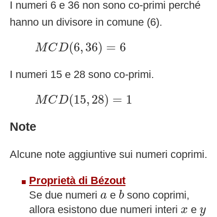
I numeri 6 e 36 non sono co-primi perché
hanno un divisore in comune (6).
M
C
D
(
6
,
36
)
=
6
(
6
,
36
)
=
6
M
C
D
I numeri 15 e 28 sono co-primi.
M
C
D
(
15
,
28
)
=
1
(
15
,
28
)
=
1
M
C
D
Note
Alcune note aggiuntive sui numeri coprimi.
Proprietà di Bézout
b
a
Se due numeri
e
sono coprimi,
a
b
x
y
allora esistono due numeri interi
e
x
y