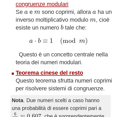
congruenze modulari
a
m
a
Se
e
sono coprimi, allora
ha un
a
m
a
m
inverso moltiplicativo modulo
, cioè
m
b
esiste un numero
tale che:
b
a
⋅
b
≡
1
(
mod
m
)
⋅
≡
1
(
mod
)
a
b
m
Questo è un concetto centrale nella
teoria dei numeri modulari.
Teorema cinese del resto
Questo teorema sfrutta numeri coprimi
per risolvere sistemi di congruenze.
Nota
. Due numeri scelti a caso hanno
una probabilità di essere coprimi pari a
6
π
2
≈
0.607
6
≈
0.607
, che è sorprendentemente