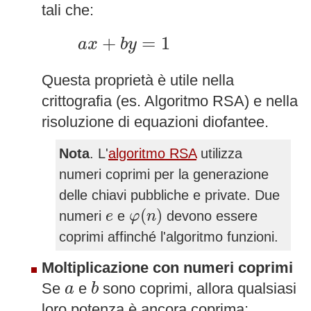
tali che:
a
x
+
b
y
=
1
+
=
1
a
x
b
y
Questa proprietà è utile nella
crittografia (es. Algoritmo RSA) e nella
risoluzione di equazioni diofantee.
Nota
. L'
algoritmo RSA
utilizza
numeri coprimi per la generazione
delle chiavi pubbliche e private. Due
φ
(
n
)
e
(
)
numeri
e
devono essere
e
φ
n
coprimi affinché l'algoritmo funzioni.
Moltiplicazione con numeri coprimi
b
a
Se
e
sono coprimi, allora qualsiasi
a
b
loro potenza è ancora coprima: