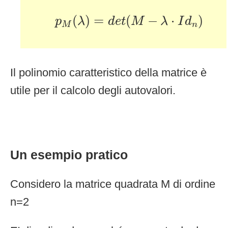
p
M
(
λ
)
=
d
e
t
(
M
−
λ
⋅
I
d
n
)
(
)
=
(
−
⋅
)
p
λ
d
e
t
M
λ
I
d
M
n
Il polinomio caratteristico della matrice è
utile per il calcolo degli autovalori.
Un esempio pratico
Considero la matrice quadrata M di ordine
n=2