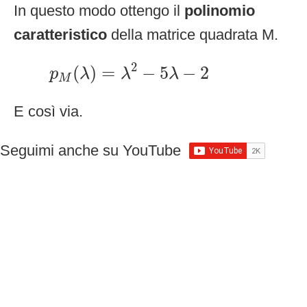
In questo modo ottengo il
polinomio
caratteristico
della matrice quadrata M.
p
M
(
λ
)
=
λ
2
−
5
λ
−
2
2
(
)
=
−
5
−
2
p
λ
λ
λ
M
E così via.
Seguimi anche su YouTube