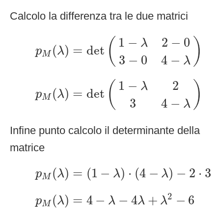
Calcolo la differenza tra le due matrici
p
M
(
λ
)
=
det
(
1
−
λ
2
−
0
3
−
0
4
−
λ
)
1
−
2
−
0
(
)
λ
(
)
=
det
p
λ
M
3
−
0
4
−
λ
p
M
(
λ
)
=
det
(
1
−
λ
2
3
4
−
λ
)
1
−
2
(
)
λ
(
)
=
det
p
λ
M
3
4
−
λ
Infine punto calcolo il determinante della
matrice
p
M
(
λ
)
=
(
1
−
λ
)
⋅
(
4
−
λ
)
−
2
⋅
3
(
)
=
(
1
−
)
⋅
(
4
−
)
−
2
⋅
3
p
λ
λ
λ
M
p
M
(
λ
)
=
4
−
λ
−
4
λ
+
λ
2
−
6
2
(
)
=
4
−
−
4
+
−
6
p
λ
λ
λ
λ
M