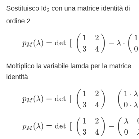
Sostituisco Id
con una matrice identità di
2
ordine 2
p
M
(
λ
)
=
det
[
(
1
2
3
4
)
−
λ
⋅
(
1
0
0
1
1
2
1
(
)
(
(
)
=
det
[
−
⋅
p
λ
λ
M
3
4
0
Moltiplico la variabile lamda per la matrice
identità
p
M
(
λ
)
=
det
[
(
1
2
3
4
)
−
(
1
⋅
λ
0
⋅
λ
0
⋅
1
2
1
⋅
(
)
(
λ
(
)
=
det
[
−
p
λ
M
3
4
0
⋅
λ
p
M
(
λ
)
=
det
[
(
1
2
3
4
)
−
(
λ
0
0
λ
)
]
1
2
(
)
(
λ
(
)
=
det
[
−
p
λ
M
3
4
0