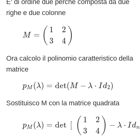
E' di ordine due perché composta da due
righe e due colonne
M
=
(
1
2
3
4
)
1
2
(
)
=
M
3
4
Ora calcolo il polinomio caratteristico della
matrice
p
M
(
λ
)
=
det
(
M
−
λ
⋅
I
d
2
)
(
)
=
det
(
−
⋅
)
p
λ
M
λ
I
d
2
M
Sostituisco M con la matrice quadrata
p
M
(
λ
)
=
det
[
(
1
2
3
4
)
−
λ
⋅
I
d
n
]
1
2
(
)
(
)
=
det
[
−
⋅
p
λ
λ
I
d
M
n
3
4