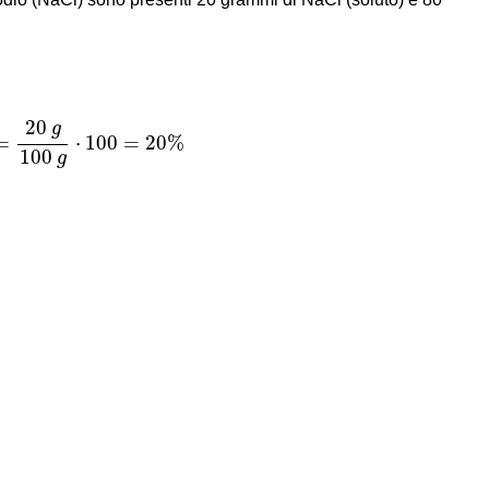
o
n
e
(
g
)
⋅
100
=
20
g
100
g
⋅
100
=
20
%
20
g
=
⋅
100
=
20
%
100
g