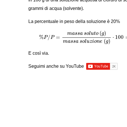
grammi di acqua (solvente).
La percentuale in peso della soluzione è 20%
%
P
/
P
=
m
a
s
s
a
s
o
l
u
t
o
(
g
)
m
a
s
s
a
s
o
l
u
z
i
(
)
m
a
s
s
a
s
o
l
u
t
o
g
%
/
=
⋅
100
P
P
(
)
m
a
s
s
a
s
o
l
u
z
i
o
n
e
g
E così via.
Seguimi anche su YouTube