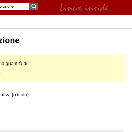
zione
la quantità di
.
iva (o titolo)