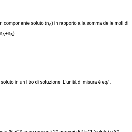
i un componente soluto (n
) in rapporto alla somma delle moli di
A
(n
+n
).
A
B
soluto in un litro di soluzione. L'unità di misura è eq/l.
sodio (NaCl) sono presenti 20 grammi di NaCl (soluto) e 80