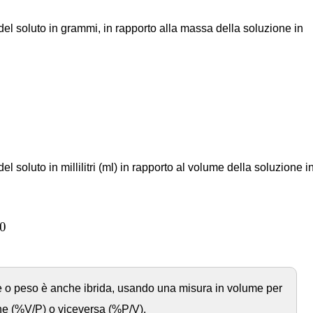
el soluto in grammi, in rapporto alla massa della soluzione in
o
n
e
(
g
)
⋅
100
 soluto in millilitri (ml) in rapporto al volume della soluzione i
z
i
o
n
e
(
m
l
)
⋅
100
0
ume o peso è anche ibrida, usando una misura in volume per
one (%V/P) o viceversa (%P/V).