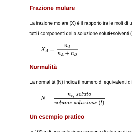
Frazione molare
La frazione molare (X) è il rapporto tra le moli d
tutti i componenti della soluzione soluti+solventi 
X
A
=
n
A
n
A
+
n
B
n
A
=
X
A
+
n
n
B
A
Normalità
La normalità (N) indica il numero di equivalenti di 
N
=
n
e
q
s
o
l
u
t
o
v
o
l
u
m
e
s
o
l
u
z
i
o
n
e
(
l
)
n
s
o
l
u
t
o
e
q
=
N
(
)
v
o
l
u
m
e
s
o
l
u
z
i
o
n
e
l
Un esempio pratico
In 100 g di una soluzione acquosa di cloruro di 