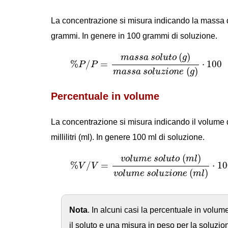
La concentrazione si misura indicando la massa d
grammi. In genere in 100 grammi di soluzione.
%
P
/
P
=
m
a
s
s
a
s
o
l
u
t
o
(
g
)
m
a
s
s
a
s
o
l
u
z
i
(
)
m
a
s
s
a
s
o
l
u
t
o
g
%
/
=
⋅
100
P
P
(
)
m
a
s
s
a
s
o
l
u
z
i
o
n
e
g
Percentuale in volume
La concentrazione si misura indicando il volume del
millilitri (ml). In genere 100 ml di soluzione.
%
V
/
V
=
v
o
l
u
m
e
s
o
l
u
t
o
(
m
l
)
v
o
l
u
m
e
s
o
l
u
(
)
v
o
l
u
m
e
s
o
l
u
t
o
m
l
%
/
=
⋅
10
V
V
(
)
v
o
l
u
m
e
s
o
l
u
z
i
o
n
e
m
l
Nota
. In alcuni casi la percentuale in vol
il soluto e una misura in peso per la soluzi