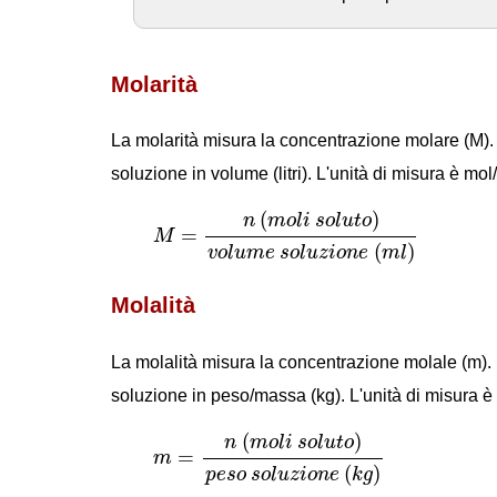
Molarità
La molarità misura la concentrazione molare (M). L
soluzione in volume (litri). L'unità di misura è mol/
M
=
n
(
m
o
l
i
s
o
l
u
t
o
)
v
o
l
u
m
e
s
o
l
u
z
i
o
n
e
(
m
l
(
)
n
m
o
l
i
s
o
l
u
t
o
=
M
(
)
v
o
l
u
m
e
s
o
l
u
z
i
o
n
e
m
l
Molalità
La molalità misura la concentrazione molale (m). L
soluzione in peso/massa (kg). L'unità di misura è
m
=
n
(
m
o
l
i
s
o
l
u
t
o
)
p
e
s
o
s
o
l
u
z
i
o
n
e
(
k
g
)
(
)
n
m
o
l
i
s
o
l
u
t
o
=
m
(
)
p
e
s
o
s
o
l
u
z
i
o
n
e
k
g