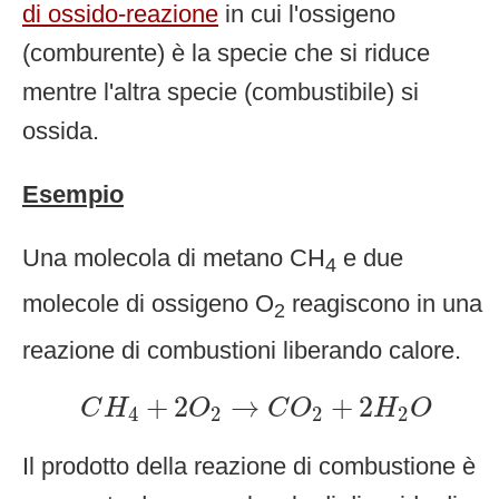
di ossido-reazione
in cui l'ossigeno
(comburente) è la specie che si riduce
mentre l'altra specie (combustibile) si
ossida.
Esempio
Una molecola di metano CH
e due
4
molecole di ossigeno O
reagiscono in una
2
reazione di combustioni liberando calore.
C
H
4
+
2
O
2
→
C
O
2
+
2
H
2
O
+
2
→
+
2
C
H
O
C
O
H
O
4
2
2
2
Il prodotto della reazione di combustione è