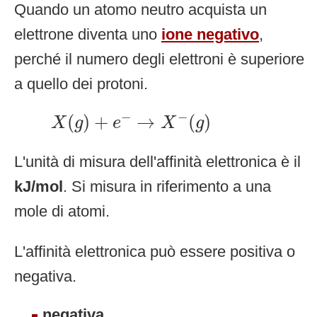
Quando un atomo neutro acquista un
elettrone diventa uno
ione negativo
,
perché il numero degli elettroni è superiore
a quello dei protoni.
X
(
g
)
+
e
−
→
X
−
(
g
)
−
−
(
)
+
→
(
)
X
g
e
X
g
L'unità di misura dell'affinità elettronica è il
kJ/mol
. Si misura in riferimento a una
mole di atomi.
L'affinità elettronica può essere positiva o
negativa.
negativa